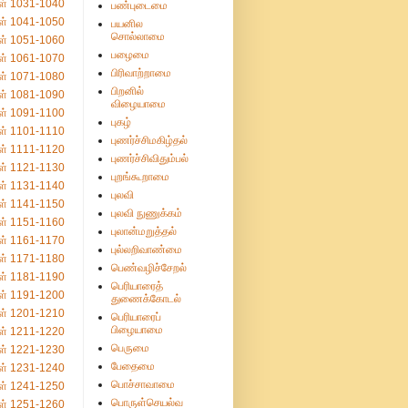
ள் 1031-1040
பண்புடைமை
ள் 1041-1050
பயனில
சொல்லாமை
ள் 1051-1060
பழைமை
ள் 1061-1070
பிரிவாற்றாமை
ள் 1071-1080
பிறனில்
ள் 1081-1090
விழையாமை
ள் 1091-1100
புகழ்
ள் 1101-1110
புணர்ச்சிமகிழ்தல்
ள் 1111-1120
புணர்ச்சிவிதும்பல்
ள் 1121-1130
புறங்கூறாமை
ள் 1131-1140
புலவி
ள் 1141-1150
புலவி நுணுக்கம்
ள் 1151-1160
புலான்மறுத்தல்
ள் 1161-1170
புல்லறிவாண்மை
ள் 1171-1180
பெண்வழிச்சேறல்
ள் 1181-1190
பெரியாரைத்
ள் 1191-1200
துணைக்கோடல்
ள் 1201-1210
பெரியாரைப்
பிழையாமை
ள் 1211-1220
பெருமை
ள் 1221-1230
பேதைமை
ள் 1231-1240
பொச்சாவாமை
ள் 1241-1250
பொருள்செயல்வ
ள் 1251-1260