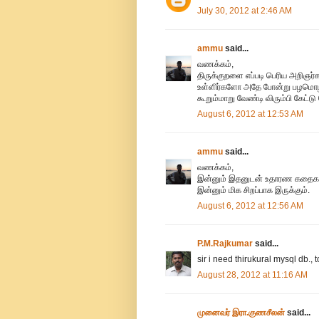
July 30, 2012 at 2:46 AM
ammu
said...
வணக்கம்,
திருக்குறளை எப்படி பெரிய அறிஞர்
உள்ளிர்களோ அதே போன்று பழமொழி-
கூறும்மாறு வேண்டி விரும்பி கேட்ட
August 6, 2012 at 12:53 AM
ammu
said...
வணக்கம்,
இன்னும் இதனுடன் உதாரண கதைகள் மற
இன்னும் மிக சிறப்பாக இருக்கும்.
August 6, 2012 at 12:56 AM
P.M.Rajkumar
said...
sir i need thirukural mysql db., 
August 28, 2012 at 11:16 AM
முனைவர் இரா.குணசீலன்
said...