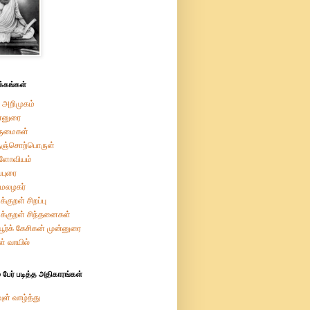
்கங்கள்
 அறிமுகம்
்னுரை
ருமைகள்
ுஞ்சொற்பொருள்
றளோவியம்
ப்புரை
மேலழகர்
க்குறள் சிறப்பு
ுக்குறள் சிந்தனைகள்
ியூர்க் கேசிகன் முன்னுரை
ள் வாயில்
 பேர் படித்த அதிகாரங்கள்
ுள் வாழ்த்து