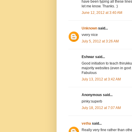
have been typing all these line
let me know. Thanks. :)
June 12, 2012 at 3:40 AM
Unknown
said...
vvery nice
July 5, 2012 at 3:26 AM
Eshwar said...
Good initiation to teach thirukku
majority websites (even in govt s
Fabulous
July 13, 2012 at 3:42 AM
Anonymous said...
pinky:superb
July 18, 2012 at 7:07 AM
vetha
said...
Really very fine rather than oth