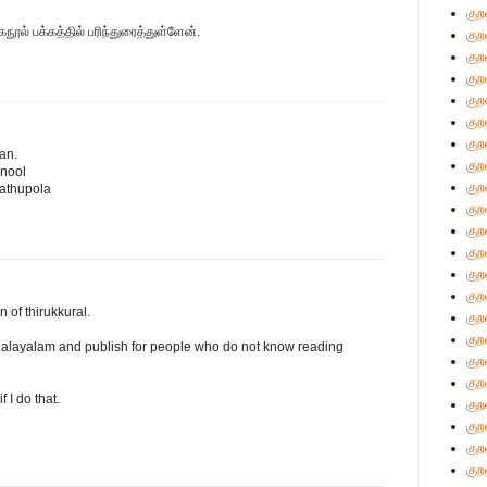
குற
நூல் பக்கத்தில் பரிந்துரைத்துள்ளேன்.
குற
குற
குற
குற
குற
குற
an.
குற
nnool
குற
athupola
குற
குற
குற
குற
குற
n of thirukkural.
குற
குற
to Malayalam and publish for people who do not know reading
குற
குற
 I do that.
குற
குற
குற
குற