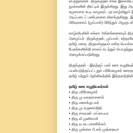
பெற்றுள்ளன. திருக்குறள் சங்க இலக்கி
நூல்களின் திரட்டில் இருக்கிறது. இது அ
சுமுகமாக கூடி வாழவும், புற வாழ்வில
அடிப்படைப் பண்புகளை விளக்குகிறது. இந
பிரிவுகளாய் (முப்பால்) பிரித்தும் அழகு
வாழ்வியலின் எல்லா அங்கங்களையும் திரு
அழைப்பர்: திருக்குறள், முப்பால், உத
தமிழ் மறை, திருவள்ளுவம் என்ற பெயர
பேதங்களின்றி காலம் கடந்தும் பொருந்து
அழைக்கப்படுகிறது
திருக்குறள் - இதற்குப் பலர் உரை எழுதி
பயன்படுத்தப்பட்டதும் பரிமேலழகர் உரைத
தமிழ் மற்றும் ஆங்கிலத்தில் இத்தளத்தின
தமிழ் உரை எழுதியவர்கள்
• திரு பரிமேலழகர்
• திரு மு.வரதராசனார்
• திரு மணக்குடவர்
• திரு மு.கருணாநிதி
• திரு சாலமன் பாப்பையா
• திரு வீ.முனிசாமி
• திரு வ.சுப.மாணிக்கம்
• திரு முல்லை பி.எல்.முத்தையா