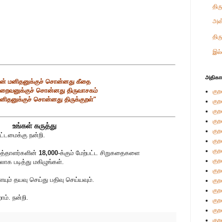
திர
அன
திர
இல்
அதிகா
் மனிதனுக்குச் சொன்னது கீதை
றைவனுக்குச் சொன்னது திருவாசகம்
குற
னிதனுக்குச் சொன்னது திருக்குறள்"
குற
குற
குற
உங்கள் கருத்து
குற
்டமைக்கு நன்றி.
குற
குற
ுத்தாளர்களின்
18,000
-க்கும் மேற்பட்ட சிறுகதைகளை
குற
லாக படித்து மகிழுங்கள்.
குற
் தயவு செய்து பதிவு செய்யவும்.
குற
குற
ம். நன்றி.
குற
குற
குற