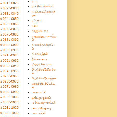
நட்பு
ள் 0811-0820
நன்றியில்செல்வம்
ள் 0821-0830
நலம்புனைந்துரைத்
ள் 0831-0840
தல்
ள் 0841-0850
நல்குரவு
ள் 0851-0860
நாடு
ள் 0861-0870
நாணுடைமை
ள் 0871-0880
நாணுத்துறவுரைத்த
ள் 0881-0890
ல்
ள் 0891-0900
நினைந்தவர்புலம்ப
ல்
ள் 0901-0910
நிறையழிதல்
ள் 0911-0920
நிலையாமை
ள் 0921-0930
நீத்தார் பெருமை
ள் 0931-0940
நெஞ்சொடுகிளத்த
ள் 0941-0950
ல்
ள் 0951-0960
நெஞ்சொடுபுலத்தல்
ள் 0961-0970
பகைத்திறந்தெரித
ள் 0971-0980
ல்
ள் 0981-0990
பகைமாட்சி
ள் 0991-1000
பசப்புறுபருவரல்
ள் 1001-1010
படர்மெலிந்திரங்கல்
ள் 1011-1020
படைச்செருக்கு
ள் 1021-1030
படைமாட்சி