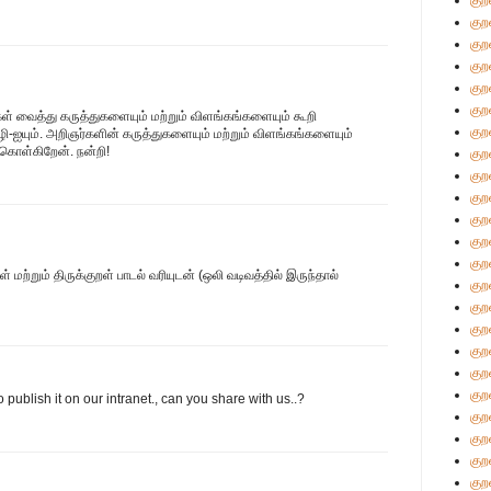
குற
குற
குற
குற
குற
குற
கள் வைத்து கருத்துகளையும் மற்றும் விளங்கங்களையும் கூறி
குற
ஐயும். அறிஞர்களின் கருத்துகளையும் மற்றும் விளங்கங்களையும்
ு கொள்கிறேன். நன்றி!
குற
குற
குற
குற
குற
குற
்றும் திருக்குறள் பாடல் வரியுடன் (ஒலி வடிவத்தில் இருந்தால்
குற
குற
குற
குற
குற
குற
to publish it on our intranet., can you share with us..?
குற
குற
குற
குற