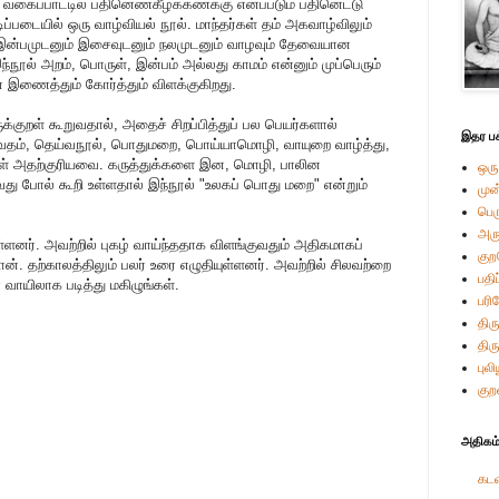
ய வகைப்பாட்டில் பதினெண்கீழ்க்கணக்கு எனப்படும் பதினெட்டு
டிப்படையில் ஒரு வாழ்வியல் நூல். மாந்தர்கள் தம் அகவாழ்விலும்
ும் இன்பமுடனும் இசைவுடனும் நலமுடனும் வாழவும் தேவையான
்நூல் அறம், பொருள், இன்பம் அல்லது காமம் என்னும் முப்பெரும்
டன் இணைத்தும் கோர்த்தும் விளக்குகிறது.
க்குறள் கூறுவதால், அதைச் சிறப்பித்துப் பல பெயர்களால்
இதர பக
்தரவேதம், தெய்வநூல், பொதுமறை, பொய்யாமொழி, வாயுறை வாழ்த்து,
்கள் அதற்குரியவை. கருத்துக்களை இன, மொழி, பாலின
ஒரு
வது போல் கூறி உள்ளதால் இந்நூல் "உலகப் பொது மறை" என்றும்
முன
பெ
அர
யுள்ளனர். அவற்றில் புகழ் வாய்ந்ததாக விளங்குவதும் அதிகமாகப்
கு
ான். தற்காலத்திலும் பலர் உரை எழுதியுள்ளனர். அவற்றில் சிலவற்றை
பதி
் வாயிலாக படித்து மகிழுங்கள்.
பரி
திரு
திர
புல
குற
அதிகம்
கடவ