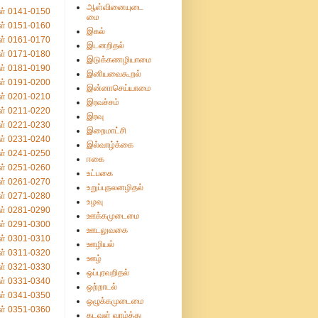
ஆள்வினையுடை
ள் 0141-0150
மை
ள் 0151-0160
இகல்
ள் 0161-0170
இடனறிதல்
ள் 0171-0180
இடுக்கணழியாமை
ள் 0181-0190
இனியவைகூறல்
ள் 0191-0200
இன்னாசெய்யாமை
ள் 0201-0210
இரவச்சம்
ள் 0211-0220
இரவு
ள் 0221-0230
இறைமாட்சி
ள் 0231-0240
இல்வாழ்க்கை
ள் 0241-0250
ஈகை
ள் 0251-0260
உட்பகை
ள் 0261-0270
உறுப்புநலனழிதல்
ள் 0271-0280
உழவு
ள் 0281-0290
ஊக்கமுடைமை
ள் 0291-0300
ஊடலுவகை
ள் 0301-0310
ஊழியல்
ள் 0311-0320
ஊழ்
ள் 0321-0330
ஒப்புரவறிதல்
ள் 0331-0340
ஒற்றாடல்
ள் 0341-0350
ஒழுக்கமுடைமை
ள் 0351-0360
கடவுள் வாழ்த்து