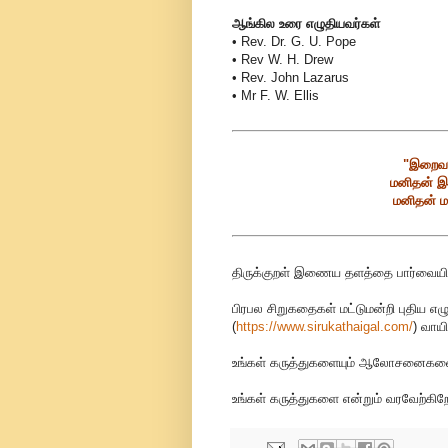
ஆங்கில உரை எழுதியவர்கள்
• Rev. Dr. G. U. Pope
• Rev W. H. Drew
• Rev. John Lazarus
• Mr F. W. Ellis
"இறைவன
மனிதன் இ
மனிதன் ம
திருக்குறள் இணைய தளத்தை பார்வையிட
பிரபல சிறுகதைகள் மட்டுமன்றி புதிய எழ
(
https://www.sirukathaigal.com/
)
வாயி
உங்கள் கருத்துகளையும் ஆலோசனைகளையும
உங்கள் கருத்துகளை என்றும் வரவேற்கிறோ