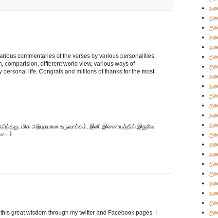
குற
குற
குற
குற
குற
arious commentaries of the verses by various personalities
குற
h, comparision, different world view, various ways of
குற
ly personal life. Congrats and millions of thanks for the most
குற
குற
குற
குற
குற
குற
நேர்ந்தது. மிக அற்புதமான உருவாக்கம். இனி இணையத்தில் இதுவே
ையும்.
குற
குற
குற
குற
குற
குற
குற
குற
குற
 this great wisdom through my twitter and Facebook pages. I