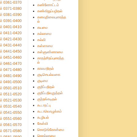
ள் 0361-0370
கண்ணோட்டம்
ள் 0371-0380
கண்விதுப்பழிதல்
ள் 0381-0390
கனவுநிலையுரைத்த
ள் 0391-0400
ல்
ள் 0401-0410
கயமை
ள் 0411-0420
கல்லாமை
ள் 0421-0430
கல்வி
ள் 0431-0440
கள்ளாமை
ள் 0441-0450
கள்ளுண்ணாமை
ள் 0451-0460
காதற்சிறப்புரைத்த
ல்
ள் 0461-0470
காலமறிதல்
ள் 0471-0480
குடிசெயல்வகை
ள் 0481-0490
குடிமை
ள் 0491-0500
குறிப்பறிதல்
ள் 0501-0510
குறிப்பறிவுறுத்தல்
ள் 0511-0520
குற்றங்கடிதல்
ள் 0521-0530
கூடாநட்பு
ள் 0531-0540
கூடாவொழுக்கம்
ள் 0541-0550
கூழியல்
ள் 0551-0560
கேள்வி
ள் 0561-0570
கொடுங்கோன்மை
ள் 0571-0580
கொல்லாமை