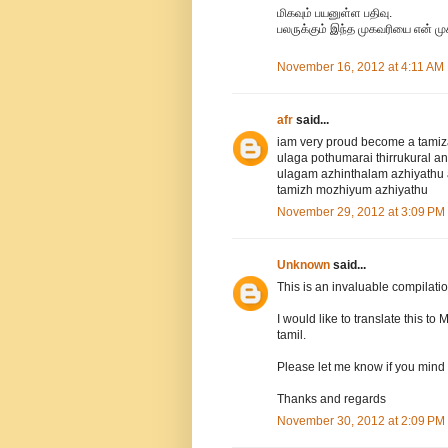
மிகவும் பயனுள்ள பதிவு.
பலருக்கும் இந்த முகவரியை என் முக
November 16, 2012 at 4:11 AM
afr
said...
iam very proud become a tamiz
ulaga pothumarai thirrukural a
ulagam azhinthalam azhiyathu 
tamizh mozhiyum azhiyathu
November 29, 2012 at 3:09 PM
Unknown
said...
This is an invaluable compilatio
I would like to translate this 
tamil.
Please let me know if you mind if
Thanks and regards
November 30, 2012 at 2:09 PM