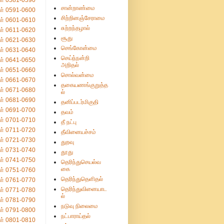
ள் 0581-0590
சான்றாண்மை
ள் 0591-0600
சிற்றினஞ்சேராமை
ள் 0601-0610
சுற்றந்தழால்
ள் 0611-0620
சூது
ள் 0621-0630
செங்கோன்மை
ள் 0631-0640
செய்ந்நன்றி
ள் 0641-0650
அறிதல்
ள் 0651-0660
சொல்வன்மை
ள் 0661-0670
தகையணங்குறுத்த
ள் 0671-0680
ல்
ள் 0681-0690
தனிப்படர்மிகுதி
ள் 0691-0700
தவம்
ள் 0701-0710
தீ நட்பு
ள் 0711-0720
தீவினையச்சம்
ள் 0721-0730
துறவு
ள் 0731-0740
தூது
ள் 0741-0750
தெரிந்துசெயல்வ
கை
ள் 0751-0760
தெரிந்துதெளிதல்
ள் 0761-0770
தெரிந்துவினையாட
ள் 0771-0780
ல்
ள் 0781-0790
நடுவு நிலைமை
ள் 0791-0800
நட்பாராய்தல்
ள் 0801-0810