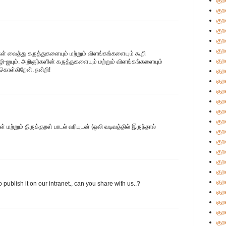
குற
குற
குற
குற
குற
குற
கள் வைத்து கருத்துகளையும் மற்றும் விளங்கங்களையும் கூறி
குற
ஐயும். அறிஞர்களின் கருத்துகளையும் மற்றும் விளங்கங்களையும்
ு கொள்கிறேன். நன்றி!
குற
குற
குற
குற
குற
குற
்றும் திருக்குறள் பாடல் வரியுடன் (ஒலி வடிவத்தில் இருந்தால்
குற
குற
குற
குற
குற
குற
to publish it on our intranet., can you share with us..?
குற
குற
குற
குற