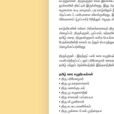
பெற்றுள்ளன. திருக்குறள் சங்க இலக்கி
நூல்களின் திரட்டில் இருக்கிறது. இது அ
சுமுகமாக கூடி வாழவும், புற வாழ்வில
அடிப்படைப் பண்புகளை விளக்குகிறது. இந
பிரிவுகளாய் (முப்பால்) பிரித்தும் அழகு
வாழ்வியலின் எல்லா அங்கங்களையும் திரு
அழைப்பர்: திருக்குறள், முப்பால், உத
தமிழ் மறை, திருவள்ளுவம் என்ற பெயர
பேதங்களின்றி காலம் கடந்தும் பொருந்து
அழைக்கப்படுகிறது
திருக்குறள் - இதற்குப் பலர் உரை எழுதி
பயன்படுத்தப்பட்டதும் பரிமேலழகர் உரைத
தமிழ் மற்றும் ஆங்கிலத்தில் இத்தளத்தின
தமிழ் உரை எழுதியவர்கள்
• திரு பரிமேலழகர்
• திரு மு.வரதராசனார்
• திரு மணக்குடவர்
• திரு மு.கருணாநிதி
• திரு சாலமன் பாப்பையா
• திரு வீ.முனிசாமி
• திரு வ.சுப.மாணிக்கம்
• திரு முல்லை பி.எல்.முத்தையா