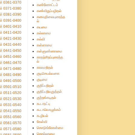
ள் 0361-0370
கண்ணோட்டம்
ள் 0371-0380
கண்விதுப்பழிதல்
ள் 0381-0390
கனவுநிலையுரைத்த
ள் 0391-0400
ல்
ள் 0401-0410
கயமை
ள் 0411-0420
கல்லாமை
ள் 0421-0430
கல்வி
ள் 0431-0440
கள்ளாமை
ள் 0441-0450
கள்ளுண்ணாமை
ள் 0451-0460
காதற்சிறப்புரைத்த
ல்
ள் 0461-0470
காலமறிதல்
ள் 0471-0480
குடிசெயல்வகை
ள் 0481-0490
குடிமை
ள் 0491-0500
குறிப்பறிதல்
ள் 0501-0510
குறிப்பறிவுறுத்தல்
ள் 0511-0520
குற்றங்கடிதல்
ள் 0521-0530
கூடாநட்பு
ள் 0531-0540
கூடாவொழுக்கம்
ள் 0541-0550
கூழியல்
ள் 0551-0560
கேள்வி
ள் 0561-0570
கொடுங்கோன்மை
ள் 0571-0580
கொல்லாமை