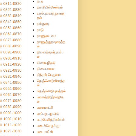
நட்பு
ள் 0811-0820
நன்றியில்செல்வம்
ள் 0821-0830
நலம்புனைந்துரைத்
ள் 0831-0840
தல்
ள் 0841-0850
நல்குரவு
ள் 0851-0860
நாடு
ள் 0861-0870
நாணுடைமை
ள் 0871-0880
நாணுத்துறவுரைத்த
ள் 0881-0890
ல்
ள் 0891-0900
நினைந்தவர்புலம்ப
ல்
ள் 0901-0910
நிறையழிதல்
ள் 0911-0920
நிலையாமை
ள் 0921-0930
நீத்தார் பெருமை
ள் 0931-0940
நெஞ்சொடுகிளத்த
ள் 0941-0950
ல்
ள் 0951-0960
நெஞ்சொடுபுலத்தல்
ள் 0961-0970
பகைத்திறந்தெரித
ள் 0971-0980
ல்
ள் 0981-0990
பகைமாட்சி
ள் 0991-1000
பசப்புறுபருவரல்
ள் 1001-1010
படர்மெலிந்திரங்கல்
ள் 1011-1020
படைச்செருக்கு
ள் 1021-1030
படைமாட்சி