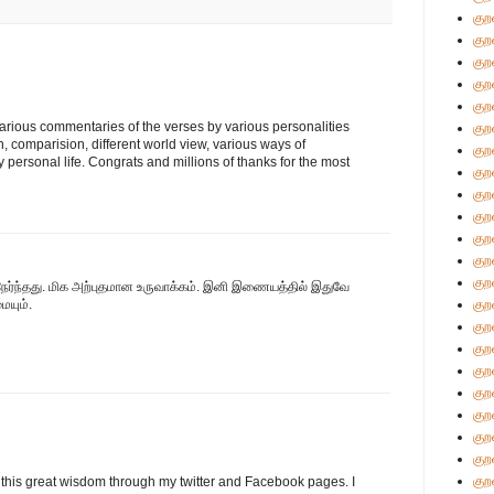
குற
குற
குற
குற
குற
arious commentaries of the verses by various personalities
குற
h, comparision, different world view, various ways of
குற
ly personal life. Congrats and millions of thanks for the most
குற
குற
குற
குற
குற
குற
நேர்ந்தது. மிக அற்புதமான உருவாக்கம். இனி இணையத்தில் இதுவே
ையும்.
குற
குற
குற
குற
குற
குற
குற
குற
குற
 this great wisdom through my twitter and Facebook pages. I