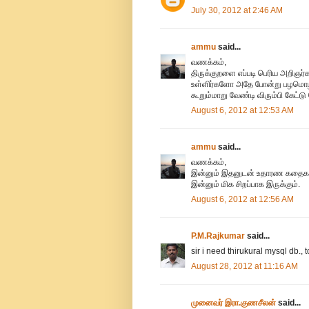
July 30, 2012 at 2:46 AM
ammu
said...
வணக்கம்,
திருக்குறளை எப்படி பெரிய அறிஞர்
உள்ளிர்களோ அதே போன்று பழமொழி-
கூறும்மாறு வேண்டி விரும்பி கேட்ட
August 6, 2012 at 12:53 AM
ammu
said...
வணக்கம்,
இன்னும் இதனுடன் உதாரண கதைகள் மற
இன்னும் மிக சிறப்பாக இருக்கும்.
August 6, 2012 at 12:56 AM
P.M.Rajkumar
said...
sir i need thirukural mysql db., 
August 28, 2012 at 11:16 AM
முனைவர் இரா.குணசீலன்
said...