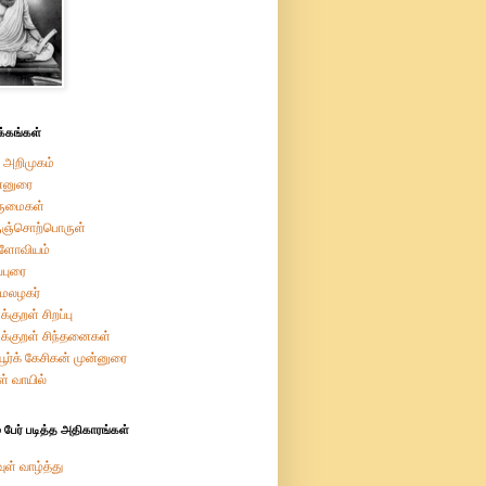
்கங்கள்
 அறிமுகம்
்னுரை
ருமைகள்
ுஞ்சொற்பொருள்
றளோவியம்
ப்புரை
மேலழகர்
க்குறள் சிறப்பு
ுக்குறள் சிந்தனைகள்
ியூர்க் கேசிகன் முன்னுரை
ள் வாயில்
 பேர் படித்த அதிகாரங்கள்
ுள் வாழ்த்து