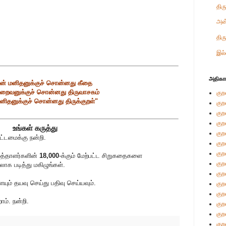
திர
அன
திர
இல்
அதிகா
் மனிதனுக்குச் சொன்னது கீதை
றைவனுக்குச் சொன்னது திருவாசகம்
குற
னிதனுக்குச் சொன்னது திருக்குறள்"
குற
குற
குற
உங்கள் கருத்து
குற
்டமைக்கு நன்றி.
குற
குற
ுத்தாளர்களின்
18,000
-க்கும் மேற்பட்ட சிறுகதைகளை
குற
லாக படித்து மகிழுங்கள்.
குற
் தயவு செய்து பதிவு செய்யவும்.
குற
குற
ம். நன்றி.
குற
குற
குற