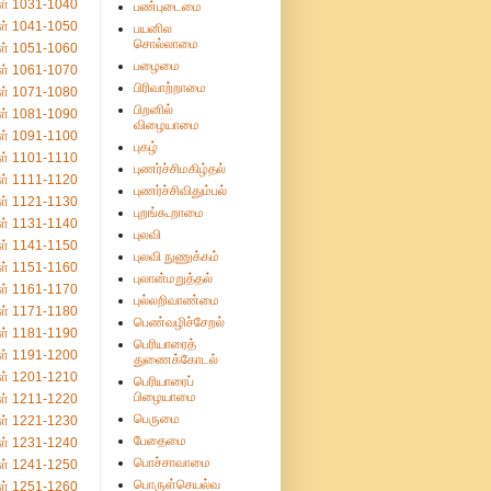
ள் 1031-1040
பண்புடைமை
ள் 1041-1050
பயனில
சொல்லாமை
ள் 1051-1060
பழைமை
ள் 1061-1070
பிரிவாற்றாமை
ள் 1071-1080
பிறனில்
ள் 1081-1090
விழையாமை
ள் 1091-1100
புகழ்
ள் 1101-1110
புணர்ச்சிமகிழ்தல்
ள் 1111-1120
புணர்ச்சிவிதும்பல்
ள் 1121-1130
புறங்கூறாமை
ள் 1131-1140
புலவி
ள் 1141-1150
புலவி நுணுக்கம்
ள் 1151-1160
புலான்மறுத்தல்
ள் 1161-1170
புல்லறிவாண்மை
ள் 1171-1180
பெண்வழிச்சேறல்
ள் 1181-1190
பெரியாரைத்
ள் 1191-1200
துணைக்கோடல்
ள் 1201-1210
பெரியாரைப்
பிழையாமை
ள் 1211-1220
பெருமை
ள் 1221-1230
பேதைமை
ள் 1231-1240
பொச்சாவாமை
ள் 1241-1250
பொருள்செயல்வ
ள் 1251-1260