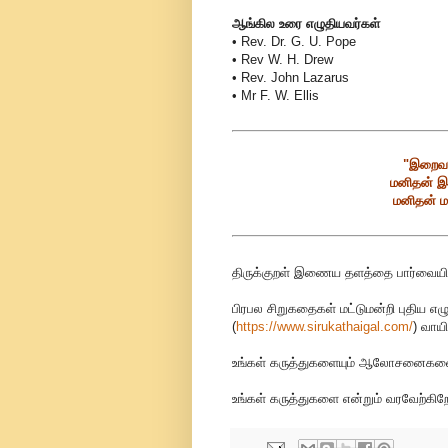
ஆங்கில உரை எழுதியவர்கள்
• Rev. Dr. G. U. Pope
• Rev W. H. Drew
• Rev. John Lazarus
• Mr F. W. Ellis
"இறைவன
மனிதன் இ
மனிதன் ம
திருக்குறள் இணைய தளத்தை பார்வையிட
பிரபல சிறுகதைகள் மட்டுமன்றி புதிய எழ
(
https://www.sirukathaigal.com/
)
வாயி
உங்கள் கருத்துகளையும் ஆலோசனைகளையும
உங்கள் கருத்துகளை என்றும் வரவேற்கிறோ