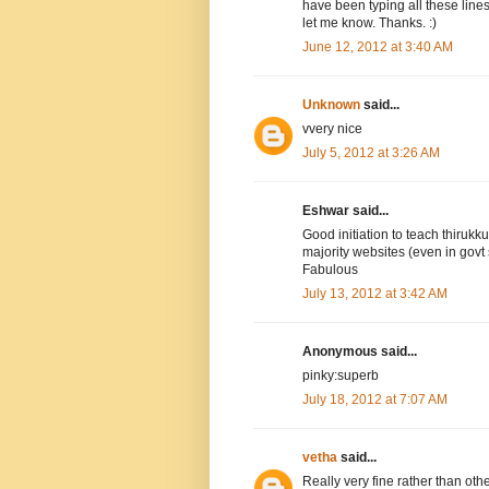
have been typing all these line
let me know. Thanks. :)
June 12, 2012 at 3:40 AM
Unknown
said...
vvery nice
July 5, 2012 at 3:26 AM
Eshwar said...
Good initiation to teach thirukku
majority websites (even in govt s
Fabulous
July 13, 2012 at 3:42 AM
Anonymous said...
pinky:superb
July 18, 2012 at 7:07 AM
vetha
said...
Really very fine rather than oth