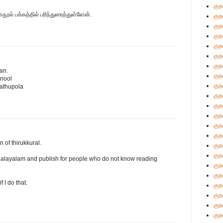
குற
நூல் பக்கத்தில் பரிந்துரைத்துள்ளேன்.
குற
குற
குற
குற
குற
குற
an.
குற
nnool
குற
athupola
குற
குற
குற
குற
குற
n of thirukkural.
குற
குற
to Malayalam and publish for people who do not know reading
குற
குற
 I do that.
குற
குற
குற
குற