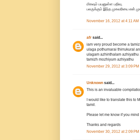
மிகவும் பயனுள்ள பதிவு.
பலருக்கும் இந்த முகவரியை என் முக
November 16, 2012 at 4:11 AM
afr
said...
iam very proud become a tamiz
ulaga pothumarai thirrukural a
ulagam azhinthalam azhiyathu 
tamizh mozhiyum azhiyathu
November 29, 2012 at 3:09 PM
Unknown
said...
This is an invaluable compilatio
I would like to translate this 
tamil.
Please let me know if you mind if
Thanks and regards
November 30, 2012 at 2:09 PM