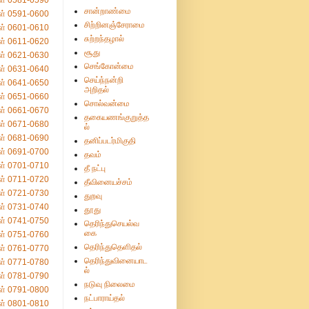
ள் 0581-0590
சான்றாண்மை
ள் 0591-0600
சிற்றினஞ்சேராமை
ள் 0601-0610
சுற்றந்தழால்
ள் 0611-0620
சூது
ள் 0621-0630
செங்கோன்மை
ள் 0631-0640
செய்ந்நன்றி
ள் 0641-0650
அறிதல்
ள் 0651-0660
சொல்வன்மை
ள் 0661-0670
தகையணங்குறுத்த
ள் 0671-0680
ல்
ள் 0681-0690
தனிப்படர்மிகுதி
ள் 0691-0700
தவம்
ள் 0701-0710
தீ நட்பு
ள் 0711-0720
தீவினையச்சம்
ள் 0721-0730
துறவு
ள் 0731-0740
தூது
ள் 0741-0750
தெரிந்துசெயல்வ
கை
ள் 0751-0760
தெரிந்துதெளிதல்
ள் 0761-0770
தெரிந்துவினையாட
ள் 0771-0780
ல்
ள் 0781-0790
நடுவு நிலைமை
ள் 0791-0800
நட்பாராய்தல்
ள் 0801-0810