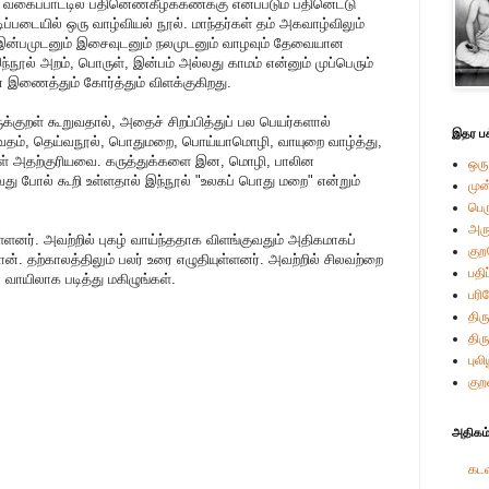
ய வகைப்பாட்டில் பதினெண்கீழ்க்கணக்கு எனப்படும் பதினெட்டு
டிப்படையில் ஒரு வாழ்வியல் நூல். மாந்தர்கள் தம் அகவாழ்விலும்
ும் இன்பமுடனும் இசைவுடனும் நலமுடனும் வாழவும் தேவையான
்நூல் அறம், பொருள், இன்பம் அல்லது காமம் என்னும் முப்பெரும்
டன் இணைத்தும் கோர்த்தும் விளக்குகிறது.
க்குறள் கூறுவதால், அதைச் சிறப்பித்துப் பல பெயர்களால்
இதர பக
்தரவேதம், தெய்வநூல், பொதுமறை, பொய்யாமொழி, வாயுறை வாழ்த்து,
்கள் அதற்குரியவை. கருத்துக்களை இன, மொழி, பாலின
ஒரு
வது போல் கூறி உள்ளதால் இந்நூல் "உலகப் பொது மறை" என்றும்
முன
பெ
அர
யுள்ளனர். அவற்றில் புகழ் வாய்ந்ததாக விளங்குவதும் அதிகமாகப்
கு
ான். தற்காலத்திலும் பலர் உரை எழுதியுள்ளனர். அவற்றில் சிலவற்றை
பதி
் வாயிலாக படித்து மகிழுங்கள்.
பரி
திரு
திர
புல
குற
அதிகம்
கடவ