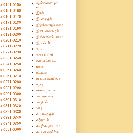
ஆள்வினையுடை
ள் 0141-0150
மை
ள் 0151-0160
இகல்
ள் 0161-0170
இடனறிதல்
ள் 0171-0180
இடுக்கணழியாமை
ள் 0181-0190
இனியவைகூறல்
ள் 0191-0200
இன்னாசெய்யாமை
ள் 0201-0210
இரவச்சம்
ள் 0211-0220
இரவு
ள் 0221-0230
இறைமாட்சி
ள் 0231-0240
இல்வாழ்க்கை
ள் 0241-0250
ஈகை
ள் 0251-0260
உட்பகை
ள் 0261-0270
உறுப்புநலனழிதல்
ள் 0271-0280
உழவு
ள் 0281-0290
ஊக்கமுடைமை
ள் 0291-0300
ஊடலுவகை
ள் 0301-0310
ஊழியல்
ள் 0311-0320
ஊழ்
ள் 0321-0330
ஒப்புரவறிதல்
ள் 0331-0340
ஒற்றாடல்
ள் 0341-0350
ஒழுக்கமுடைமை
ள் 0351-0360
கடவுள் வாழ்த்து