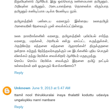
நிறுவியுள்ளார் ஆசிரியர். இது ஒவ்வொரு உண்மையான தமிழனும்,
அறிவுள்ள தமிழனும், அடையாளத்தை தொலைக்க விரும்பாத
தமிழனும் கண்டிப்பாக படிக்க வேண்டிய நூல்.
தமிழகத்தின் பண்டைய வரலாறும் இன்றைய உலகதமிழர்
அனைவரின் தேவையும் முன் வைக்கப்பட்டுள்ளது.
உலக நாகரீகங்களின் வரலாறு, தமிழகத்தின் புவியியல் சார்ந்த
வரலாறு, மதங்கள், அரசியல் என்று ஏகப்பட்ட கருத்துக்கள்,
அதற்கேற்ற எத்தனை எத்தனை ஆதாரங்கள்! திருக்குறளை
நன்றாக கற்றுத் தேர்ந்தவர்களுக்கும் பல இடங்களில் புதிய பொருள்
விளக்கம் தந்து பிரமிக்க வைக்கிறார் ஆசிரியர் மருதமுத்து.
ரொம்ப ரொம்ப பிரமிக்க வைக்கும் இதனை தமிழ் நாட்டில்
உள்ளவர்கள் ஏன் ஒருவரும் பேசக்காணோம்?
Reply
Unknown
June 9, 2013 at 5:47 AM
ttamil nool thirukkuralai inaya thalattil koduttu udaviya
ungaluykku nanri nanbare
Reply