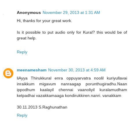
Anonymous
November 29, 2013 at 1:31 AM
Hi, thanks for your great work.
Is it possible to put audio only for Kural? this would be of
great help.
Reply
meenamesham
November 30, 2013 at 4:59 AM
liAyya Thirukkural enra oppuyarvatra noolil kuriyullavai
inraikkum migavum nanraagap porunthugiradhu.Naan
ippodhum kaalayil chennai vaanoliyil kuralamudham
ketpadhai vazakkamaaga kondirukkiren.nanri. vanakkam
30.11.2013 S.Raghunathan
Reply