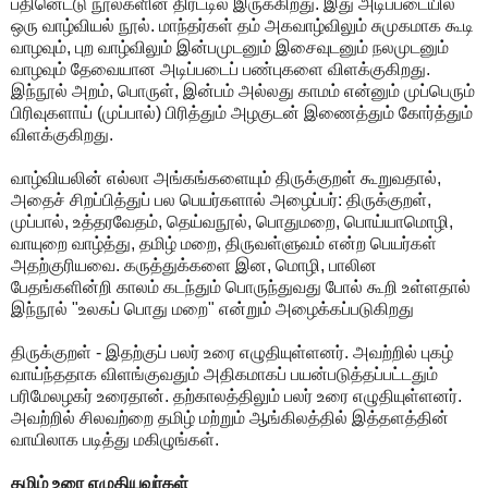
பதினெட்டு நூல்களின் திரட்டில் இருக்கிறது. இது அடிப்படையில்
ஒரு வாழ்வியல் நூல். மாந்தர்கள் தம் அகவாழ்விலும் சுமுகமாக கூடி
வாழவும், புற வாழ்விலும் இன்பமுடனும் இசைவுடனும் நலமுடனும்
வாழவும் தேவையான அடிப்படைப் பண்புகளை விளக்குகிறது.
இந்நூல் அறம், பொருள், இன்பம் அல்லது காமம் என்னும் முப்பெரும்
பிரிவுகளாய் (முப்பால்) பிரித்தும் அழகுடன் இணைத்தும் கோர்த்தும்
விளக்குகிறது.
வாழ்வியலின் எல்லா அங்கங்களையும் திருக்குறள் கூறுவதால்,
அதைச் சிறப்பித்துப் பல பெயர்களால் அழைப்பர்: திருக்குறள்,
முப்பால், உத்தரவேதம், தெய்வநூல், பொதுமறை, பொய்யாமொழி,
வாயுறை வாழ்த்து, தமிழ் மறை, திருவள்ளுவம் என்ற பெயர்கள்
அதற்குரியவை. கருத்துக்களை இன, மொழி, பாலின
பேதங்களின்றி காலம் கடந்தும் பொருந்துவது போல் கூறி உள்ளதால்
இந்நூல் "உலகப் பொது மறை" என்றும் அழைக்கப்படுகிறது
திருக்குறள் - இதற்குப் பலர் உரை எழுதியுள்ளனர். அவற்றில் புகழ்
வாய்ந்ததாக விளங்குவதும் அதிகமாகப் பயன்படுத்தப்பட்டதும்
பரிமேலழகர் உரைதான். தற்காலத்திலும் பலர் உரை எழுதியுள்ளனர்.
அவற்றில் சிலவற்றை தமிழ் மற்றும் ஆங்கிலத்தில் இத்தளத்தின்
வாயிலாக படித்து மகிழுங்கள்.
தமிழ் உரை எழுதியவர்கள்