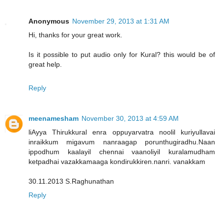
Anonymous
November 29, 2013 at 1:31 AM
Hi, thanks for your great work.
Is it possible to put audio only for Kural? this would be of
great help.
Reply
meenamesham
November 30, 2013 at 4:59 AM
liAyya Thirukkural enra oppuyarvatra noolil kuriyullavai
inraikkum migavum nanraagap porunthugiradhu.Naan
ippodhum kaalayil chennai vaanoliyil kuralamudham
ketpadhai vazakkamaaga kondirukkiren.nanri. vanakkam
30.11.2013 S.Raghunathan
Reply