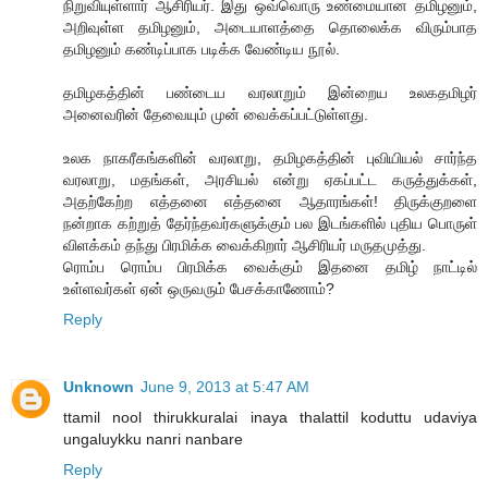
நிறுவியுள்ளார் ஆசிரியர். இது ஒவ்வொரு உண்மையான தமிழனும்,
அறிவுள்ள தமிழனும், அடையாளத்தை தொலைக்க விரும்பாத
தமிழனும் கண்டிப்பாக படிக்க வேண்டிய நூல்.
தமிழகத்தின் பண்டைய வரலாறும் இன்றைய உலகதமிழர்
அனைவரின் தேவையும் முன் வைக்கப்பட்டுள்ளது.
உலக நாகரீகங்களின் வரலாறு, தமிழகத்தின் புவியியல் சார்ந்த
வரலாறு, மதங்கள், அரசியல் என்று ஏகப்பட்ட கருத்துக்கள்,
அதற்கேற்ற எத்தனை எத்தனை ஆதாரங்கள்! திருக்குறளை
நன்றாக கற்றுத் தேர்ந்தவர்களுக்கும் பல இடங்களில் புதிய பொருள்
விளக்கம் தந்து பிரமிக்க வைக்கிறார் ஆசிரியர் மருதமுத்து.
ரொம்ப ரொம்ப பிரமிக்க வைக்கும் இதனை தமிழ் நாட்டில்
உள்ளவர்கள் ஏன் ஒருவரும் பேசக்காணோம்?
Reply
Unknown
June 9, 2013 at 5:47 AM
ttamil nool thirukkuralai inaya thalattil koduttu udaviya
ungaluykku nanri nanbare
Reply