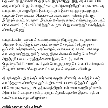
பதினெட்டு நூல்களின் திரட்டில் இருக்கிறது. இது அடிப்படையில்
ஒரு வாழ்வியல் நூல். மாந்தர்கள் தம் அகவாழ்விலும் சுமுகமாக கூடி
வாழவும், புற வாழ்விலும் இன்பமுடனும் இசைவுடனும் நலமுடனும்
வாழவும் தேவையான அடிப்படைப் பண்புகளை விளக்குகிறது.
இந்நூல் அறம், பொருள், இன்பம் அல்லது காமம் என்னும் முப்பெரும்
பிரிவுகளாய் (முப்பால்) பிரித்தும் அழகுடன் இணைத்தும் கோர்த்தும்
விளக்குகிறது.
வாழ்வியலின் எல்லா அங்கங்களையும் திருக்குறள் கூறுவதால்,
அதைச் சிறப்பித்துப் பல பெயர்களால் அழைப்பர்: திருக்குறள்,
முப்பால், உத்தரவேதம், தெய்வநூல், பொதுமறை, பொய்யாமொழி,
வாயுறை வாழ்த்து, தமிழ் மறை, திருவள்ளுவம் என்ற பெயர்கள்
அதற்குரியவை. கருத்துக்களை இன, மொழி, பாலின
பேதங்களின்றி காலம் கடந்தும் பொருந்துவது போல் கூறி உள்ளதால்
இந்நூல் "உலகப் பொது மறை" என்றும் அழைக்கப்படுகிறது
திருக்குறள் - இதற்குப் பலர் உரை எழுதியுள்ளனர். அவற்றில் புகழ்
வாய்ந்ததாக விளங்குவதும் அதிகமாகப் பயன்படுத்தப்பட்டதும்
பரிமேலழகர் உரைதான். தற்காலத்திலும் பலர் உரை எழுதியுள்ளனர்.
அவற்றில் சிலவற்றை தமிழ் மற்றும் ஆங்கிலத்தில் இத்தளத்தின்
வாயிலாக படித்து மகிழுங்கள்.
தமிழ் உரை எழுதியவர்கள்