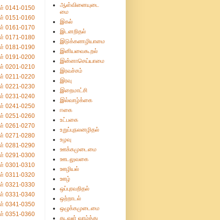
ஆள்வினையுடை
ள் 0141-0150
மை
ள் 0151-0160
இகல்
ள் 0161-0170
இடனறிதல்
ள் 0171-0180
இடுக்கணழியாமை
ள் 0181-0190
இனியவைகூறல்
ள் 0191-0200
இன்னாசெய்யாமை
ள் 0201-0210
இரவச்சம்
ள் 0211-0220
இரவு
ள் 0221-0230
இறைமாட்சி
ள் 0231-0240
இல்வாழ்க்கை
ள் 0241-0250
ஈகை
ள் 0251-0260
உட்பகை
ள் 0261-0270
உறுப்புநலனழிதல்
ள் 0271-0280
உழவு
ள் 0281-0290
ஊக்கமுடைமை
ள் 0291-0300
ஊடலுவகை
ள் 0301-0310
ஊழியல்
ள் 0311-0320
ஊழ்
ள் 0321-0330
ஒப்புரவறிதல்
ள் 0331-0340
ஒற்றாடல்
ள் 0341-0350
ஒழுக்கமுடைமை
ள் 0351-0360
கடவுள் வாழ்த்து