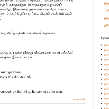
ு நின்றன. நீங்குதல் - துறத்தல். ஈண்டுத்துன்பம் என்றது
திர
னும், காத்தலானும், இழத்தலானும் வருவனவும்,
ும் ஆய இருவகைத் துன்பங்களையும் ஆம். எல்லாப்
அன
தலை, அஃதன்றி ஒரொ ஒன்றாக விடினும் அவற்றான் வரும்
).
திர
இல்
ன்றினின்றும் நீங்கினான் அவன் அதனளவு
அதிகா
குற
குற
ொரு பொருளின் பற்றற்று நீங்கினானோ அவன் அந்தந்தப்
குற
ையடைதலை இல்லையாவான்.
குற
குற
குற
 man gets free,
குற
more of pain hath he!.
குற
குற
குற
ounced, by that thing; he cannot suffer pain
.
குற
குற
மேலே செல்ல
குற
குற