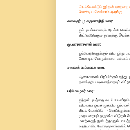
அடல்வேண்டும் ஐந்தன் புலத்தை 
வேண்டிய வெல்லாம் ஒருங்கு.
கலைஞர் மு.கருணாநிதி உரை:
ஐம் புலன்களையும் அடக்கி வெல்வத
விட்டுவிடுவதும் துறவுக்கு இலக்
மு.வரதராசனார் உரை:
ஐம்பொறிகளுக்கும் உரிய ஐந்து ப
வேண்டிய பொருள்களை எல்லாம் ஒ
சாலமன் பாப்பையா உரை:
ஆசைகளைப் பிறப்பிக்கும் ஐந்து
தனக்குரிய அனைத்தையும் விட்டு 
பரிமேலழகர் உரை:
ஐந்தன் புலத்தை அடல் வேண்டும் 
உரியவாய ஓசை முதலிய ஐம்புலன்க
விடல் வேண்டும் ; - கெடுக்குங்
முழுவதையும் ஒருங்கே விடுதல் வ
மனத்தைத் துன்பத்தானும் பாவத்
நெறியாகிய யோகஞானங்களில் செ