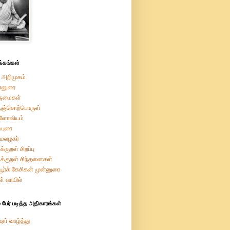
்கங்கள்
 அறிமுகம்
்னுரை
ருமைகள்
ுஞ்சொற்பொருள்
றளோவியம்
ப்புரை
மேலழகர்
க்குறள் சிறப்பு
ுக்குறள் சிந்தனைகள்
ியூர்க் கேசிகன் முன்னுரை
ள் வாயில்
 பேர் படித்த அதிகாரங்கள்
ுள் வாழ்த்து