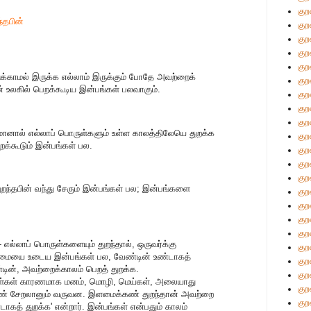
குற
்தபின்
குற
குற
குற
குற
்காமல் இருக்க எல்லாம் இருக்கும் போதே அவற்றைக்
குற
 உலகில் பெறக்கூடிய இன்பங்கள் பலவாகும்.
குற
குற
குற
ானால் எல்லாப் பொருள்களும் உள்ள காலத்திலேயெ துறக்க
குற
ெறக்கூடும் இன்பங்கள் பல.
குற
குற
குற
துறந்தபின் வந்து சேரும் இன்பங்கள் பல; இன்பங்களை
குற
குற
குற
குற
 எல்லாப் பொருள்களையும் துறந்தால், ஒருவர்க்கு
குற
ையை உடைய இன்பங்கள் பல, வேண்டின் உண்டாகத்
குற
ின், அவற்றைக்காலம் பெறத் துறக்க.
குற
ள்கள் காரணமாக மனம், மொழி, மெய்கள், அலையாது
குற
கண் சேறலானும் வருவன. இளமைக்கண் துறந்தான் அவற்றை
குற
டாகத் துறக்க' என்றார். இன்பங்கள் என்பதும் காலம்