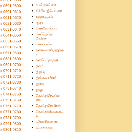
ள் 0581-0590
சான்றாண்மை
ள் 0591-0600
சிற்றினஞ்சேராமை
ள் 0601-0610
சுற்றந்தழால்
ள் 0611-0620
சூது
ள் 0621-0630
செங்கோன்மை
ள் 0631-0640
செய்ந்நன்றி
ள் 0641-0650
அறிதல்
ள் 0651-0660
சொல்வன்மை
ள் 0661-0670
தகையணங்குறுத்த
ள் 0671-0680
ல்
ள் 0681-0690
தனிப்படர்மிகுதி
ள் 0691-0700
தவம்
ள் 0701-0710
தீ நட்பு
ள் 0711-0720
தீவினையச்சம்
ள் 0721-0730
துறவு
ள் 0731-0740
தூது
ள் 0741-0750
தெரிந்துசெயல்வ
கை
ள் 0751-0760
தெரிந்துதெளிதல்
ள் 0761-0770
தெரிந்துவினையாட
ள் 0771-0780
ல்
ள் 0781-0790
நடுவு நிலைமை
ள் 0791-0800
நட்பாராய்தல்
ள் 0801-0810