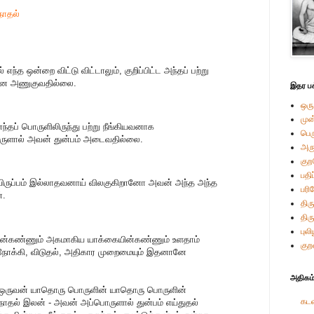
நோதல்
்த ஒன்றை விட்டு விட்டாலும், குறிப்பிட்ட அந்தப் பற்று
னை அணுகுவதில்லை.
இதர பக
ஒரு
முன
எந்தப் பொருளிலிருந்து பற்று நீங்கியவனாக
பெ
ொருளால் அவன் துன்பம் அடைவதில்லை.
அர
கு
பதி
் விருப்பம் இல்லாதவனாய் விலகுகிறானோ அவன் அந்த அந்த
பரி
்.
திரு
திர
புல
தின்கண்ணும் அகமாகிய யாக்கையின்கண்ணும் உளதாம்
குற
நோக்கி, விடுதல், அதிகார முறைமையும் இதனானே
அதிகம்
 - ஒருவன் யாதொரு பொருளின் யாதொரு பொருளின்
கடவ
ோதல் இலன் - அவன் அப்பொருளால் துன்பம் எய்துதல்