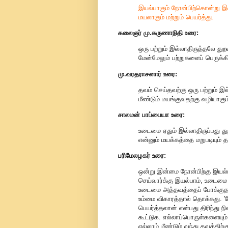
இயல்பாகும் நோன்பிற்கொன்று
மயலாகும் மற்றும் பெயர்த்து.
கலைஞர் மு.கருணாநிதி உரை:
ஒரு பற்றும் இல்லாதிருத்தலே துறவ
மேன்மேலும் பற்றுகளைப் பெருக்கி
மு.வரதராசனார் உரை:
தவம் செய்தவற்கு ஒரு பற்றும் இ
மீண்டும் மயங்குவதற்கு வழியாகும
சாலமன் பாப்பையா உரை:
உடைமை ஏதும் இல்லாதிருப்பது
என்னும் மயக்கத்தை மறுபடியும் தர
பரிமேலழகர் உரை:
ஒன்று இன்மை நோன்பிற்கு இயல்
செய்வார்க்கு இயல்பாம், உடைமை 
உடைமை அத்தவத்தைப் போக்குதலான்
உம்மை விகாரத்தால் தொக்கது. 'ந
பெயர்த்தலான் என்பது திரிந்து ந
கூட்டுக. எல்லாப்பொருள்களையும
எல்லாம் மீண்டும் வந்து தவத்தி