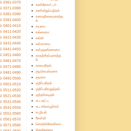
ள் 0361-0370
கண்ணோட்டம்
ள் 0371-0380
கண்விதுப்பழிதல்
ள் 0381-0390
கனவுநிலையுரைத்த
ள் 0391-0400
ல்
ள் 0401-0410
கயமை
ள் 0411-0420
கல்லாமை
ள் 0421-0430
கல்வி
ள் 0431-0440
கள்ளாமை
ள் 0441-0450
கள்ளுண்ணாமை
ள் 0451-0460
காதற்சிறப்புரைத்த
ல்
ள் 0461-0470
காலமறிதல்
ள் 0471-0480
குடிசெயல்வகை
ள் 0481-0490
குடிமை
ள் 0491-0500
குறிப்பறிதல்
ள் 0501-0510
குறிப்பறிவுறுத்தல்
ள் 0511-0520
குற்றங்கடிதல்
ள் 0521-0530
கூடாநட்பு
ள் 0531-0540
கூடாவொழுக்கம்
ள் 0541-0550
கூழியல்
ள் 0551-0560
கேள்வி
ள் 0561-0570
கொடுங்கோன்மை
ள் 0571-0580
கொல்லாமை