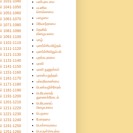
ள் 1031-1040
பண்புடைமை
ள் 1041-1050
பயனில
சொல்லாமை
ள் 1051-1060
பழைமை
ள் 1061-1070
பிரிவாற்றாமை
ள் 1071-1080
பிறனில்
ள் 1081-1090
விழையாமை
ள் 1091-1100
புகழ்
ள் 1101-1110
புணர்ச்சிமகிழ்தல்
ள் 1111-1120
புணர்ச்சிவிதும்பல்
ள் 1121-1130
புறங்கூறாமை
ள் 1131-1140
புலவி
ள் 1141-1150
புலவி நுணுக்கம்
ள் 1151-1160
புலான்மறுத்தல்
ள் 1161-1170
புல்லறிவாண்மை
ள் 1171-1180
பெண்வழிச்சேறல்
ள் 1181-1190
பெரியாரைத்
ள் 1191-1200
துணைக்கோடல்
ள் 1201-1210
பெரியாரைப்
பிழையாமை
ள் 1211-1220
பெருமை
ள் 1221-1230
பேதைமை
ள் 1231-1240
பொச்சாவாமை
ள் 1241-1250
பொருள்செயல்வ
ள் 1251-1260