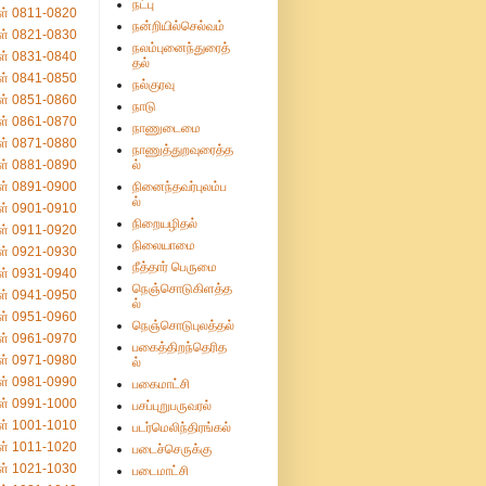
நட்பு
ள் 0811-0820
நன்றியில்செல்வம்
ள் 0821-0830
நலம்புனைந்துரைத்
ள் 0831-0840
தல்
ள் 0841-0850
நல்குரவு
ள் 0851-0860
நாடு
ள் 0861-0870
நாணுடைமை
ள் 0871-0880
நாணுத்துறவுரைத்த
ள் 0881-0890
ல்
ள் 0891-0900
நினைந்தவர்புலம்ப
ல்
ள் 0901-0910
நிறையழிதல்
ள் 0911-0920
நிலையாமை
ள் 0921-0930
நீத்தார் பெருமை
ள் 0931-0940
நெஞ்சொடுகிளத்த
ள் 0941-0950
ல்
ள் 0951-0960
நெஞ்சொடுபுலத்தல்
ள் 0961-0970
பகைத்திறந்தெரித
ள் 0971-0980
ல்
ள் 0981-0990
பகைமாட்சி
ள் 0991-1000
பசப்புறுபருவரல்
ள் 1001-1010
படர்மெலிந்திரங்கல்
ள் 1011-1020
படைச்செருக்கு
ள் 1021-1030
படைமாட்சி