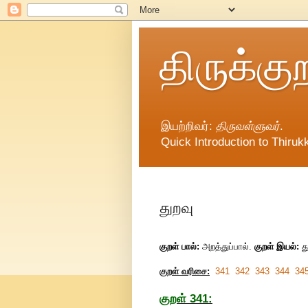
திருக்கு
இயற்றிவர்:
திருவள்ளுவர்
.
Quick Introduction to Thirukk
துறவு
குறள் பால்:
அறத்துப்பால்.
குறள் இயல்:
த
குறள் வரிசை:
341
342
343
344
34
குறள் 341: