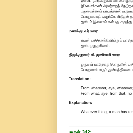
இலன். (அடுக்குகள் பன்மை குறித்த
இம்மைக்கண் அவற்றைத் தேடுதலா
மறுமைக்கண் பாவத்தான் வருவனவ
பொருளையும் ஒருங்கே விடுதல் 
துன்பம் இலனாம் என்பது கருத்து.
மணக்குடவர் உரை:
எவன் யாதொன்றினின்றும் யாதொ
துன்பமுறுதலிலன்.
திருக்குறளார் வீ. முனிசாமி உரை:
ஒருவன் யாதொரு பொருளின் யாத
பொருளால் வரும் துன்பத்தின
Translation:
From whatever, aye, whatever,
From what, aye, from that, no 
Explanation:
Whatever thing, a man has ren
குறள் 342: