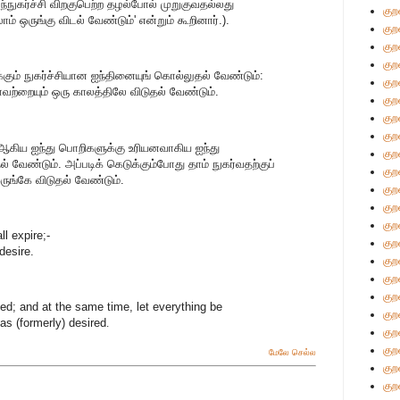
்நுகர்ச்சி விறகுபெற்ற தழல்போல் முறுகுவதல்லது
குற
் ஒருங்கு விடல் வேண்டும்' என்றும் கூறினார்.).
குற
குற
குற
க்கும் நுகர்ச்சியான ஐந்தினையுங் கொல்லுதல் வேண்டும்:
குற
ாவற்றையும் ஒரு காலத்திலே விடுதல் வேண்டும்.
குற
குற
குற
ி ஆகிய ஐந்து பொறிகளுக்கு உரியனவாகிய ஐந்து
குற
் வேண்டும். அப்படிக் கெடுக்கும்போது தாம் நுகர்வதற்குப்
குற
ுங்கே விடுதல் வேண்டும்.
குற
குற
குற
ll expire;-
குற
desire.
குற
குற
குற
ed; and at the same time, let everything be
குற
as (formerly) desired
.
குற
குற
மேலே செல்ல
குற
குற