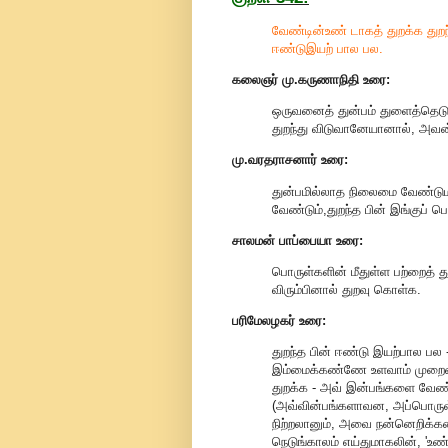
வேண்டின்உண் டாகத் துறக்க துறந
ஈண்டுஇயற் பால பல.
கலைஞர் மு.கருணாநிதி உரை:
ஒருவனைத் துன்பம் துளைத்தெடுக
துறந்து விடுவானேயானால், அவன்
மு.வரதராசனார் உரை:
துன்பமில்லாத நிலைமை வேண்டும
வேண்டும்,துறந்த பின் இங்குப் ப
சாலமன் பாப்பையா உரை:
பொருள்களின் மீதுள்ள பற்றைத் 
விரும்பினால் துறவு கொள்க.
பரிமேலழகர் உரை:
துறந்த பின் ஈண்டு இயற்பால பல -
இம்மைக்கண்ணே உளவாம் முறைம
துறக்க - அவ் இன்பங்களை வேண்ட
(அவ்வின்பங்களாவன, அப்பொரு
நிற்றலானும், அவை நன்னெறிக்
நெடுங்காலம் எய்துமாகலின், 'உண்