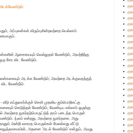
குற
குற
விடல்வேண்டும்
குற
குற
குற
குற
ும், அப்புலன்கள் விரும்புகின்றவற்றை யெல்லாம்
குற
கணமாகும்.
குற
குற
குற
ுலன்களின் ஆசையையும் வெல்லுதல் வேண்டும், அவற்றிற்கு
குற
ரு சேர விட வேண்டும்.
குற
குற
குற
 புலன்களையும் அடக்க வேண்டும்; அவற்றை அடக்குவதற்குத்
குற
விட வேண்டு்ம்.
குற
குற
குற
- வீடு எய்துவார்க்குச் செவி முதலிய ஐம்பொறிகட்கு
குற
ளையும் கெடுத்தல் வேண்டும், வேண்டிய எல்லாம் ஒருங்கு
கால் அவற்றை நுகர்தற்பொருட்டுத் தாம் படைத்த பொருள்
குற
ேண்டும். (புலம் என்றது, அவற்றை நுகர்தலை. அது
குற
தானும் அன்றி வாராத பொருள்கள் மேலல்லது வீட்டு
குற
லுத்தாமையின், அதனை 'அடல் வேண்டும்' என்றும், அஃது
குற