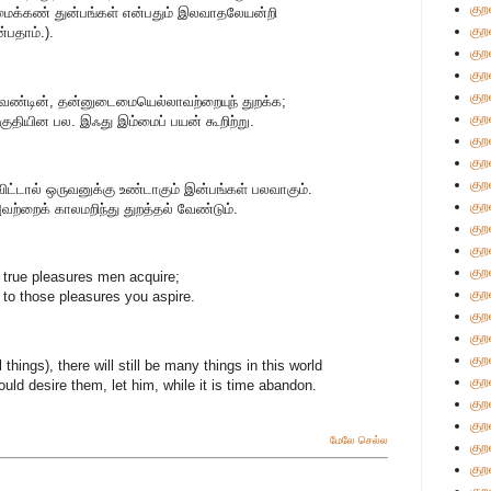
குற
்மைக்கண் துன்பங்கள் என்பதும் இலவாதலேயன்றி
குற
்பதாம்.).
குற
குற
குற
வேண்டின், தன்னுடைமையெல்லாவற்றையுந் துறக்க;
குற
பகுதியின பல. இஃது இம்மைப் பயன் கூறிற்று.
குற
குற
குற
விட்டால் ஒருவனுக்கு உண்டாகும் இன்பங்கள் பலவாகும்.
குற
ற்றைக் காலமறிந்து துறத்தல் வேண்டும்.
குற
குற
குற
 true pleasures men acquire;
குற
f to those pleasures you aspire.
குற
குற
குற
things), there will still be many things in this world
குற
uld desire them, let him, while it is time abandon.
குற
குற
மேலே செல்ல
குற
குற