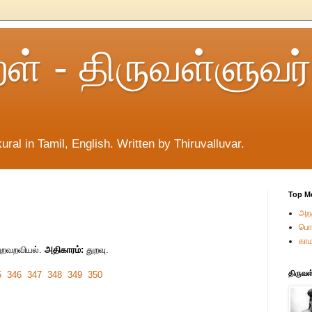
றள் - திருவள்ளுவர்
ural in Tamil, English. Written by Thiruvalluvar.
Top M
அறத
பொர
காம
ுறவறவியல்.
அதிகாரம்:
துறவு.
திருவள
5
346
347
348
349
350