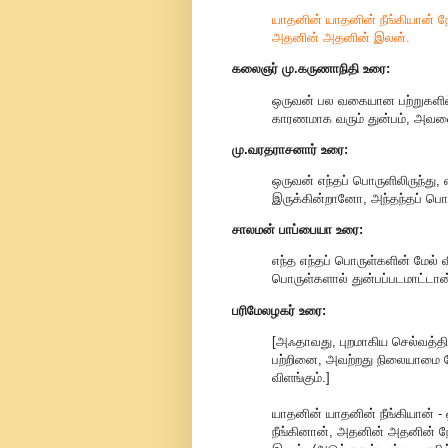
யாதனின் யாதனின் நீங்கியான் 
அதனின் அதனின் இலன்.
கலைஞர் மு.கருணாநிதி உரை:
ஒருவன் பல வகையான பற்றுகளில் எந
காரணமாக வரும் துன்பம், அவ
மு.வரதராசனார் உரை:
ஒருவன் எந்தப் பொருளிலிருந்து, 
இருக்கின்றானோ, அந்தந்தப் ப
சாலமன் பாப்பையா உரை:
எந்த எந்தப் பொருள்களின் மேல
பொருள்களால் துன்பப்படமாட்டான
பரிமேலழகர் உரை:
[அஃதாவது, புறமாகிய செல்வத்
பற்றினை, அவற்றது நிலையாமை 
விளங்கும்.]
யாதனின் யாதனின் நீங்கியான்
நீங்கினான், அதனின் அதனின் ந