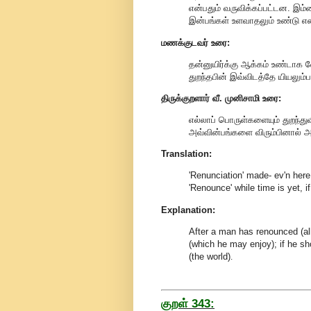
என்பதும் வருவிக்கப்பட்டன. இம
இன்பங்கள் உளவாதலும் உண்டு என
மணக்குடவர் உரை:
தன்னுயிர்க்கு ஆக்கம் உண்டாக 
துறந்தபின் இவ்விடத்தே யியலும்
திருக்குறளார் வீ. முனிசாமி உரை:
எல்லாப் பொருள்களையும் துறந்து
அவ்வின்பங்களை விரும்பினால் அவ
Translation:
'Renunciation' made- ev'n here
'Renounce' while time is yet, i
Explanation:
After a man has renounced (all 
(which he may enjoy); if he sho
(the world)
.
குறள் 343: