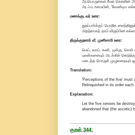
அப்பொருள்கள் மேல் செல்லின் அந
அடப்படாமையின், 'வேண்டிய எல்லாம
மணக்குடவர் உரை:
துறப்பார்க்குப் பொறிக ளைந்தினு
அதற்காகத் தாம் விரும்பின எல்ல
திருக்குறளார் வீ. முனிசாமி உரை:
மெய், வாய், கண், மூக்கு, செவ
புலன்களையும் அடக்கிக் கெடுத்தல
படைத்த பொருள் முழுவதையும் ஒர
Translation:
'Perceptions of the five' must a
Relinquished in its order each 
Explanation:
Let the five senses be destroy
abandoned that (the ascetic) h
குறள் 344: