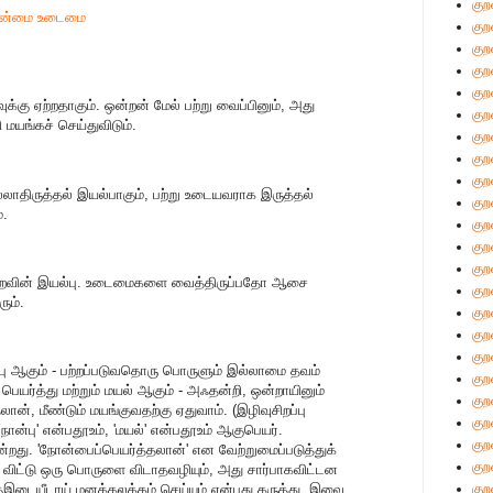
குற
 இன்மை உடைமை
குற
குற
குற
குற
ுக்கு ஏற்றதாகும். ஒன்றன் மேல் பற்று வைப்பினும், அது
குற
 மயங்கச் செய்துவிடும்.
குற
குற
குற
ல்லாதிருத்தல் இயல்பாகும், பற்று உடையவராக இருத்தல்
குற
்.
குற
குற
குற
 துறவின் இயல்பு. உடைமைகளை வைத்திருப்பதோ ஆசை
குற
ும்.
குற
குற
குற
பு ஆகும் - பற்றப்படுவதொரு பொருளும் இல்லாமை தவம்
குற
பெயர்த்து மற்றும் மயல் ஆகும் - அஃதன்றி, ஒன்றாயினும்
குற
, மீண்டும் மயங்குவதற்கு ஏதுவாம். (இழிவுசிறப்பு
குற
ோன்பு' என்பதூஉம், 'மயல்' என்பதூஉம் ஆகுபெயர்.
குற
ின்றது. 'நோன்பைப்பெயர்த்தலான்' என வேற்றுமைப்படுத்துக்
குற
் விட்டு ஒரு பொருளை விடாதவழியும், அது சார்பாகவிட்டன
குற
ற்குஇடையீடாய் மனக்கலக்கம் செய்யும் என்பது கருத்து. இவை