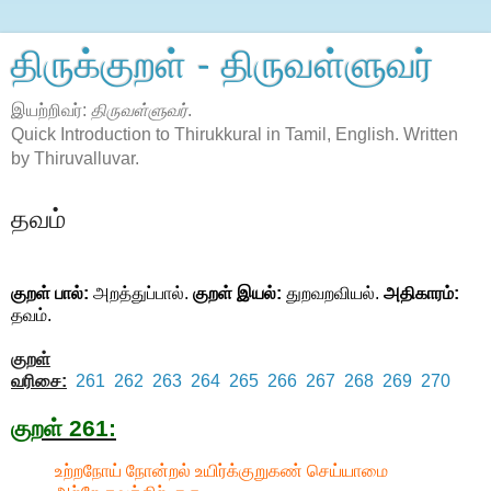
திருக்குறள் - திருவள்ளுவர்
இயற்றிவர்:
திருவள்ளுவர்
.
Quick Introduction to Thirukkural in Tamil, English. Written
by Thiruvalluvar.
தவம்
குறள் பால்:
அறத்துப்பால்.
குறள் இயல்:
துறவறவியல்.
அதிகாரம்:
தவம்.
குறள்
வரிசை:
261
262
263
264
265
266
267
268
269
270
குறள் 261:
உற்றநோய் நோன்றல் உயிர்க்குறுகண் செய்யாமை