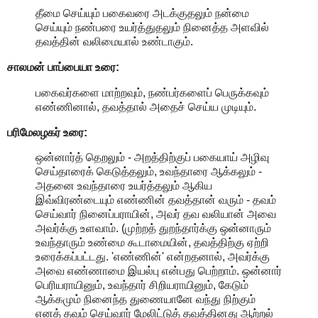
தீமை செய்யும் பகைவரை அடக்குதலும் நன்மை
செய்யும் நண்பரை உயர்த்துதலும் நினைத்த அளவில்
தவத்தின் வலிமையால் உண்டாகும்.
சாலமன் பாப்பையா உரை:
பகைவர்களை மாற்றவும், நண்பர்களைப் பெருக்கவும்
எண்ணினால், தவத்தால் அதைச் செய்ய முடியும்.
பரிமேலழகர் உரை:
ஒன்னார்த் தெறலும் - அறத்திற்குப் பகையாய் அழிவு
செய்தாரைக் கெடுத்தலும், உவந்தாரை ஆக்கலும் -
அதனை உவந்தாரை உயர்த்தலும் ஆகிய
இவ்விரண்டையும் எண்ணின் தவத்தான் வரும் - தவம்
செய்வார் நினைப்பராயின், அவர் தவ வலியான் அவை
அவர்க்கு உளவாம். (முற்றத் துறந்தார்க்கு ஒன்னாரும்
உவந்தாரும் உண்மை கூடாமையின், தவத்திற்கு ஏற்றி
உரைக்கப்பட்டது. 'எண்ணின்' என்றதனால், அவர்க்கு
அவை எண்ணாமை இயல்பு என்பது பெற்றாம். ஒன்னார்
பெரியராயினும், உவந்தார் சிறியராயினும், கேடும்
ஆக்கமும் நினைந்த துணையானே வந்து நிற்கும்
எனத் தவம் செய்வார் மேலிட்டுத் தவத்தினது ஆற்றல்