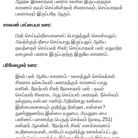
ஆற்றல் இல்லாதவர் பலராக உலகில் இருப்பதற்குக்
காரணம் தவம் செய்கின்றவர் சிலராகவும், செய்யாதவர்
பலராகவும் இருப்பதே ஆகும்.
சாலமன் பாப்பையா உரை:
பிறர் செய்யும்தீமைகளைப் பொறுத்துக் கொள்வதும்,
அவர்க்குத் தீமை செய்யாது இருப்பதும் ஆகிய
தவத்தைச் செய்பவர் சிலர்; செய்யாதவர் பலர்; ஏதுமற்ற
ஏழைகள் பலராக இருப்பதற்கு இதுவே காரணம்.
பரிமேலழகர் உரை:
இலர் பலர் ஆகிய காரணம் - உலகத்துச் செல்வர்கள்
சிலராக நல்கூர்வார் பலராதற்குக் காரணம் யாது
எனின், நோற்பார் சிலர் நோலாதார் பலர் - தவம்
செய்வார் சிலராக, அது செய்யார் பலராதல். (செல்வம்
நல்குரவு என்பன ஈண்டு அறிவினது உண்மை
இன்மைகளையும் குறித்து நின்றன, என்னை?
நுண்ணுணர்வு இன்மை வறுமை, அஃதுடைமை
பண்ணப் பணைத்த பெருஞ் செல்வம் (நாலடி.251)
என்றார் ஆகலின். 'நோற்பார் சிலர்' எனக்காரணம்
கூறினமையான், காரியம் வருவித்து உரைக்கப்பட்டது.
தவம் செய்யாதார்க்கு இம்மை இன்பமும் இல்லை என