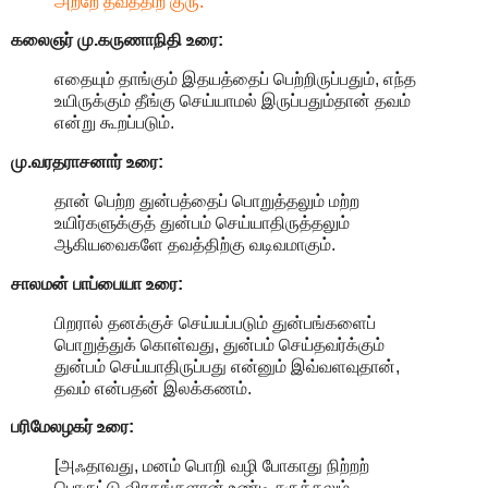
அற்றே தவத்திற் குரு.
கலைஞர் மு.கருணாநிதி உரை:
எதையும் தாங்கும் இதயத்தைப் பெற்றிருப்பதும், எந்த
உயிருக்கும் தீங்கு செய்யாமல் இருப்பதும்தான் தவம்
என்று கூறப்படும்.
மு.வரதராசனார் உரை:
தான் பெற்ற துன்பத்தைப் பொறுத்தலும் மற்ற
உயிர்களுக்குத் துன்பம் செய்யாதிருத்தலும்
ஆகியவைகளே தவத்திற்கு வடிவமாகும்.
சாலமன் பாப்பையா உரை:
பிறரால் தனக்குச் செய்யப்படும் துன்பங்களைப்
பொறுத்துக் கொள்வது, துன்பம் செய்தவர்க்கும்
துன்பம் செய்யாதிருப்பது என்னும் இவ்வளவுதான்,
தவம் என்பதன் இலக்கணம்.
பரிமேலழகர் உரை:
[அஃதாவது, மனம் பொறி வழி போகாது நிற்றற்
பொருட்டு விரதங்களான் உண்டி சுருக்கலும்,