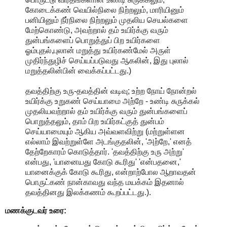
கோடைக்கண் வெயில்நிலை நிற்றலும், மாரியினும்
பனியினும் நீர்நிலை நிற்றலும் முதலிய செயல்களை
மேற்கொண்டு, அவற்றால் தம் உயிர்க்கு வரும்
துன்பங்களைப் பொறுத்துப் பிற உயிர்களை
ஓம்புதல்,புலான் மறுத்து உயிர்கண்மேல் அருள்
முதிர்ந்துழிச் செய்யப்படுவது ஆகலின், இது புலால்
மறுத்தலின்பின் வைக்கப்பட்டது.)
தவத்திற்கு உரு-தவத்தின் வடிவு; உற்ற நோய் நோன்றல்
உயிர்க்கு உறுகண் செய்யாமை அற்றே - உண்டி சுருக்கல்
முதலியவற்றால் தம் உயிர்க்கு வரும் துன்பங்களைப்
பொறுத்தலும், தாம் பிற உயிர்கட்குத் துன்பம்
செய்யாமையும் ஆகிய அவ்வளவிற்று (மற்றுள்ளன
எல்லாம் இவற்றுள்ளே அடங்குதலின், 'அற்றே,' எனத்
தேற்றேகாரம் கொடுத்தார். 'தவத்திற்கு உரு அற்று'
என்பது, 'யானையது கோடு கூரிது' 'என்பதனை,'
யானைக்குக் கோடு கூரிது, என்றாற்போல ஆறாவதன்
பொருட்கண் நான்காவது வந்த மயக்கம் இதனால்
தவத்தினது இலக்கணம் கூறப்பட்டது.).
மணக்குடவர் உரை: