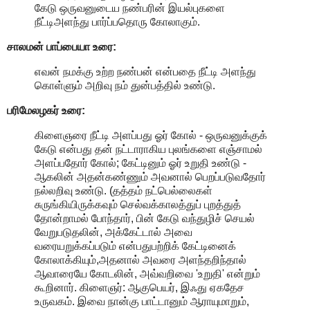
கேடு ஒருவனுடைய நண்பரின் இயல்புகளை
நீட்டிஅளந்து பார்ப்பதொரு கோலாகும்.
சாலமன் பாப்பையா உரை:
எவன் நமக்கு உற்ற நண்பன் என்பதை நீட்டி அளந்து
கொள்ளும் அறிவு நம் துன்பத்தில் உண்டு.
பரிமேலழகர் உரை:
கிளைஞரை நீட்டி அளப்பது ஓர் கோல் - ஒருவனுக்குக்
கேடு என்பது தன் நட்டாராகிய புலங்களை எஞ்சாமல்
அளப்பதோர் கோல்; கேட்டினும் ஓர் உறுதி உண்டு -
ஆகலின் அதன்கண்ணும் அவனால் பெறப்படுவதோர்
நல்லறிவு உண்டு. (தத்தம் நட்பெல்லைகள்
சுருங்கியிருக்கவும் செல்வக்காலத்துப் புறத்துத்
தோன்றாமல் போந்தார், பின் கேடு வந்துழிச் செயல்
வேறுபடுதலின், அக்கேட்டால் அவை
வரையறுக்கப்படும் என்பதுபற்றிக் கேட்டினைக்
கோலாக்கியும்,அதனால் அவரை அளந்தறிந்தால்
ஆவாரையே கோடலின், அவ்வறிவை 'உறுதி' என்றும்
கூறினார். கிளைஞர்: ஆகுபெயர், இஃது ஏகதேச
உருவகம். இவை நான்கு பாட்டானும் ஆராயுமாறும்,