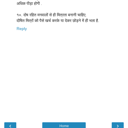
अधिक पीड़ा होगी .
१०. दोष रहित मनवालों से ही मित्रता बनानी चाहिए.
दोषित मित्रों को पैसे खर्च करके या देकर छोड़ने में ही भला है.
Reply
‹
›
Home