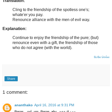
Translation:
Cling to the friendship of the spotless one's;
whate'er you pay.
Renounce alliance with the men of evil way.
Explanation:
Continue to enjoy the friendship of the pure; (but)
renounce even with a gift, the friendship of those
who do not agree (with the world)
.
மேலே செல்ல
Share
1 comment:
ananthako
April 16, 2016 at 9:31 PM
मित्रता --अर्थ -भाग -मित्रता -शोध , ७९१ से ८००