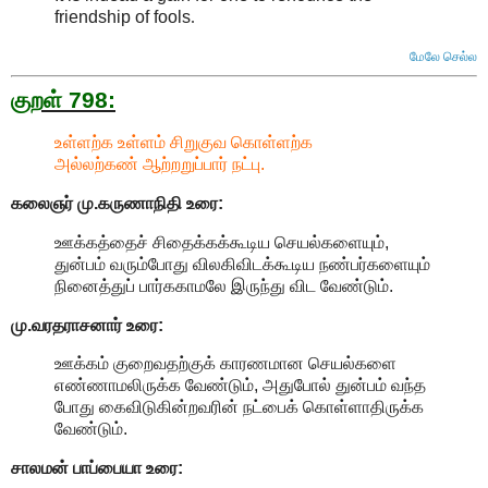
friendship of fools
.
மேலே செல்ல
குறள் 798:
உள்ளற்க உள்ளம் சிறுகுவ கொள்ளற்க
அல்லற்கண் ஆற்றறுப்பார் நட்பு.
கலைஞர் மு.கருணாநிதி
உரை:
ஊக்கத்தைச் சிதைக்கக்கூடிய செயல்களையும்,
துன்பம் வரும்போது விலகிவிடக்கூடிய நண்பர்களையும்
நினைத்துப் பார்ககாமலே இருந்து விட வேண்டும்.
மு.வரதராசனார்
உரை:
ஊக்கம் குறைவதற்குக் காரணமான செயல்களை
எண்ணாமலிருக்க வேண்டும், அதுபோல் துன்பம் வந்த
போது கைவிடுகின்றவரின் நட்பைக் கொள்ளாதிருக்க
வேண்டும்.
சாலமன் பாப்பையா உரை: