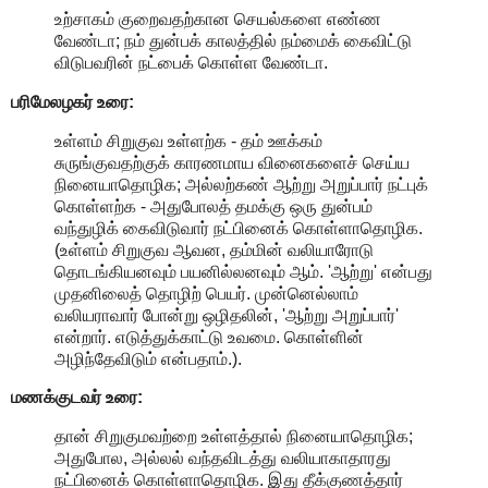
உற்சாகம் குறைவதற்கான செயல்களை எண்ண
வேண்டா; நம் துன்பக் காலத்தில் நம்மைக் கைவிட்டு
விடுபவரின் நட்பைக் கொள்ள வேண்டா.
பரிமேலழகர் உரை:
உள்ளம் சிறுகுவ உள்ளற்க - தம் ஊக்கம்
சுருங்குவதற்குக் காரணமாய வினைகளைச் செய்ய
நினையாதொழிக; அல்லற்கண் ஆற்று அறுப்பார் நட்புக்
கொள்ளற்க - அதுபோலத் தமக்கு ஒரு துன்பம்
வந்துழிக் கைவிடுவார் நட்பினைக் கொள்ளாதொழிக.
(உள்ளம் சிறுகுவ ஆவன, தம்மின் வலியாரோடு
தொடங்கியனவும் பயனில்லனவும் ஆம். 'ஆற்று' என்பது
முதனிலைத் தொழிற் பெயர். முன்னெல்லாம்
வலியராவார் போன்று ஒழிதலின், 'ஆற்று அறுப்பார்'
என்றார். எடுத்துக்காட்டு உவமை. கொள்ளின்
அழிந்தேவிடும் என்பதாம்.).
மணக்குடவர் உரை:
தான் சிறுகுமவற்றை உள்ளத்தால் நினையாதொழிக;
அதுபோல, அல்லல் வந்தவிடத்து வலியாகாதாரது
நட்பினைக் கொள்ளாதொழிக. இது தீக்குணத்தார்