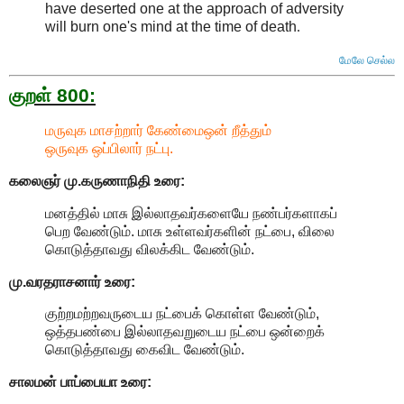
have deserted one at the approach of adversity
will burn one's mind at the time of death
.
மேலே செல்ல
குறள் 800:
மருவுக மாசற்றார் கேண்மைஒன் றீத்தும்
ஒருவுக ஒப்பிலார் நட்பு.
கலைஞர் மு.கருணாநிதி
உரை:
மனத்தில் மாசு இல்லாதவர்களையே நண்பர்களாகப்
பெற வேண்டும். மாசு உள்ளவர்களின் நட்பை, விலை
கொடுத்தாவது விலக்கிட வேண்டும்.
மு.வரதராசனார்
உரை:
குற்றமற்றவருடைய நட்பைக் கொள்ள வேண்டும்,
ஒத்தபண்பை இல்லாதவறுடைய நட்பை ஒன்றைக்
கொடுத்தாவது கைவிட வேண்டும்.
சாலமன் பாப்பையா உரை: