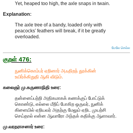
Yet, heaped too high, the axle snaps in twain.
Explanation:
The axle tree of a bandy, loaded only with
peacocks' feathers will break, if it be greatly
overloaded
.
மேலே செல்ல
குறள் 476:
நுனிக்கொம்பர் ஏறினார் அஃதிறந் தூக்கின்
உயிர்க்கிறுதி ஆகி விடும்.
கலைஞர் மு.கருணாநிதி
உரை:
தன்னைப்பற்றி அதிகமாகக் கணக்குப் போட்டுக்
கொண்டு, எல்லை மீறிப் போகிற ஒருவர், நுனிக்
கிளையில் ஏறியவர் அதற்கு மேலும் ஏறிட முயற்சி
செய்தால் என்ன ஆவாரோ அந்தக் கதிக்கு ஆளாவார்.
மு.வரதராசனார்
உரை: