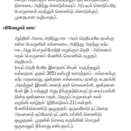
நிலையை அறிந்து கொடுக்கவும்; அப்படிக் கொடுப்பதே
பொருளைக் காத்துக் கொண்டு, கொடுக்கும்
முறையான வழியாகும்.
பரிமேலழகர் உரை:
ஆற்றின் அளவு அறிந்து ஈக - ஈயும் நெறியாலே தமக்கு
உள்ள பொருளின் எல்லையை அறிந்து அதற்கு ஏற்ப
ஈக, அது பொருள்போற்றி வழங்கும் நெறி - அங்ஙனம்
ஈதல் பொருளைப் பேணிக் கொண்டொழுகும்
நெறியாம்.
(ஈயும் நெறி மேலே இறைமாட்சியுள் 'வகுத்தலும்
வல்லதரசு' குறள்.385) என்புழி உரைத்தாம் . எல்லைக்கு
ஏற்ப ஈதலாவது, ஒன்றான எல்லையை நான்கு கூறாக்கி
,அவற்றுள் இரண்டனைத் தன் செலவாக்கி, ஒன்றனை
மேல் இடர் வந்துழி அது நீக்குதற்பொருட்டு வைப்பாக்கி
நின்ற ஒன்றனை ஈதல். பிறரும்,'வருவாயுள் கால்
வழங்கி வாழ்தல்' (திரிகடுகம்.21) என்றார்.
பேணிக்கொண்டு ஒழுகுதல்: ஒருவரோடு நட்பிலாத
அவனைத் தம்மோடு நட்புண்டாக்கிக் கொண்டு
ஒழுகுதல். முதலில் செலவு சுருங்கின் பொருள்
ஒருகாலும் நீங்காது என்பதாம்.).