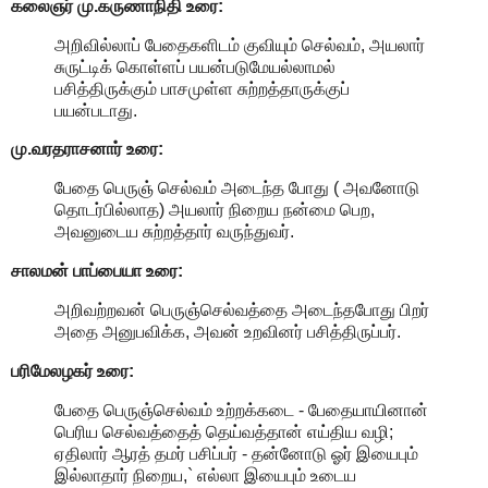
கலைஞர் மு.கருணாநிதி
உரை:
அறிவில்லாப் பேதைகளிடம் குவியும் செல்வம், அயலார்
சுருட்டிக் கொள்ளப் பயன்படுமேயல்லாமல்
பசித்திருக்கும் பாசமுள்ள சுற்றத்தாருக்குப்
பயன்படாது.
மு.வரதராசனார்
உரை:
பேதை பெருஞ் செல்வம் அடைந்த போது ( அவனோடு
தொடர்பில்லாத) அயலார் நிறைய நன்மை பெற,
அவனுடைய சுற்றத்தார் வருந்துவர்.
சாலமன் பாப்பையா உரை:
அறிவற்றவன் பெருஞ்செல்வத்தை அடைந்தபோது பிறர்
அதை அனுபவிக்க, அவன் உறவினர் பசித்திருப்பர்.
பரிமேலழகர் உரை:
பேதை பெருஞ்செல்வம் உற்றக்கடை - பேதையாயினான்
பெரிய செல்வத்தைத் தெய்வத்தான் எய்திய வழி;
ஏதிலார் ஆரத் தமர் பசிப்பர் - தன்னோடு ஓர் இயைபும்
இல்லாதார் நிறைய,` எல்லா இயைபும் உடைய