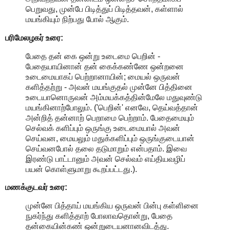
பெறுவது, முன்பே பிடித்துப் பிடித்தவன், கள்ளால்
மயங்கியும் நிற்பது போல் ஆகும்.
பரிமேலழகர் உரை:
பேதை தன் கை ஒன்று உடைமை பெறின் -
பேதையாயினான் தன் கைக்கண்ணே ஒன்றனை
உடைமையாகப் பெற்றானாயின்; மையல் ஒருவன்
களித்தற்று - அவன் மயங்குதல் முன்னே பித்தினை
உடையானொருவன் அம்மயக்கத்தின்மேலே மதுவுண்டு
மயங்கினாற்போலும். ('பெறின்' எனவே, தெய்வத்தான்
அன்றித் தன்னாற் பெறாமை பெற்றாம். பேதைமையும்
செல்வக் களிப்பும் ஒருங்கு உடைமையால் அவன்
செய்வன, மையலும் மதுக்களிப்பும் ஒருங்குடையான்
செய்வனபோல் தலை தடுமாறும் என்பதாம். இவை
இரண்டு பாட்டானும் அவன் செல்வம் எய்தியவழிப்
பயன் கொள்ளுமாறு கூறப்பட்டது.).
மணக்குடவர் உரை:
முன்னே பித்தாய் மயங்கிய ஒருவன் பின்பு கள்ளினை
நுகர்ந்து களித்தாற் போலாவதொன்று, பேதை
தன்கையின்கண் ஒன்றுடையனானவிடத்து.