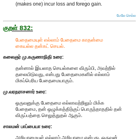
(makes one) incur loss and forego gain
.
மேலே செல்ல
குறள் 832:
பேதைமையுள் எல்லாம் பேதைமை காதன்மை
கையல்ல தன்கட் செயல்.
கலைஞர் மு.கருணாநிதி
உரை:
தன்னால் இயலாத செயல்களை விரும்பி, அவற்றில்
தலையிடுவது, என்பது பேதைமைகளில் எல்லாம்
மிகப்பெரிய பேதைமையாகும்.
மு.வரதராசனார்
உரை:
ஒருவனுக்கு பேதைமை எல்லாவற்றிலும் மிக்க
பேதைமை, தன் ஒழுக்கத்திற்குப் பொருந்தாததில் தன்
விருப்பத்தை செலுத்துதல் ஆகும்.
சாலமன் பாப்பையா உரை:
அறியாமையுள் எல்லாம் அறியாமை என்பது, ஒருவன்