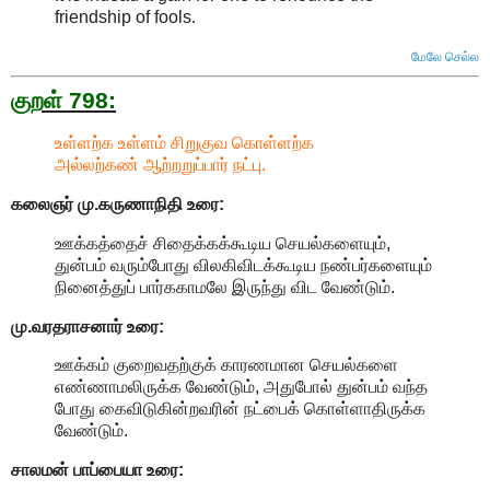
friendship of fools
.
மேலே செல்ல
குறள் 798:
உள்ளற்க உள்ளம் சிறுகுவ கொள்ளற்க
அல்லற்கண் ஆற்றறுப்பார் நட்பு.
கலைஞர் மு.கருணாநிதி
உரை:
ஊக்கத்தைச் சிதைக்கக்கூடிய செயல்களையும்,
துன்பம் வரும்போது விலகிவிடக்கூடிய நண்பர்களையும்
நினைத்துப் பார்ககாமலே இருந்து விட வேண்டும்.
மு.வரதராசனார்
உரை:
ஊக்கம் குறைவதற்குக் காரணமான செயல்களை
எண்ணாமலிருக்க வேண்டும், அதுபோல் துன்பம் வந்த
போது கைவிடுகின்றவரின் நட்பைக் கொள்ளாதிருக்க
வேண்டும்.
சாலமன் பாப்பையா உரை: