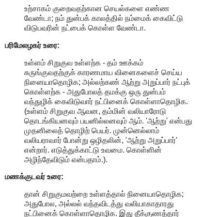
உற்சாகம் குறைவதற்கான செயல்களை எண்ண
வேண்டா; நம் துன்பக் காலத்தில் நம்மைக் கைவிட்டு
விடுபவரின் நட்பைக் கொள்ள வேண்டா.
பரிமேலழகர் உரை:
உள்ளம் சிறுகுவ உள்ளற்க - தம் ஊக்கம்
சுருங்குவதற்குக் காரணமாய வினைகளைச் செய்ய
நினையாதொழிக; அல்லற்கண் ஆற்று அறுப்பார் நட்புக்
கொள்ளற்க - அதுபோலத் தமக்கு ஒரு துன்பம்
வந்துழிக் கைவிடுவார் நட்பினைக் கொள்ளாதொழிக.
(உள்ளம் சிறுகுவ ஆவன, தம்மின் வலியாரோடு
தொடங்கியனவும் பயனில்லனவும் ஆம். 'ஆற்று' என்பது
முதனிலைத் தொழிற் பெயர். முன்னெல்லாம்
வலியராவார் போன்று ஒழிதலின், 'ஆற்று அறுப்பார்'
என்றார். எடுத்துக்காட்டு உவமை. கொள்ளின்
அழிந்தேவிடும் என்பதாம்.).
மணக்குடவர் உரை:
தான் சிறுகுமவற்றை உள்ளத்தால் நினையாதொழிக;
அதுபோல, அல்லல் வந்தவிடத்து வலியாகாதாரது
நட்பினைக் கொள்ளாதொழிக. இது தீக்குணத்தார்