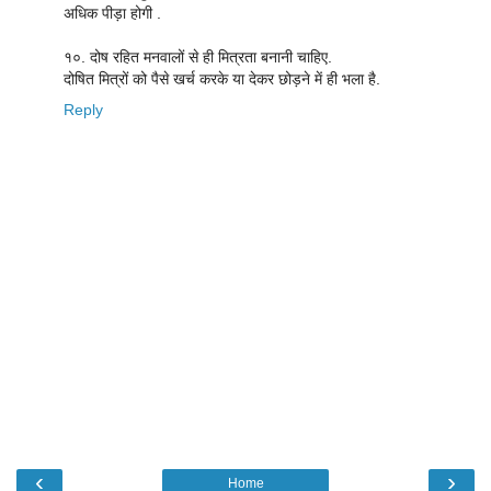
अधिक पीड़ा होगी .
१०. दोष रहित मनवालों से ही मित्रता बनानी चाहिए.
दोषित मित्रों को पैसे खर्च करके या देकर छोड़ने में ही भला है.
Reply
‹
›
Home