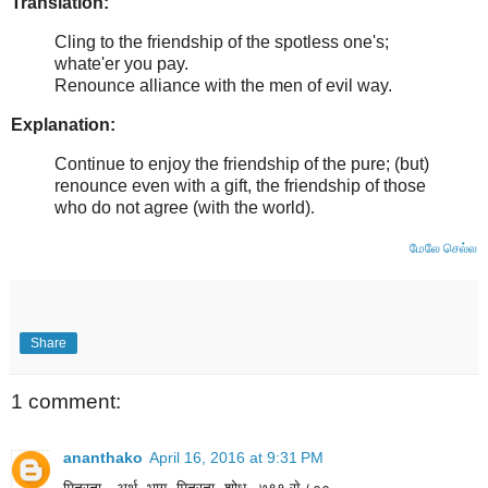
Translation:
Cling to the friendship of the spotless one's;
whate'er you pay.
Renounce alliance with the men of evil way.
Explanation:
Continue to enjoy the friendship of the pure; (but)
renounce even with a gift, the friendship of those
who do not agree (with the world)
.
மேலே செல்ல
Share
1 comment:
ananthako
April 16, 2016 at 9:31 PM
मित्रता --अर्थ -भाग -मित्रता -शोध , ७९१ से ८००