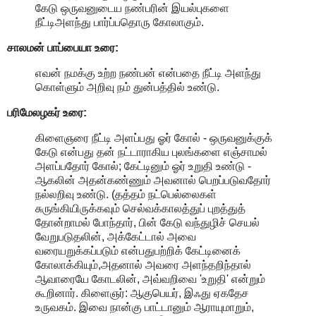
கேடு ஒருவனுடைய நண்பரின் இயல்புகளை
நீட்டிஅளந்து பார்ப்பதொரு கோலாகும்.
சாலமன் பாப்பையா உரை:
எவன் நமக்கு உற்ற நண்பன் என்பதை நீட்டி அளந்து
கொள்ளும் அறிவு நம் துன்பத்தில் உண்டு.
பரிமேலழகர் உரை:
கிளைஞரை நீட்டி அளப்பது ஓர் கோல் - ஒருவனுக்குக்
கேடு என்பது தன் நட்டாராகிய புலங்களை எஞ்சாமல்
அளப்பதோர் கோல்; கேட்டினும் ஓர் உறுதி உண்டு -
ஆகலின் அதன்கண்ணும் அவனால் பெறப்படுவதோர்
நல்லறிவு உண்டு. (தத்தம் நட்பெல்லைகள்
சுருங்கியிருக்கவும் செல்வக்காலத்துப் புறத்துத்
தோன்றாமல் போந்தார், பின் கேடு வந்துழிச் செயல்
வேறுபடுதலின், அக்கேட்டால் அவை
வரையறுக்கப்படும் என்பதுபற்றிக் கேட்டினைக்
கோலாக்கியும்,அதனால் அவரை அளந்தறிந்தால்
ஆவாரையே கோடலின், அவ்வறிவை 'உறுதி' என்றும்
கூறினார். கிளைஞர்: ஆகுபெயர், இஃது ஏகதேச
உருவகம். இவை நான்கு பாட்டானும் ஆராயுமாறும்,