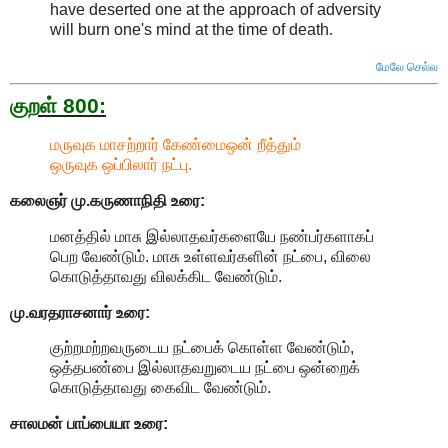
have deserted one at the approach of adversity
will burn one's mind at the time of death
.
மேலே செல்ல
குறள் 800:
மருவுக மாசற்றார் கேண்மைஒன் றீத்தும்
ஒருவுக ஒப்பிலார் நட்பு.
கலைஞர் மு.கருணாநிதி
உரை:
மனத்தில் மாசு இல்லாதவர்களையே நண்பர்களாகப்
பெற வேண்டும். மாசு உள்ளவர்களின் நட்பை, விலை
கொடுத்தாவது விலக்கிட வேண்டும்.
மு.வரதராசனார்
உரை:
குற்றமற்றவருடைய நட்பைக் கொள்ள வேண்டும்,
ஒத்தபண்பை இல்லாதவறுடைய நட்பை ஒன்றைக்
கொடுத்தாவது கைவிட வேண்டும்.
சாலமன் பாப்பையா உரை: