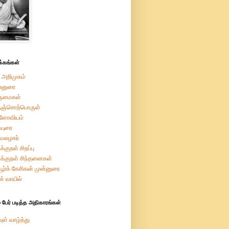
்கங்கள்
 அறிமுகம்
்னுரை
ருமைகள்
ுஞ்சொற்பொருள்
றளோவியம்
ப்புரை
மேலழகர்
க்குறள் சிறப்பு
ுக்குறள் சிந்தனைகள்
ியூர்க் கேசிகன் முன்னுரை
ள் வாயில்
 பேர் படித்த அதிகாரங்கள்
ுள் வாழ்த்து