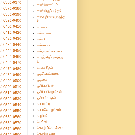
ள் 0361-0370
கண்ணோட்டம்
ள் 0371-0380
கண்விதுப்பழிதல்
ள் 0381-0390
கனவுநிலையுரைத்த
ள் 0391-0400
ல்
ள் 0401-0410
கயமை
ள் 0411-0420
கல்லாமை
ள் 0421-0430
கல்வி
ள் 0431-0440
கள்ளாமை
ள் 0441-0450
கள்ளுண்ணாமை
ள் 0451-0460
காதற்சிறப்புரைத்த
ல்
ள் 0461-0470
காலமறிதல்
ள் 0471-0480
குடிசெயல்வகை
ள் 0481-0490
குடிமை
ள் 0491-0500
குறிப்பறிதல்
ள் 0501-0510
குறிப்பறிவுறுத்தல்
ள் 0511-0520
குற்றங்கடிதல்
ள் 0521-0530
கூடாநட்பு
ள் 0531-0540
கூடாவொழுக்கம்
ள் 0541-0550
கூழியல்
ள் 0551-0560
கேள்வி
ள் 0561-0570
கொடுங்கோன்மை
ள் 0571-0580
கொல்லாமை