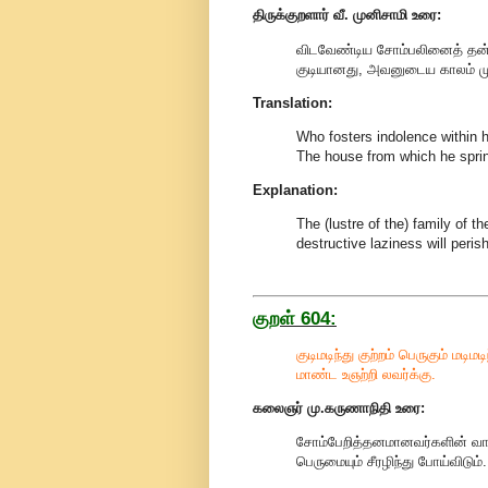
திருக்குறளார் வீ. முனிசாமி உரை:
விடவேண்டிய சோம்பலினைத் தன்ன
குடியானது, அவனுடைய காலம் முடி
Translation:
Who fosters indolence within his
The house from which he spring
Explanation:
The (lustre of the) family of t
destructive laziness will peris
குறள் 604:
குடிமடிந்து குற்றம் பெருகும் மடிமடி
மாண்ட உஞற்றி லவர்க்கு.
கலைஞர் மு.கருணாநிதி
உரை:
சோம்பேறித்தனமானவர்களின் வாழ்க்
பெருமையும் சீரழிந்து போய்விடும்.