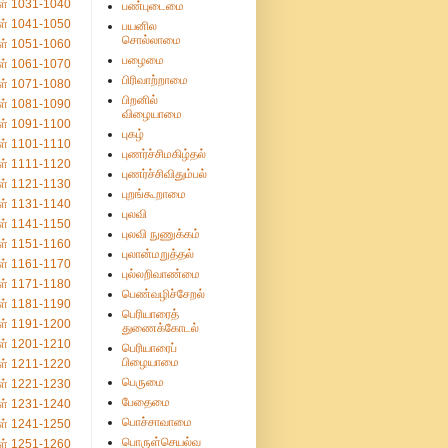
ள் 1031-1040
பண்புடைமை
ள் 1041-1050
பயனில
சொல்லாமை
ள் 1051-1060
பழைமை
ள் 1061-1070
பிரிவாற்றாமை
ள் 1071-1080
பிறனில்
ள் 1081-1090
விழையாமை
ள் 1091-1100
புகழ்
ள் 1101-1110
புணர்ச்சிமகிழ்தல்
ள் 1111-1120
புணர்ச்சிவிதும்பல்
ள் 1121-1130
புறங்கூறாமை
ள் 1131-1140
புலவி
ள் 1141-1150
புலவி நுணுக்கம்
ள் 1151-1160
புலான்மறுத்தல்
ள் 1161-1170
புல்லறிவாண்மை
ள் 1171-1180
பெண்வழிச்சேறல்
ள் 1181-1190
பெரியாரைத்
ள் 1191-1200
துணைக்கோடல்
ள் 1201-1210
பெரியாரைப்
பிழையாமை
ள் 1211-1220
பெருமை
ள் 1221-1230
பேதைமை
ள் 1231-1240
பொச்சாவாமை
ள் 1241-1250
பொருள்செயல்வ
ள் 1251-1260