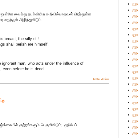
குற
குற
ுள்ளே வைத்து நடக்கின்ற அறிவில்லாதவன் பிறந்துள்ள
குற
வதற்குள் அழிந்துவிடும்.
குற
குற
குற
 breast, the silly elf!
குற
s shall perish ere himself.
குற
குற
குற
he ignorant man, who acts under the influence of
குற
h, even before he is dead
.
குற
குற
மேலே செல்ல
குற
குற
குற
ந்து
குற
குற
குற
குற
கையில் குற்றங்களும் பெருகிவிடும்; குடும்பப்
குற
குற