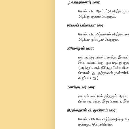
மு.வரதராசனார்
உரை:
சோம்பலில் அகப்பட்டு சிறந்த முய
அழிந்து குற்றம் பெருகும்.
சாலமன் பாப்பையா உரை:
சோம்பலில் வீழ்வதால் சிறந்தவற்ற
அழியும் குற்றமும் பெருகும்.
பரிமேலழகர் உரை:
மடி மடிந்து மாண்ட உஞற்று இலவர்
இலராயினார்க்கு; குடி மடிந்து குற்றம
('மடிந்து' எனத் திரிந்து நின்ற வ
கொண்டது. குற்றங்கள் முன்னர்க்
கூறப்பட்டது.).
மணக்குடவர் உரை:
குடியுங் கெட்டுக் குற்றமும் மிக
யில்லாதார்க்கு. இது பிறாரால் இ
திருக்குறளார் வீ. முனிசாமி உரை:
சோம்பலிலேயே வீழ்ந்தமிழிந்து சி
குற்றமும் பெருகிவிடும்.