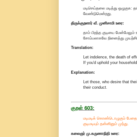
மடிசெய்தலை மடித்து ஒழுகுக: த
வேண்டுமென்றது.
திருக்குறளார் வீ. முனிசாமி உரை:
தாம் பிறந்த குடியை மேன்மேலும்
சோம்பலாகவே நினைத்து முயற்சிய
Translation:
Let indolence, the death of effo
If you'd uphold your household'
Explanation:
Let those, who desire that thei
their conduct
.
குறள் 603:
மடிமடிக் கொண்டொழுகும் பேதை 
குடிமடியும் தன்னினும் முந்து.
கலைஞர் மு.கருணாநிதி
உரை: