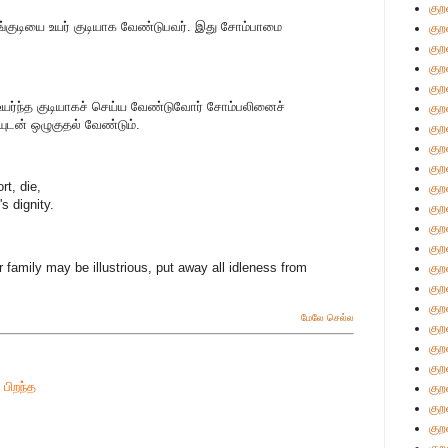
குற
ங்குடியை உயர் குடியாக வேண்டுபவர். இது சோம்பாமை
குற
குற
குற
குற
 உயர்ந்த குடியாகச் செய்ய வேண்டுவோர் சோம்பலினைச்
குற
ுடன் ஒழுகுதல் வேண்டும்.
குற
குற
குற
rt, die,
குற
s dignity.
குற
குற
குற
r family may be illustrious, put away all idleness from
குற
குற
குற
மேலே செல்ல
குற
குற
குற
பிறந்த
குற
குற
குற