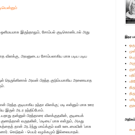
டியென்னும்
் ஒளிமயமாக இருந்தாலும், சோம்பல் குடிகொண்டால் அது
இதர பக
ஒரு
முன
காத விளக்கு, அவனுடைய சோம்பலாகிய மாசு படிய படிய
பெ
அர
கு
பதி
ருள் நெருங்கினால் அவன் பிறந்த குடும்பமாகிய அணையாத
பரி
ம்.
திரு
திர
புல
தான் பிறந்த குடியாகிய நந்தா விளக்கு; மடி என்னும் மாசு ஊர
குற
கிய இருள் அடர நந்திப்போம்.
றாது தன்னுள் பிறந்தாரை விளக்குதலின், குடியைக்
அதிகம்
த குணத்தான் வருதலின், 'மடியை' மாசு என்றும், அஃது
்தைத் தான் அடர்ந்து மாய்க்கும் வலி உடைமையின் 'மாசு
கடவ
றினார். கெடுதல் - பெயர் வழக்கமும் இல்லையாதல்.