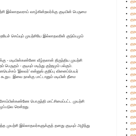
குற
குற
ற்சி இல்லாதவராய் வாழ்கின்றவர்க்கு குடியின் பெருமை
குற
குற
குற
குற
ையேச் செய்யும் முயற்சியே இல்லாதவரின் குடும்பமும்
குற
குற
குற
குற
க்கு - மடியின்கண்ணே வீழ்தலான் திருந்திய முயற்சி
குற
் பெருகும் - குடியும் மடிந்து குற்றமும் பல்கும்.
குற
ினையெச்சம் 'இலவர்' என்னுங் குறிப்பு வினைப்பெயர்
குற
 கூறுப. இவை நான்கு பாட்டானும் மடியின் தீமை
குற
குற
குற
குற
ும்; சோம்பின்கண்ணே பொருந்தி மாட்சிமைப்பட்ட முயற்சி
குற
கழப்படுவ ரென்றது.
குற
குற
குற
றந்த முயற்சி இல்லாதவர்களுக்குத் தனது குடியும் அழிந்து
குற
குற