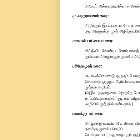
அறிவும் அக்கறையுமில்லாத சோம்பே
மு.வரதராசனார்
உரை:
அழிக்கும் இயல்புடைய சோம்பலை
குடி அவனுக்கு முன் அழிந்துவிடும
சாலமன் பாப்பையா உரை:
விட்டுவிட வேண்டிய சோம்பலைத்
குடும்பம் அவனுக்கும் முன்பே அழி
பரிமேலழகர் உரை:
மடி மடிக்கொண்டு ஒழுகும் பேதை
கொண்டு ஒழுகும் அறிவில்லாதான் ப
முந்துற அழியும்.
(அழிவு தருவதனை அகத்தே கொண்ட
தரப்படுவதாகலின் 'குடி தன்னினும்
அழிவில் முற்படும் என்பதாம்.).
மணக்குடவர் உரை:
நெஞ்சத்து மடியினாலே வினையின்
தனக்கு முன்பே கெடும்.
சோம்புடையார்க்கு உளதாகுங் குற