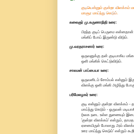
குடியென்னும் குன்றா விளக்கம் ம
மாசூர மாய்ந்து கெடும்.
கலைஞர் மு.கருணாநிதி
உரை:
பிறந்த குடிப் பெருமை என்னதான
மங்கிப் போய் இருண்டு விடும்.
மு.வரதராசனார்
உரை:
ஒருவனுக்கு தன் குடியாகிய மங்
ஒளி மங்கிக் கெட்டுவிடும்.
சாலமன் பாப்பையா உரை:
ஒருவனிடம் சோம்பல் என்னும் இ
விளக்கு ஒளி மங்கி அழிந்து போகு
பரிமேலழகர் உரை:
குடி என்னும் குன்றா விளக்கம் - 
மாய்ந்து கெடும் - ஒருவன் மடியா
(உலக நடை உள்ள துணையும் இடைய
'குன்றா விளக்கம்' என்றும், தாம
ஏனையிருள் போலாது அவ் விளக்கத
ஊர மாய்ந்து கெடும்' என்றும் கூ