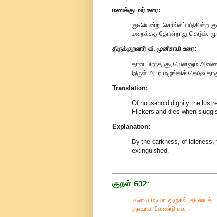
மணக்குடவர் உரை:
குடியென்று சொல்லப்படுகின்ற க
மறைக்கத் தோன்றாது கெடும். மு
திருக்குறளார் வீ. முனிசாமி உரை:
தான் பிறந்த குடியென்னும் அண
இருள் அடர மழுங்கிக் கெடுவதாகு
Translation:
Of household dignity the lustr
Flickers and dies when sluggis
Explanation:
By the darkness, of idleness, t
extinguished
.
குறள் 602:
மடியை மடியா ஒழுகல் குடியைக்
குடியாக வேண்டு பவர்.