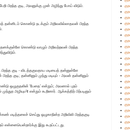
குற
றி பிறந்த குடி, அவனுக்கு முன் அழிந்து போய் விடும்.
குற
குற
குற
குற
த் தன்னிடம் கொண்டு நடக்கும் அறிவவில்லாதவன் பிறந்த
்.
குற
குற
குற
குற
 தனக்குள்ளே கொண்டு வாழும் அறிவற்றவன் பிறந்த
ந்துவிடும்.
குற
குற
குற
குற
 பிறந்த குடி - விடத்தகுவதாய மடியைத் தன்னுள்ளே
ிறந்த குடி; தன்னினும் முந்து மடியும் - அவன் தன்னினும்
குற
குற
ு ஒழுகுதலின் 'பேதை' என்றும்; அவனால் புறம்
குற
 முந்துற அழியும'¢ என்றும் கூறினார். ஆக்கத்திற் பிற்படினும்
குற
குற
குற
குற
கண் மடித்தலைச் செய்து ஒழுகாநின்ற அறிவிலி பிறந்தகுடி
குற
குற
்றம் என்னையென்றார்க்கு இது கூறப்பட்டது.
குற