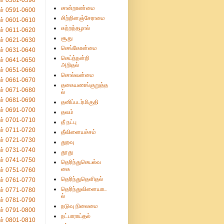
ள் 0581-0590
சான்றாண்மை
ள் 0591-0600
சிற்றினஞ்சேராமை
ள் 0601-0610
சுற்றந்தழால்
ள் 0611-0620
சூது
ள் 0621-0630
செங்கோன்மை
ள் 0631-0640
செய்ந்நன்றி
ள் 0641-0650
அறிதல்
ள் 0651-0660
சொல்வன்மை
ள் 0661-0670
தகையணங்குறுத்த
ள் 0671-0680
ல்
ள் 0681-0690
தனிப்படர்மிகுதி
ள் 0691-0700
தவம்
ள் 0701-0710
தீ நட்பு
ள் 0711-0720
தீவினையச்சம்
ள் 0721-0730
துறவு
ள் 0731-0740
தூது
ள் 0741-0750
தெரிந்துசெயல்வ
கை
ள் 0751-0760
தெரிந்துதெளிதல்
ள் 0761-0770
தெரிந்துவினையாட
ள் 0771-0780
ல்
ள் 0781-0790
நடுவு நிலைமை
ள் 0791-0800
நட்பாராய்தல்
ள் 0801-0810