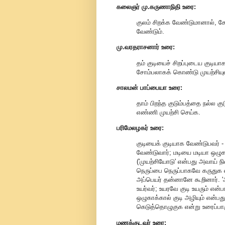
கலைஞர் மு.கருணாநிதி
உரை:
குலம் சிறக்க வேண்டுமானால், 
வேண்டும்.
மு.வரதராசனார்
உரை:
தம் குடியைச் சிறப்புடைய குடியா
சோம்பலாகக் கொண்டு முயற்சியு
சாலமன் பாப்பையா உரை:
தாம் பிறந்த குடும்பத்தை நல்ல க
எண்ணி முயற்சி செய்க.
பரிமேலழகர் உரை:
குடியைக் குடியாக வேண்டுபவர் - 
வேண்டுவார்; மடியை மடியா ஒழுக
('முயற்சியோடு' என்பது அவாய் நி
நெருப்பை நெருப்பாகவே கருதுக என
அப்பெயர் தன்னானே கூறினார். 
உயர்வர்; உயரவே குடி உயரும் என்
ஒழுகாக்கால் குடி அழியும் என்
கெடுத்தொழுகுக என்று உரைப்பாரு
மணக்குடவர் உரை: