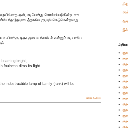
திர
அன
ுறைவில்லாத ஒளி, மடியென்று சொல்லப்படுகின்ற மாசு
ன்பே தோற்றமுடைத்தாகிய குடியுங் கெடுமென்றவாறு.
திர
இல்
ையா விளக்கு ஒருவருடைய சோம்பல் என்னும் மடியாகிய
ம்.
அதிகா
குற
குற
e beaming bright,
குற
h foulness dims its light.
குற
குற
குற
he indestructible lamp of family (rank) will be
குற
குற
குற
மேலே செல்ல
குற
குற
குற
குற
குற