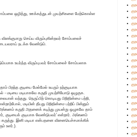
குற
குற
சோம்பலை ஒழித்து, ஊக்கத்துடன் முயற்சிகளை மேற்கொள்ள
குற
குற
குற
குற
க விளங்குமாறு செய்ய விரும்புகின்றவர் சோம்பலைச்
குற
டையவராய் நடக்க வேண்டும்.
குற
குற
குற
ுடும்பமாக உயர்த்த விரும்புபவர் சோம்பலைச் சோம்பலாக
குற
குற
குற
குற
தாம் பிறந்த குடியை மேல்மேல் உயரும் நற்குடியாக
குற
ல் - மடியை மடியாகவே கருதி முயற்சியோடு ஒழுகுக.
குற
லையான் வந்தது. நெருப்பிற் கொடியது பிறிதின்மை பற்றி,
குற
்றாற்போல், மடியின் தீயது பிறிதின்மை பற்றிப் பின்னும்
குற
'அங்ஙனம் கருதி அதனைக் கடிந்து முயன்று ஒழுகவே தாம்
பார், குடியைக் குடியாக வேண்டுபவர்' என்றார். அங்ஙனம்
குற
பது கருத்து. இனி மடியா என்பதனை வினையெச்சமாக்கிக்
குற
ம் உளர்.).
குற
குற