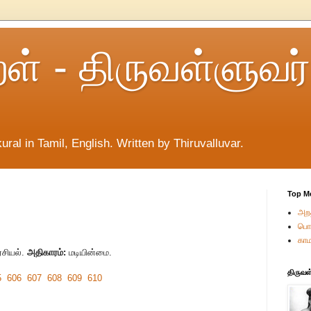
றள் - திருவள்ளுவர்
ural in Tamil, English. Written by Thiruvalluvar.
Top M
அறத
பொர
காம
சியல்.
அதிகாரம்:
மடியின்மை.
திருவள
5
606
607
608
609
610