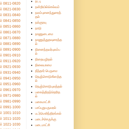
நட்பு
ள் 0811-0820
நன்றியில்செல்வம்
ள் 0821-0830
நலம்புனைந்துரைத்
ள் 0831-0840
தல்
ள் 0841-0850
நல்குரவு
ள் 0851-0860
நாடு
ள் 0861-0870
நாணுடைமை
ள் 0871-0880
நாணுத்துறவுரைத்த
ள் 0881-0890
ல்
ள் 0891-0900
நினைந்தவர்புலம்ப
ல்
ள் 0901-0910
நிறையழிதல்
ள் 0911-0920
நிலையாமை
ள் 0921-0930
நீத்தார் பெருமை
ள் 0931-0940
நெஞ்சொடுகிளத்த
ள் 0941-0950
ல்
ள் 0951-0960
நெஞ்சொடுபுலத்தல்
ள் 0961-0970
பகைத்திறந்தெரித
ள் 0971-0980
ல்
ள் 0981-0990
பகைமாட்சி
ள் 0991-1000
பசப்புறுபருவரல்
ள் 1001-1010
படர்மெலிந்திரங்கல்
ள் 1011-1020
படைச்செருக்கு
ள் 1021-1030
படைமாட்சி