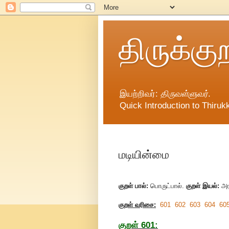
திருக்கு
இயற்றிவர்:
திருவள்ளுவர்
.
Quick Introduction to Thirukk
மடியின்மை
குறள் பால்:
பொருட்பால்.
குறள் இயல்:
அர
குறள் வரிசை:
601
602
603
604
60
குறள் 601: