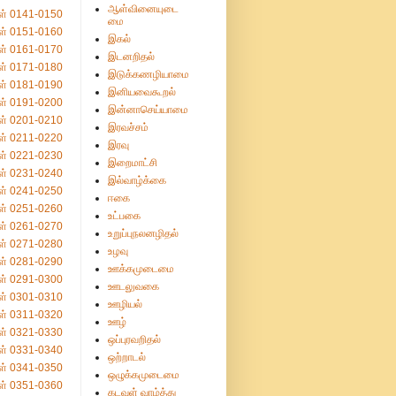
ஆள்வினையுடை
ள் 0141-0150
மை
ள் 0151-0160
இகல்
ள் 0161-0170
இடனறிதல்
ள் 0171-0180
இடுக்கணழியாமை
ள் 0181-0190
இனியவைகூறல்
ள் 0191-0200
இன்னாசெய்யாமை
ள் 0201-0210
இரவச்சம்
ள் 0211-0220
இரவு
ள் 0221-0230
இறைமாட்சி
ள் 0231-0240
இல்வாழ்க்கை
ள் 0241-0250
ஈகை
ள் 0251-0260
உட்பகை
ள் 0261-0270
உறுப்புநலனழிதல்
ள் 0271-0280
உழவு
ள் 0281-0290
ஊக்கமுடைமை
ள் 0291-0300
ஊடலுவகை
ள் 0301-0310
ஊழியல்
ள் 0311-0320
ஊழ்
ள் 0321-0330
ஒப்புரவறிதல்
ள் 0331-0340
ஒற்றாடல்
ள் 0341-0350
ஒழுக்கமுடைமை
ள் 0351-0360
கடவுள் வாழ்த்து