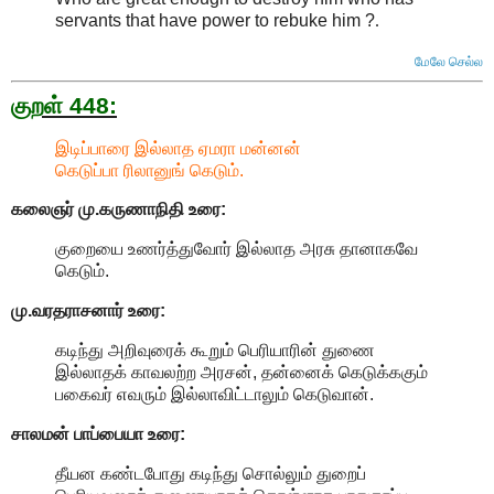
servants that have power to rebuke him ?
.
மேலே செல்ல
குறள் 448:
இடிப்பாரை இல்லாத ஏமரா மன்னன்
கெடுப்பா ரிலானுங் கெடும்.
கலைஞர் மு.கருணாநிதி
உரை:
குறையை உணர்த்துவோர் இல்லாத அரசு தானாகவே
கெடும்.
மு.வரதராசனார்
உரை:
கடிந்து அறிவுரைக் கூறும் பெரியாரின் துணை
இல்லாதக் காவலற்ற அரசன், தன்னைக் கெடுக்ககும்
பகைவர் எவரும் இல்லாவிட்டாலும் கெடுவான்.
சாலமன் பாப்பையா உரை:
தீயன கண்டபோது கடிந்து சொல்லும் துறைப்