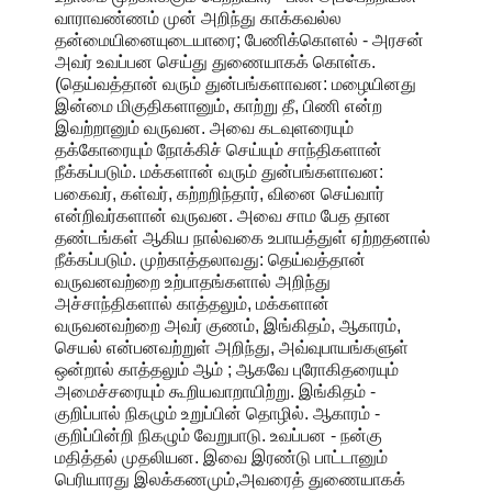
வாராவண்ணம் முன் அறிந்து காக்கவல்ல
தன்மையினையுடையாரை; பேணிக்கொளல் - அரசன்
அவர் உவப்பன செய்து துணையாகக் கொள்க.
(தெய்வத்தான் வரும் துன்பங்களாவன: மழையினது
இன்மை மிகுதிகளானும், காற்று தீ, பிணி என்ற
இவற்றானும் வருவன. அவை கடவுளரையும்
தக்கோரையும் நோக்கிச் செய்யும் சாந்திகளான்
நீக்கப்படும். மக்களான் வரும் துன்பங்களாவன:
பகைவர், கள்வர், கற்றறிந்தார், வினை செய்வார்
என்றிவர்களான் வருவன. அவை சாம பேத தான
தண்டங்கள் ஆகிய நால்வகை உபாயத்துள் ஏற்றதனால்
நீக்கப்படும். முற்காத்தலாவது: தெய்வத்தான்
வருவனவற்றை உற்பாதங்களால் அறிந்து
அச்சாந்திகளால் காத்தலும், மக்களான்
வருவனவற்றை அவர் குணம், இங்கிதம், ஆகாரம்,
செயல் என்பனவற்றுள் அறிந்து, அவ்வுபாயங்களுள்
ஒன்றால் காத்தலும் ஆம் ; ஆகவே புரோகிதரையும்
அமைச்சரையும் கூறியவாறாயிற்று. இங்கிதம் -
குறிப்பால் நிகழும் உறுப்பின் தொழில். ஆகாரம் -
குறிப்பின்றி நிகழும் வேறுபாடு. உவப்பன - நன்கு
மதித்தல் முதலியன. இவை இரண்டு பாட்டானும்
பெரியாரது இலக்கணமும்,அவரைத் துணையாகக்