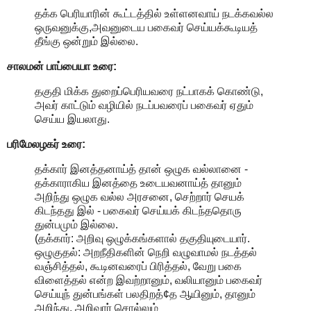
தக்க பெரியாரின் கூட்டத்தில் உள்ளனவாய் நடக்கவல்ல
ஒருவனுக்கு,அவனுடைய பகைவர் செய்யக்கூடியத்
தீங்கு ஒன்றும் இல்லை.
சாலமன் பாப்பையா உரை:
தகுதி மிக்க துறைப்பெரியவரை நட்பாகக் கொண்டு,
அவர் காட்டும் வழியில் நடப்பவரைப் பகைவர் ஏதும்
செய்ய இயலாது.
பரிமேலழகர் உரை:
தக்கார் இனத்தனாய்த் தான் ஒழுக வல்லானை -
தக்காராகிய இனத்தை உடையவனாய்த் தானும்
அறிந்து ஒழுக வல்ல அரசனை, செற்றார் செயக்
கிடந்தது இல் - பகைவர் செய்யக் கிடந்ததொரு
துன்பமும் இல்லை.
(தக்கார்: அறிவு ஒழுக்கங்களால் தகுதியுடையார்.
ஒழுகுதல்: அறநீதிகளின் நெறி வழுவாமல் நடத்தல்
வஞ்சித்தல், கூடினவரைப் பிரித்தல், வேறு பகை
விளைத்தல் என்ற இவற்றானும், வலியானும் பகைவர்
செய்யுந் துன்பங்கள் பலதிறத்¢த ஆயினும், தானும்
அறிந்து, அறிவார் சொல்லும்