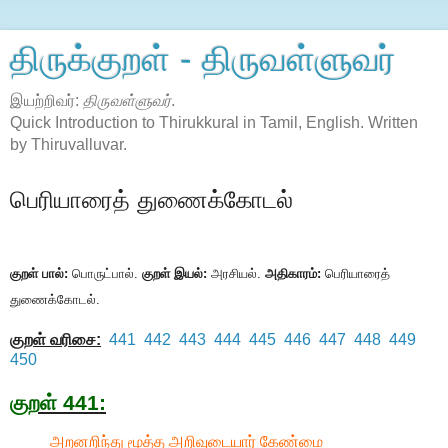
திருக்குறள் - திருவள்ளுவர்
இயற்றிவர்:
திருவள்ளுவர்
.
Quick Introduction to Thirukkural in Tamil, English. Written
by Thiruvalluvar.
பெரியாரைத் துணைக்கோடல்
குறள் பால்:
பொருட்பால்.
குறள் இயல்:
அரசியல்.
அதிகாரம்:
பெரியாரைத்
துணைக்கோடல்.
குறள் வரிசை:
441
442
443
444
445
446
447
448
449
450
குறள் 441:
அறனறிந்து மூத்த அறிவுடையார் கேண்மை