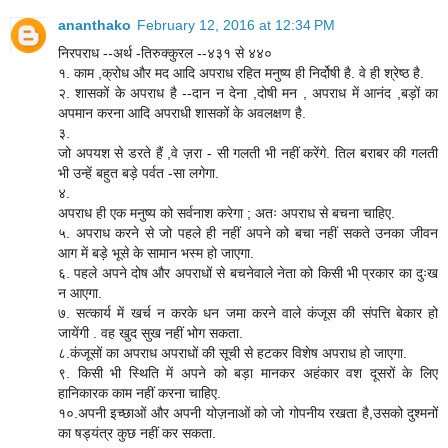
ananthako
February 12, 2016 at 12:34 PM
निरपराध --अर्थ -तिरुक्कुरल --४३१ से ४४०
१. काम ,क्रोध और मद आदि अपराध रहित मनुष्य ही निर्दोषी है. वे ही श्रेष्ठ है.
२. शासकों के अपराध है --दान न देना ,दोषी मन , अपराध में आनंद ,बड़ों का
अपमान करना आदि अपराधी शासकों के अवलक्षण है.
३.
जो अपयश से डरते हैं ,वे ज़रा - सी गलती भी नहीं करेंगे. तिल बराबर की गलती
भी उन्हें बहुत बड़े पर्वत -सा लगेगा.
४.
अपराध ही एक मनुष्य को सर्वनाश करेगा ; अतः अपराध से बचना चाहिए.
५. अपराध करने से जो पहले ही नहीं अपने को बचा नहीं सकते उनका जीवन
आग में बड़े भूसे के सामान भस्म हो जाएगा.
६. पहले अपने दोष और अपराधों से बचनेवाले नेता को किसी भी प्रकार का दुःख
न आएगा.
७. सत्कार्य में खर्च न करके धन जमा करने वाले कंजूस की संपत्ति बेकार हो
जायेंगी . वह खुद सुख नहीं भोग सकता.
८.कंजूसों का अपराध अपराधों की सूची से हटकर विशेष अपराध हो जाएगा.
९. किसी भी स्थिति में अपने को बड़ा मानकर अहंकार वश दूसरों के लिए
हानिकारक काम नहीं करना चाहिए.
१०.अपनी इच्छाओं और अपनी योज़नाओं को जो गोपनीय रखता है,उसको दुश्मनों
का षड्यंत्र कुछ नहीं कर सकता.