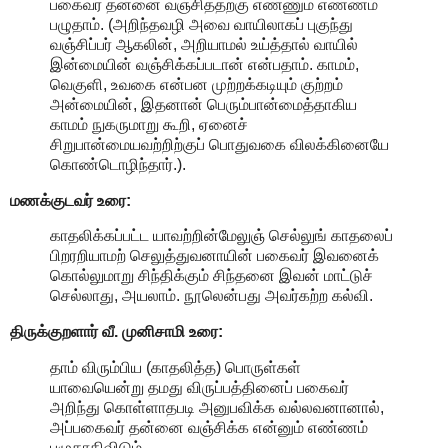
பகைவர் தன்னை வஞ்சித்தற்கு எண்ணும் எண்ணம்
பழுதாம். (அறிந்தவழி அவை வாயிலாகப் புகுந்து
வஞ்சிப்பர் ஆகலின், அறியாமல் உய்த்தால் வாயில்
இன்மையின் வஞ்சிக்கப்படான் என்பதாம். காமம்,
வெகுளி, உவகை என்பன முற்றக்கடியும் குற்றம்
அன்மையின், இதனான் பெரும்பான்மைத்தாகிய
காமம் நுகருமாறு கூறி, ஏனைச்
சிறுபான்மையவற்றிற்குப் பொதுவகை விலக்கினையே
கொண்டொழிந்தார்.).
மணக்குடவர் உரை:
காதலிக்கப்பட்ட யாவற்றின்மேலுஞ் செல்லுங் காதலைப்
பிறரறியாமற் செலுத்துவனாயின் பகைவர் இவனைக்
கொல்லுமாறு சிந்திக்கும் சிந்தனை இவன் மாட்டுச்
செல்லாது, அயலாம். நூலென்பது அவர்கற்ற கல்வி.
திருக்குறளார் வீ. முனிசாமி உரை:
தாம் விரும்பிய (காதலித்த) பொருள்கள்
யாவையென்று தமது விருப்பத்தினைப் பகைவர்
அறிந்து கொள்ளாதபடி அனுபவிக்க வல்லவனானால்,
அப்பகைவர் தன்னை வஞ்சிக்க என்னும் எண்ணம்
பழுதாகிவிடும்.