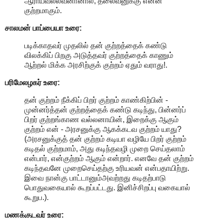
ஆராயவல்லவனானால், தலைவனுக்கு என்ன
குற்றமாகும்.
சாலமன் பாப்பையா உரை:
படிக்காதவர் முதலில் தன் குற்றத்தைக் கண்டு
விலக்கிப் பிறகு அடுத்தவர் குற்றத்தைக் காணும்
ஆற்றல் மிக்க அரசிற்குக் குற்றம் ஏதும் வராது!.
பரிமேலழகர் உரை:
தன் குற்றம் நீக்கிப் பிறர் குற்றம் காண்கிற்பின் -
முன்னர்த்தன் குற்றத்தைக் கண்டு கடிந்து, பின்னர்ப்
பிறர் குற்றங்காண வல்லனாயின், இறைக்கு ஆகும்
குற்றம் என் - அரசனுக்கு ஆகக்கடவ குற்றம் யாது?
(அரசனுக்குத் தன் குற்றம் கடியா வழியே பிறர் குற்றம்
கடிதல் குற்றமாம், அது கடிந்தவழி முறை செய்தலாம்
என்பார், என்குற்றம் ஆகும் என்றார். எனவே தன் குற்றம்
கடிந்தவனே முறைசெய்தற்கு உரியவன் என்பதாயிற்று.
இவை நான்கு பாட்டானும்அவற்றது கடிதற்பாடு
பொதுவகையால் கூறப்பட்டது. இனிச்சிறப்பு வகையால்
கூறுப.).
மணக்குடவர் உரை: