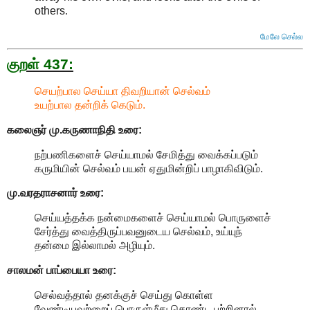
others
.
மேலே செல்ல
குறள் 437:
செயற்பால செய்யா திவறியான் செல்வம்
உயற்பால தன்றிக் கெடும்.
கலைஞர் மு.கருணாநிதி
உரை:
நற்பணிகளைச் செய்யாமல் சேமித்து வைக்கப்படும்
கருமியின் செல்வம் பயன் ஏதுமின்றிப் பாழாகிவிடும்.
மு.வரதராசனார்
உரை:
செய்யத்தக்க நன்மைகளைச் செய்யாமல் பொருளைச்
சேர்த்து வைத்திருப்பவனுடைய செல்வம், உய்யுந்
தன்மை இல்லாமல் அழியும்.
சாலமன் பாப்பையா உரை:
செல்வத்தால் தனக்குச் செய்து கொள்ள
வேண்டியவற்றைப் பொருள்மீது கொண்ட பற்றினால்