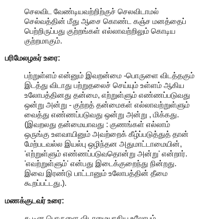
செலவிட வேண்டியவற்றிற்குச் செலவிடாமல்
செல்வத்தின் மீது ஆசை கொண்ட கஞ்ச மனத்தைப்
பெற்றிருப்பது குற்றங்கள் எல்லாவற்றிலும் கொடிய
குற்றமாகும்.
பரிமேலழகர் உரை:
பற்றுள்ளம் என்னும் இவறன்மை -பொருளை விடத்தகும்
இடத்து விடாது பற்றுதலைச் செய்யும் உள்ளம் ஆகிய
உலோபத்தினது தன்மை, எற்றுள்ளும் எண்ணப்படுவது
ஒன்று அன்று - குற்றத் தன்மைகள் எல்லாவற்றுள்ளும்
வைத்து எண்ணப்படுவது ஒன்று அன்று , மிக்கது.
(இவறலது தன்மையாவது : குணங்கள் எல்லாம்
ஒருங்கு உளவாயினும் அவற்றைக் கீழ்ப்படுத்துத் தான்
மேற்படவல்ல இயல்பு ஒழிந்தன அதுமாட்டாமையின்,
'எற்றுள்ளும் எண்ணப்படுவதொன்று அன்று' என்றார்.
'எவற்றுள்ளும்' என்பது இடைக்குறைந்து நின்றது.
இவை இரண்டு பாட்டானும் உலோபத்தின் தீமை
கூறப்பட்டது.).
மணக்குடவர் உரை:
கூடின பொருளை விடாமையாகிய உலோபம்