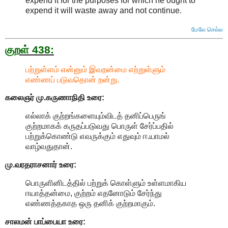
expend it for the purposes for which he ought to
expend it will waste away and not continue
.
மேலே செல்ல
குறள் 438:
பற்றுள்ளம் என்னும் இவறன்மை எற்றுள்ளும்
எண்ணப் படுவதொன் றன்று.
கலைஞர் மு.கருணாநிதி
உரை:
எல்லாக் குற்றங்களையும்விடத் தனிப்பெருங்
குற்றமாகக் கருதப்படுவது பொருள் சேர்ப்பதில்
பற்றுக்கொண்டு எவருக்கும் எதுவும் ஈ.யாமல்
வாழ்வதுதான்.
மு.வரதராசனார்
உரை:
பொருளினிடத்தில் பற்றுக் கொள்ளும் உள்ளமாகிய
ஈயாத்தன்மை, குற்றம் எதனோடும் சேர்ந்து
எண்ணத்தகாத ஒரு தனிக் குற்றமாகும்.
சாலமன் பாப்பையா உரை: