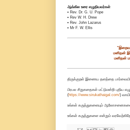
ஆங்கில உரை எழுதியவர்கள்
• Rev. Dr. G. U. Pope
• Rev W. H. Drew
• Rev. John Lazarus
• Mr F. W. Ellis
"இறைவன
மனிதன் இ
மனிதன் ம
திருக்குறள் இணைய தளத்தை பார்வையிட
பிரபல சிறுகதைகள் மட்டுமன்றி புதிய எழ
(
https://www.sirukathaigal.com/
)
வாயி
உங்கள் கருத்துகளையும் ஆலோசனைகளையும
உங்கள் கருத்துகளை என்றும் வரவேற்கிறோ