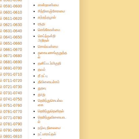
ள் 0581-0590
சான்றாண்மை
ள் 0591-0600
சிற்றினஞ்சேராமை
ள் 0601-0610
சுற்றந்தழால்
ள் 0611-0620
சூது
ள் 0621-0630
செங்கோன்மை
ள் 0631-0640
செய்ந்நன்றி
ள் 0641-0650
அறிதல்
ள் 0651-0660
சொல்வன்மை
ள் 0661-0670
தகையணங்குறுத்த
ள் 0671-0680
ல்
ள் 0681-0690
தனிப்படர்மிகுதி
ள் 0691-0700
தவம்
ள் 0701-0710
தீ நட்பு
ள் 0711-0720
தீவினையச்சம்
ள் 0721-0730
துறவு
ள் 0731-0740
தூது
ள் 0741-0750
தெரிந்துசெயல்வ
கை
ள் 0751-0760
தெரிந்துதெளிதல்
ள் 0761-0770
தெரிந்துவினையாட
ள் 0771-0780
ல்
ள் 0781-0790
நடுவு நிலைமை
ள் 0791-0800
நட்பாராய்தல்
ள் 0801-0810