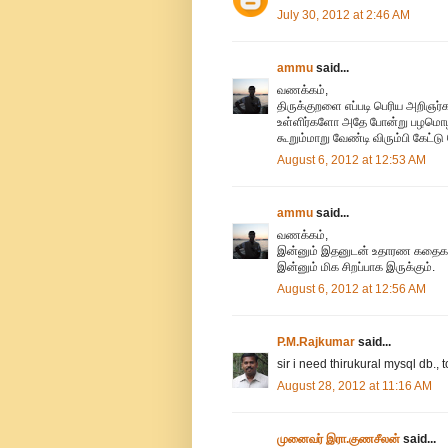
July 30, 2012 at 2:46 AM
ammu
said...
வணக்கம்,
திருக்குறளை எப்படி பெரிய அறிஞர்
உள்ளிர்களோ அதே போன்று பழமொழி-
கூறும்மாறு வேண்டி விரும்பி கேட்ட
August 6, 2012 at 12:53 AM
ammu
said...
வணக்கம்,
இன்னும் இதனுடன் உதாரண கதைகள் மற
இன்னும் மிக சிறப்பாக இருக்கும்.
August 6, 2012 at 12:56 AM
P.M.Rajkumar
said...
sir i need thirukural mysql db., 
August 28, 2012 at 11:16 AM
முனைவர் இரா.குணசீலன்
said...