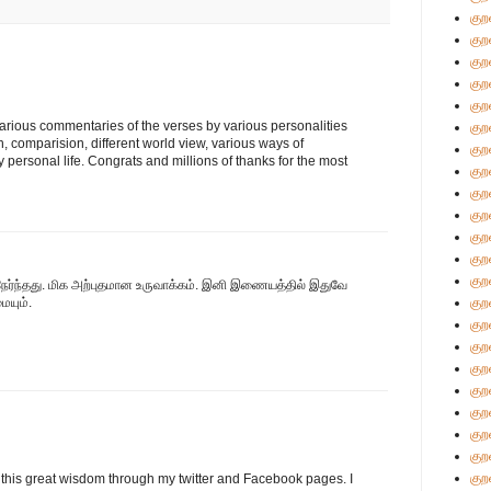
குற
குற
குற
குற
குற
arious commentaries of the verses by various personalities
குற
h, comparision, different world view, various ways of
குற
ly personal life. Congrats and millions of thanks for the most
குற
குற
குற
குற
குற
குற
நேர்ந்தது. மிக அற்புதமான உருவாக்கம். இனி இணையத்தில் இதுவே
ையும்.
குற
குற
குற
குற
குற
குற
குற
குற
குற
 this great wisdom through my twitter and Facebook pages. I