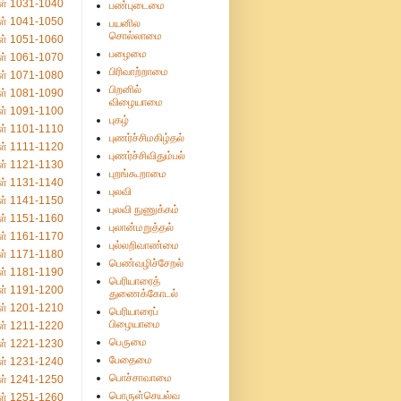
ள் 1031-1040
பண்புடைமை
ள் 1041-1050
பயனில
சொல்லாமை
ள் 1051-1060
பழைமை
ள் 1061-1070
பிரிவாற்றாமை
ள் 1071-1080
பிறனில்
ள் 1081-1090
விழையாமை
ள் 1091-1100
புகழ்
ள் 1101-1110
புணர்ச்சிமகிழ்தல்
ள் 1111-1120
புணர்ச்சிவிதும்பல்
ள் 1121-1130
புறங்கூறாமை
ள் 1131-1140
புலவி
ள் 1141-1150
புலவி நுணுக்கம்
ள் 1151-1160
புலான்மறுத்தல்
ள் 1161-1170
புல்லறிவாண்மை
ள் 1171-1180
பெண்வழிச்சேறல்
ள் 1181-1190
பெரியாரைத்
ள் 1191-1200
துணைக்கோடல்
ள் 1201-1210
பெரியாரைப்
பிழையாமை
ள் 1211-1220
பெருமை
ள் 1221-1230
பேதைமை
ள் 1231-1240
பொச்சாவாமை
ள் 1241-1250
பொருள்செயல்வ
ள் 1251-1260