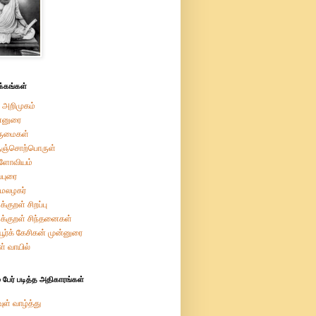
்கங்கள்
 அறிமுகம்
்னுரை
ருமைகள்
ுஞ்சொற்பொருள்
றளோவியம்
ப்புரை
மேலழகர்
க்குறள் சிறப்பு
ுக்குறள் சிந்தனைகள்
ியூர்க் கேசிகன் முன்னுரை
ள் வாயில்
 பேர் படித்த அதிகாரங்கள்
ுள் வாழ்த்து