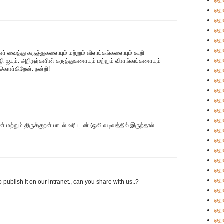
குற
குற
குற
குற
குற
குற
கள் வைத்து கருத்துகளையும் மற்றும் விளங்கங்களையும் கூறி
குற
ஐயும். அறிஞர்களின் கருத்துகளையும் மற்றும் விளங்கங்களையும்
ு கொள்கிறேன். நன்றி!
குற
குற
குற
குற
குற
குற
்றும் திருக்குறள் பாடல் வரியுடன் (ஒலி வடிவத்தில் இருந்தால்
குற
குற
குற
குற
குற
குற
to publish it on our intranet., can you share with us..?
குற
குற
குற
குற