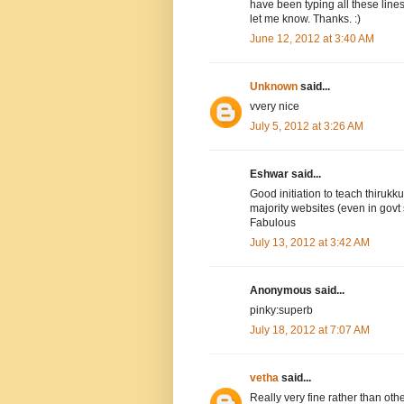
have been typing all these line
let me know. Thanks. :)
June 12, 2012 at 3:40 AM
Unknown
said...
vvery nice
July 5, 2012 at 3:26 AM
Eshwar said...
Good initiation to teach thirukku
majority websites (even in govt s
Fabulous
July 13, 2012 at 3:42 AM
Anonymous said...
pinky:superb
July 18, 2012 at 7:07 AM
vetha
said...
Really very fine rather than oth