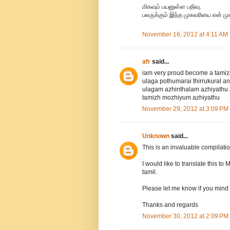
மிகவும் பயனுள்ள பதிவு.
பலருக்கும் இந்த முகவரியை என் முக
November 16, 2012 at 4:11 AM
afr
said...
iam very proud become a tamiz
ulaga pothumarai thirrukural a
ulagam azhinthalam azhiyathu 
tamizh mozhiyum azhiyathu
November 29, 2012 at 3:09 PM
Unknown
said...
This is an invaluable compilatio
I would like to translate this 
tamil.
Please let me know if you mind if
Thanks and regards
November 30, 2012 at 2:09 PM