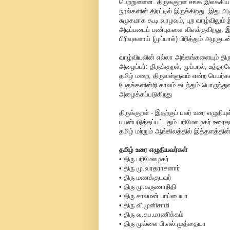
பெற்றுள்ளன. திருக்குறள் சங்க இலக்கி
நூல்களின் திரட்டில் இருக்கிறது. இது அ
சுமுகமாக கூடி வாழவும், புற வாழ்வில
அடிப்படைப் பண்புகளை விளக்குகிறது. இந
பிரிவுகளாய் (முப்பால்) பிரித்தும் அழகு
வாழ்வியலின் எல்லா அங்கங்களையும் திரு
அழைப்பர்: திருக்குறள், முப்பால், உத
தமிழ் மறை, திருவள்ளுவம் என்ற பெயர
பேதங்களின்றி காலம் கடந்தும் பொருந்து
அழைக்கப்படுகிறது
திருக்குறள் - இதற்குப் பலர் உரை எழுதி
பயன்படுத்தப்பட்டதும் பரிமேலழகர் உரைத
தமிழ் மற்றும் ஆங்கிலத்தில் இத்தளத்தின
தமிழ் உரை எழுதியவர்கள்
• திரு பரிமேலழகர்
• திரு மு.வரதராசனார்
• திரு மணக்குடவர்
• திரு மு.கருணாநிதி
• திரு சாலமன் பாப்பையா
• திரு வீ.முனிசாமி
• திரு வ.சுப.மாணிக்கம்
• திரு முல்லை பி.எல்.முத்தையா