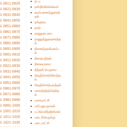
நட்பு
ள் 0811-0820
நன்றியில்செல்வம்
ள் 0821-0830
நலம்புனைந்துரைத்
ள் 0831-0840
தல்
ள் 0841-0850
நல்குரவு
ள் 0851-0860
நாடு
ள் 0861-0870
நாணுடைமை
ள் 0871-0880
நாணுத்துறவுரைத்த
ள் 0881-0890
ல்
ள் 0891-0900
நினைந்தவர்புலம்ப
ல்
ள் 0901-0910
நிறையழிதல்
ள் 0911-0920
நிலையாமை
ள் 0921-0930
நீத்தார் பெருமை
ள் 0931-0940
நெஞ்சொடுகிளத்த
ள் 0941-0950
ல்
ள் 0951-0960
நெஞ்சொடுபுலத்தல்
ள் 0961-0970
பகைத்திறந்தெரித
ள் 0971-0980
ல்
ள் 0981-0990
பகைமாட்சி
ள் 0991-1000
பசப்புறுபருவரல்
ள் 1001-1010
படர்மெலிந்திரங்கல்
ள் 1011-1020
படைச்செருக்கு
ள் 1021-1030
படைமாட்சி