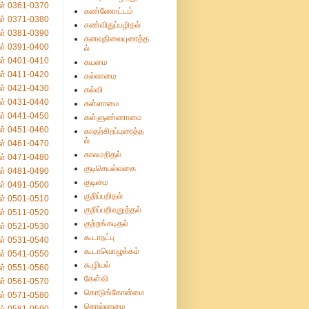
ள் 0361-0370
கண்ணோட்டம்
ள் 0371-0380
கண்விதுப்பழிதல்
ள் 0381-0390
கனவுநிலையுரைத்த
ள் 0391-0400
ல்
ள் 0401-0410
கயமை
ள் 0411-0420
கல்லாமை
ள் 0421-0430
கல்வி
ள் 0431-0440
கள்ளாமை
ள் 0441-0450
கள்ளுண்ணாமை
ள் 0451-0460
காதற்சிறப்புரைத்த
ல்
ள் 0461-0470
காலமறிதல்
ள் 0471-0480
குடிசெயல்வகை
ள் 0481-0490
குடிமை
ள் 0491-0500
குறிப்பறிதல்
ள் 0501-0510
குறிப்பறிவுறுத்தல்
ள் 0511-0520
குற்றங்கடிதல்
ள் 0521-0530
கூடாநட்பு
ள் 0531-0540
கூடாவொழுக்கம்
ள் 0541-0550
கூழியல்
ள் 0551-0560
கேள்வி
ள் 0561-0570
கொடுங்கோன்மை
ள் 0571-0580
கொல்லாமை