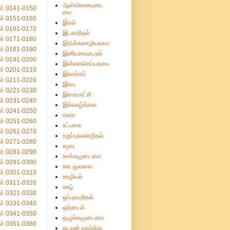
ஆள்வினையுடை
ள் 0141-0150
மை
ள் 0151-0160
இகல்
ள் 0161-0170
இடனறிதல்
ள் 0171-0180
இடுக்கணழியாமை
ள் 0181-0190
இனியவைகூறல்
ள் 0191-0200
இன்னாசெய்யாமை
ள் 0201-0210
இரவச்சம்
ள் 0211-0220
இரவு
ள் 0221-0230
இறைமாட்சி
ள் 0231-0240
இல்வாழ்க்கை
ள் 0241-0250
ஈகை
ள் 0251-0260
உட்பகை
ள் 0261-0270
உறுப்புநலனழிதல்
ள் 0271-0280
உழவு
ள் 0281-0290
ஊக்கமுடைமை
ள் 0291-0300
ஊடலுவகை
ள் 0301-0310
ஊழியல்
ள் 0311-0320
ஊழ்
ள் 0321-0330
ஒப்புரவறிதல்
ள் 0331-0340
ஒற்றாடல்
ள் 0341-0350
ஒழுக்கமுடைமை
ள் 0351-0360
கடவுள் வாழ்த்து