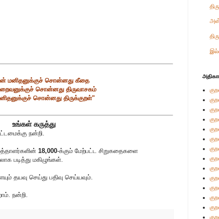
திர
அன
திர
இல்
அதிகா
் மனிதனுக்குச் சொன்னது கீதை
றைவனுக்குச் சொன்னது திருவாசகம்
குற
னிதனுக்குச் சொன்னது திருக்குறள்"
குற
குற
குற
உங்கள் கருத்து
குற
்டமைக்கு நன்றி.
குற
குற
ுத்தாளர்களின்
18,000
-க்கும் மேற்பட்ட சிறுகதைகளை
குற
லாக படித்து மகிழுங்கள்.
குற
் தயவு செய்து பதிவு செய்யவும்.
குற
குற
ம். நன்றி.
குற
குற
குற