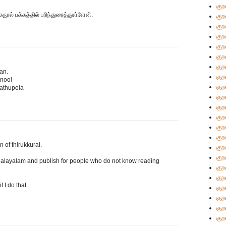
குற
நூல் பக்கத்தில் பரிந்துரைத்துள்ளேன்.
குற
குற
குற
குற
குற
குற
an.
குற
nnool
குற
athupola
குற
குற
குற
குற
குற
n of thirukkural.
குற
குற
to Malayalam and publish for people who do not know reading
குற
குற
 I do that.
குற
குற
குற
குற