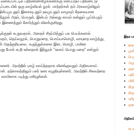
ய வகைப்பாட்டில் பதினெண்கீழ்க்கணக்கு எனப்படும் பதினெட்டு
டிப்படையில் ஒரு வாழ்வியல் நூல். மாந்தர்கள் தம் அகவாழ்விலும்
ும் இன்பமுடனும் இசைவுடனும் நலமுடனும் வாழவும் தேவையான
்நூல் அறம், பொருள், இன்பம் அல்லது காமம் என்னும் முப்பெரும்
டன் இணைத்தும் கோர்த்தும் விளக்குகிறது.
க்குறள் கூறுவதால், அதைச் சிறப்பித்துப் பல பெயர்களால்
இதர பக
்தரவேதம், தெய்வநூல், பொதுமறை, பொய்யாமொழி, வாயுறை வாழ்த்து,
்கள் அதற்குரியவை. கருத்துக்களை இன, மொழி, பாலின
ஒரு
வது போல் கூறி உள்ளதால் இந்நூல் "உலகப் பொது மறை" என்றும்
முன
பெ
அர
யுள்ளனர். அவற்றில் புகழ் வாய்ந்ததாக விளங்குவதும் அதிகமாகப்
கு
ான். தற்காலத்திலும் பலர் உரை எழுதியுள்ளனர். அவற்றில் சிலவற்றை
பதி
் வாயிலாக படித்து மகிழுங்கள்.
பரி
திரு
திர
புல
குற
அதிகம்
கடவ