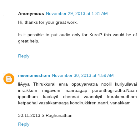
Anonymous
November 29, 2013 at 1:31 AM
Hi, thanks for your great work.
Is it possible to put audio only for Kural? this would be of
great help.
Reply
meenamesham
November 30, 2013 at 4:59 AM
liAyya Thirukkural enra oppuyarvatra noolil kuriyullavai
inraikkum migavum nanraagap porunthugiradhu.Naan
ippodhum kaalayil chennai vaanoliyil kuralamudham
ketpadhai vazakkamaaga kondirukkiren.nanri. vanakkam
30.11.2013 S.Raghunathan
Reply