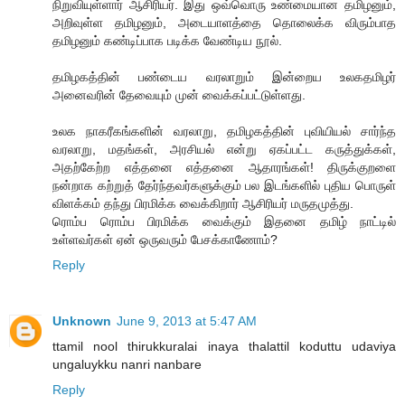
நிறுவியுள்ளார் ஆசிரியர். இது ஒவ்வொரு உண்மையான தமிழனும்,
அறிவுள்ள தமிழனும், அடையாளத்தை தொலைக்க விரும்பாத
தமிழனும் கண்டிப்பாக படிக்க வேண்டிய நூல்.
தமிழகத்தின் பண்டைய வரலாறும் இன்றைய உலகதமிழர்
அனைவரின் தேவையும் முன் வைக்கப்பட்டுள்ளது.
உலக நாகரீகங்களின் வரலாறு, தமிழகத்தின் புவியியல் சார்ந்த
வரலாறு, மதங்கள், அரசியல் என்று ஏகப்பட்ட கருத்துக்கள்,
அதற்கேற்ற எத்தனை எத்தனை ஆதாரங்கள்! திருக்குறளை
நன்றாக கற்றுத் தேர்ந்தவர்களுக்கும் பல இடங்களில் புதிய பொருள்
விளக்கம் தந்து பிரமிக்க வைக்கிறார் ஆசிரியர் மருதமுத்து.
ரொம்ப ரொம்ப பிரமிக்க வைக்கும் இதனை தமிழ் நாட்டில்
உள்ளவர்கள் ஏன் ஒருவரும் பேசக்காணோம்?
Reply
Unknown
June 9, 2013 at 5:47 AM
ttamil nool thirukkuralai inaya thalattil koduttu udaviya
ungaluykku nanri nanbare
Reply