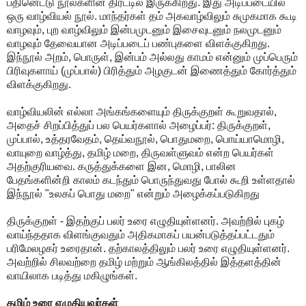
பதினெட்டு நூல்களின் திரட்டில் இருக்கிறது. இது அடிப்படையில்
ஒரு வாழ்வியல் நூல். மாந்தர்கள் தம் அகவாழ்விலும் சுமுகமாக கூடி
வாழவும், புற வாழ்விலும் இன்பமுடனும் இசைவுடனும் நலமுடனும்
வாழவும் தேவையான அடிப்படைப் பண்புகளை விளக்குகிறது.
இந்நூல் அறம், பொருள், இன்பம் அல்லது காமம் என்னும் முப்பெரும்
பிரிவுகளாய் (முப்பால்) பிரித்தும் அழகுடன் இணைத்தும் கோர்த்தும்
விளக்குகிறது.
வாழ்வியலின் எல்லா அங்கங்களையும் திருக்குறள் கூறுவதால்,
அதைச் சிறப்பித்துப் பல பெயர்களால் அழைப்பர்: திருக்குறள்,
முப்பால், உத்தரவேதம், தெய்வநூல், பொதுமறை, பொய்யாமொழி,
வாயுறை வாழ்த்து, தமிழ் மறை, திருவள்ளுவம் என்ற பெயர்கள்
அதற்குரியவை. கருத்துக்களை இன, மொழி, பாலின
பேதங்களின்றி காலம் கடந்தும் பொருந்துவது போல் கூறி உள்ளதால்
இந்நூல் "உலகப் பொது மறை" என்றும் அழைக்கப்படுகிறது
திருக்குறள் - இதற்குப் பலர் உரை எழுதியுள்ளனர். அவற்றில் புகழ்
வாய்ந்ததாக விளங்குவதும் அதிகமாகப் பயன்படுத்தப்பட்டதும்
பரிமேலழகர் உரைதான். தற்காலத்திலும் பலர் உரை எழுதியுள்ளனர்.
அவற்றில் சிலவற்றை தமிழ் மற்றும் ஆங்கிலத்தில் இத்தளத்தின்
வாயிலாக படித்து மகிழுங்கள்.
தமிழ் உரை எழுதியவர்கள்