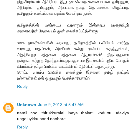
நிறுவியுள்ளார் ஆசிரியர். இது ஒவ்வொரு உண்மையான தமிழனும்,
அறிவுள்ள தமிழனும், அடையாளத்தை தொலைக்க விரும்பாத
தமிழனும் கண்டிப்பாக படிக்க வேண்டிய நூல்.
தமிழகத்தின் பண்டைய வரலாறும் இன்றைய உலகதமிழர்
அனைவரின் தேவையும் முன் வைக்கப்பட்டுள்ளது.
உலக நாகரீகங்களின் வரலாறு, தமிழகத்தின் புவியியல் சார்ந்த
வரலாறு, மதங்கள், அரசியல் என்று ஏகப்பட்ட கருத்துக்கள்,
அதற்கேற்ற எத்தனை எத்தனை ஆதாரங்கள்! திருக்குறளை
நன்றாக கற்றுத் தேர்ந்தவர்களுக்கும் பல இடங்களில் புதிய பொருள்
விளக்கம் தந்து பிரமிக்க வைக்கிறார் ஆசிரியர் மருதமுத்து.
ரொம்ப ரொம்ப பிரமிக்க வைக்கும் இதனை தமிழ் நாட்டில்
உள்ளவர்கள் ஏன் ஒருவரும் பேசக்காணோம்?
Reply
Unknown
June 9, 2013 at 5:47 AM
ttamil nool thirukkuralai inaya thalattil koduttu udaviya
ungaluykku nanri nanbare
Reply