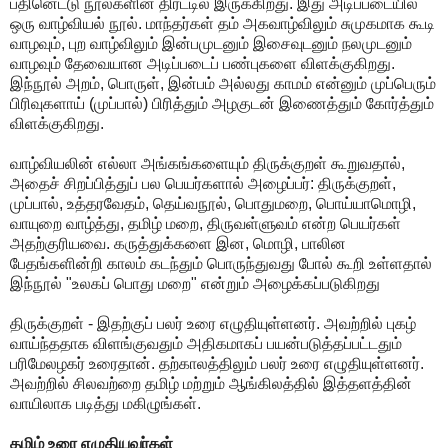
பதினெட்டு நூல்களின் திரட்டில் இருக்கிறது. இது அடிப்படையில்
ஒரு வாழ்வியல் நூல். மாந்தர்கள் தம் அகவாழ்விலும் சுமுகமாக கூடி
வாழவும், புற வாழ்விலும் இன்பமுடனும் இசைவுடனும் நலமுடனும்
வாழவும் தேவையான அடிப்படைப் பண்புகளை விளக்குகிறது.
இந்நூல் அறம், பொருள், இன்பம் அல்லது காமம் என்னும் முப்பெரும்
பிரிவுகளாய் (முப்பால்) பிரித்தும் அழகுடன் இணைத்தும் கோர்த்தும்
விளக்குகிறது.
வாழ்வியலின் எல்லா அங்கங்களையும் திருக்குறள் கூறுவதால்,
அதைச் சிறப்பித்துப் பல பெயர்களால் அழைப்பர்: திருக்குறள்,
முப்பால், உத்தரவேதம், தெய்வநூல், பொதுமறை, பொய்யாமொழி,
வாயுறை வாழ்த்து, தமிழ் மறை, திருவள்ளுவம் என்ற பெயர்கள்
அதற்குரியவை. கருத்துக்களை இன, மொழி, பாலின
பேதங்களின்றி காலம் கடந்தும் பொருந்துவது போல் கூறி உள்ளதால்
இந்நூல் "உலகப் பொது மறை" என்றும் அழைக்கப்படுகிறது
திருக்குறள் - இதற்குப் பலர் உரை எழுதியுள்ளனர். அவற்றில் புகழ்
வாய்ந்ததாக விளங்குவதும் அதிகமாகப் பயன்படுத்தப்பட்டதும்
பரிமேலழகர் உரைதான். தற்காலத்திலும் பலர் உரை எழுதியுள்ளனர்.
அவற்றில் சிலவற்றை தமிழ் மற்றும் ஆங்கிலத்தில் இத்தளத்தின்
வாயிலாக படித்து மகிழுங்கள்.
தமிழ் உரை எழுதியவர்கள்