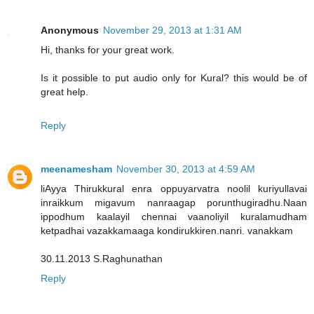
Anonymous
November 29, 2013 at 1:31 AM
Hi, thanks for your great work.
Is it possible to put audio only for Kural? this would be of
great help.
Reply
meenamesham
November 30, 2013 at 4:59 AM
liAyya Thirukkural enra oppuyarvatra noolil kuriyullavai
inraikkum migavum nanraagap porunthugiradhu.Naan
ippodhum kaalayil chennai vaanoliyil kuralamudham
ketpadhai vazakkamaaga kondirukkiren.nanri. vanakkam
30.11.2013 S.Raghunathan
Reply