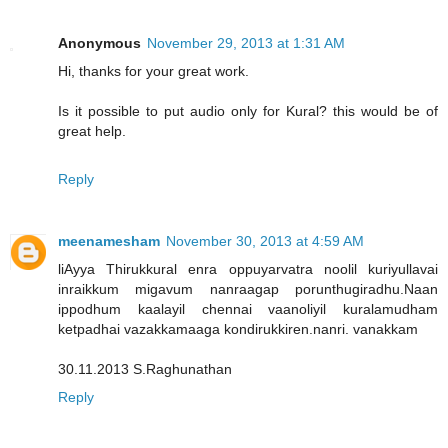
Anonymous
November 29, 2013 at 1:31 AM
Hi, thanks for your great work.
Is it possible to put audio only for Kural? this would be of
great help.
Reply
meenamesham
November 30, 2013 at 4:59 AM
liAyya Thirukkural enra oppuyarvatra noolil kuriyullavai
inraikkum migavum nanraagap porunthugiradhu.Naan
ippodhum kaalayil chennai vaanoliyil kuralamudham
ketpadhai vazakkamaaga kondirukkiren.nanri. vanakkam
30.11.2013 S.Raghunathan
Reply