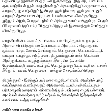
பதினெட்டு நூல்களின் திரட்டில் இருக்கிறது. இது அடிப்படையில்
ஒரு வாழ்வியல் நூல். மாந்தர்கள் தம் அகவாழ்விலும் சுமுகமாக கூடி
வாழவும், புற வாழ்விலும் இன்பமுடனும் இசைவுடனும் நலமுடனும்
வாழவும் தேவையான அடிப்படைப் பண்புகளை விளக்குகிறது.
இந்நூல் அறம், பொருள், இன்பம் அல்லது காமம் என்னும் முப்பெரும்
பிரிவுகளாய் (முப்பால்) பிரித்தும் அழகுடன் இணைத்தும் கோர்த்தும்
விளக்குகிறது.
வாழ்வியலின் எல்லா அங்கங்களையும் திருக்குறள் கூறுவதால்,
அதைச் சிறப்பித்துப் பல பெயர்களால் அழைப்பர்: திருக்குறள்,
முப்பால், உத்தரவேதம், தெய்வநூல், பொதுமறை, பொய்யாமொழி,
வாயுறை வாழ்த்து, தமிழ் மறை, திருவள்ளுவம் என்ற பெயர்கள்
அதற்குரியவை. கருத்துக்களை இன, மொழி, பாலின
பேதங்களின்றி காலம் கடந்தும் பொருந்துவது போல் கூறி உள்ளதால்
இந்நூல் "உலகப் பொது மறை" என்றும் அழைக்கப்படுகிறது
திருக்குறள் - இதற்குப் பலர் உரை எழுதியுள்ளனர். அவற்றில் புகழ்
வாய்ந்ததாக விளங்குவதும் அதிகமாகப் பயன்படுத்தப்பட்டதும்
பரிமேலழகர் உரைதான். தற்காலத்திலும் பலர் உரை எழுதியுள்ளனர்.
அவற்றில் சிலவற்றை தமிழ் மற்றும் ஆங்கிலத்தில் இத்தளத்தின்
வாயிலாக படித்து மகிழுங்கள்.
தமிழ் உரை எழுதியவர்கள்