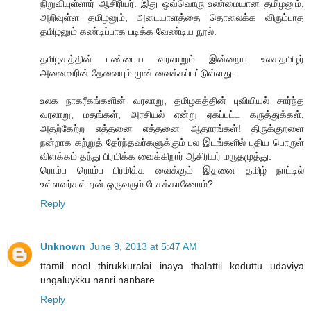
நிறுவியுள்ளார் ஆசிரியர். இது ஒவ்வொரு உண்மையான தமிழனும்,
அறிவுள்ள தமிழனும், அடையாளத்தை தொலைக்க விரும்பாத
தமிழனும் கண்டிப்பாக படிக்க வேண்டிய நூல்.
தமிழகத்தின் பண்டைய வரலாறும் இன்றைய உலகதமிழர்
அனைவரின் தேவையும் முன் வைக்கப்பட்டுள்ளது.
உலக நாகரீகங்களின் வரலாறு, தமிழகத்தின் புவியியல் சார்ந்த
வரலாறு, மதங்கள், அரசியல் என்று ஏகப்பட்ட கருத்துக்கள்,
அதற்கேற்ற எத்தனை எத்தனை ஆதாரங்கள்! திருக்குறளை
நன்றாக கற்றுத் தேர்ந்தவர்களுக்கும் பல இடங்களில் புதிய பொருள்
விளக்கம் தந்து பிரமிக்க வைக்கிறார் ஆசிரியர் மருதமுத்து.
ரொம்ப ரொம்ப பிரமிக்க வைக்கும் இதனை தமிழ் நாட்டில்
உள்ளவர்கள் ஏன் ஒருவரும் பேசக்காணோம்?
Reply
Unknown
June 9, 2013 at 5:47 AM
ttamil nool thirukkuralai inaya thalattil koduttu udaviya
ungaluykku nanri nanbare
Reply