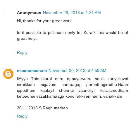
Anonymous
November 29, 2013 at 1:31 AM
Hi, thanks for your great work.
Is it possible to put audio only for Kural? this would be of
great help.
Reply
meenamesham
November 30, 2013 at 4:59 AM
liAyya Thirukkural enra oppuyarvatra noolil kuriyullavai
inraikkum migavum nanraagap porunthugiradhu.Naan
ippodhum kaalayil chennai vaanoliyil kuralamudham
ketpadhai vazakkamaaga kondirukkiren.nanri. vanakkam
30.11.2013 S.Raghunathan
Reply