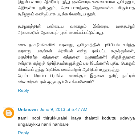
நிறுவியுள்ளார் ஆசிரியர். இது ஒவ்வொரு உண்மையான தமிழனும்,
அறிவுள்ள தமிழனும், அடையாளத்தை தொலைக்க விரும்பாத
தமிழனும் கண்டிப்பாக படிக்க வேண்டிய நூல்.
தமிழகத்தின் பண்டைய வரலாறும் இன்றைய உலகதமிழர்
அனைவரின் தேவையும் முன் வைக்கப்பட்டுள்ளது.
உலக நாகரீகங்களின் வரலாறு, தமிழகத்தின் புவியியல் சார்ந்த
வரலாறு, மதங்கள், அரசியல் என்று ஏகப்பட்ட கருத்துக்கள்,
அதற்கேற்ற எத்தனை எத்தனை ஆதாரங்கள்! திருக்குறளை
நன்றாக கற்றுத் தேர்ந்தவர்களுக்கும் பல இடங்களில் புதிய பொருள்
விளக்கம் தந்து பிரமிக்க வைக்கிறார் ஆசிரியர் மருதமுத்து.
ரொம்ப ரொம்ப பிரமிக்க வைக்கும் இதனை தமிழ் நாட்டில்
உள்ளவர்கள் ஏன் ஒருவரும் பேசக்காணோம்?
Reply
Unknown
June 9, 2013 at 5:47 AM
ttamil nool thirukkuralai inaya thalattil koduttu udaviya
ungaluykku nanri nanbare
Reply