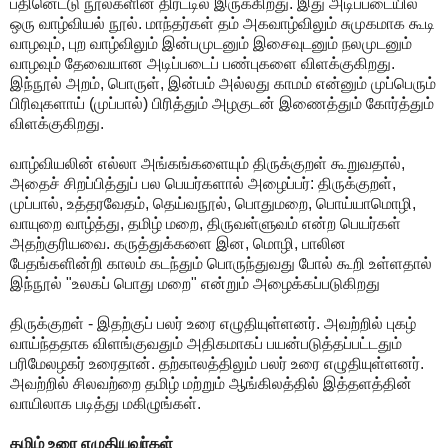
பதினெட்டு நூல்களின் திரட்டில் இருக்கிறது. இது அடிப்படையில்
ஒரு வாழ்வியல் நூல். மாந்தர்கள் தம் அகவாழ்விலும் சுமுகமாக கூடி
வாழவும், புற வாழ்விலும் இன்பமுடனும் இசைவுடனும் நலமுடனும்
வாழவும் தேவையான அடிப்படைப் பண்புகளை விளக்குகிறது.
இந்நூல் அறம், பொருள், இன்பம் அல்லது காமம் என்னும் முப்பெரும்
பிரிவுகளாய் (முப்பால்) பிரித்தும் அழகுடன் இணைத்தும் கோர்த்தும்
விளக்குகிறது.
வாழ்வியலின் எல்லா அங்கங்களையும் திருக்குறள் கூறுவதால்,
அதைச் சிறப்பித்துப் பல பெயர்களால் அழைப்பர்: திருக்குறள்,
முப்பால், உத்தரவேதம், தெய்வநூல், பொதுமறை, பொய்யாமொழி,
வாயுறை வாழ்த்து, தமிழ் மறை, திருவள்ளுவம் என்ற பெயர்கள்
அதற்குரியவை. கருத்துக்களை இன, மொழி, பாலின
பேதங்களின்றி காலம் கடந்தும் பொருந்துவது போல் கூறி உள்ளதால்
இந்நூல் "உலகப் பொது மறை" என்றும் அழைக்கப்படுகிறது
திருக்குறள் - இதற்குப் பலர் உரை எழுதியுள்ளனர். அவற்றில் புகழ்
வாய்ந்ததாக விளங்குவதும் அதிகமாகப் பயன்படுத்தப்பட்டதும்
பரிமேலழகர் உரைதான். தற்காலத்திலும் பலர் உரை எழுதியுள்ளனர்.
அவற்றில் சிலவற்றை தமிழ் மற்றும் ஆங்கிலத்தில் இத்தளத்தின்
வாயிலாக படித்து மகிழுங்கள்.
தமிழ் உரை எழுதியவர்கள்