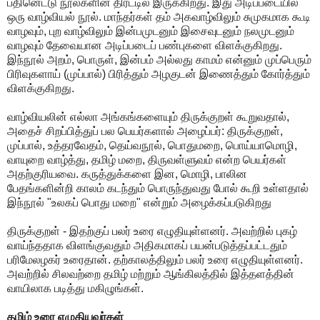
பதினெட்டு நூல்களின் திரட்டில் இருக்கிறது. இது அடிப்படையில்
ஒரு வாழ்வியல் நூல். மாந்தர்கள் தம் அகவாழ்விலும் சுமுகமாக கூடி
வாழவும், புற வாழ்விலும் இன்பமுடனும் இசைவுடனும் நலமுடனும்
வாழவும் தேவையான அடிப்படைப் பண்புகளை விளக்குகிறது.
இந்நூல் அறம், பொருள், இன்பம் அல்லது காமம் என்னும் முப்பெரும்
பிரிவுகளாய் (முப்பால்) பிரித்தும் அழகுடன் இணைத்தும் கோர்த்தும்
விளக்குகிறது.
வாழ்வியலின் எல்லா அங்கங்களையும் திருக்குறள் கூறுவதால்,
அதைச் சிறப்பித்துப் பல பெயர்களால் அழைப்பர்: திருக்குறள்,
முப்பால், உத்தரவேதம், தெய்வநூல், பொதுமறை, பொய்யாமொழி,
வாயுறை வாழ்த்து, தமிழ் மறை, திருவள்ளுவம் என்ற பெயர்கள்
அதற்குரியவை. கருத்துக்களை இன, மொழி, பாலின
பேதங்களின்றி காலம் கடந்தும் பொருந்துவது போல் கூறி உள்ளதால்
இந்நூல் "உலகப் பொது மறை" என்றும் அழைக்கப்படுகிறது
திருக்குறள் - இதற்குப் பலர் உரை எழுதியுள்ளனர். அவற்றில் புகழ்
வாய்ந்ததாக விளங்குவதும் அதிகமாகப் பயன்படுத்தப்பட்டதும்
பரிமேலழகர் உரைதான். தற்காலத்திலும் பலர் உரை எழுதியுள்ளனர்.
அவற்றில் சிலவற்றை தமிழ் மற்றும் ஆங்கிலத்தில் இத்தளத்தின்
வாயிலாக படித்து மகிழுங்கள்.
தமிழ் உரை எழுதியவர்கள்