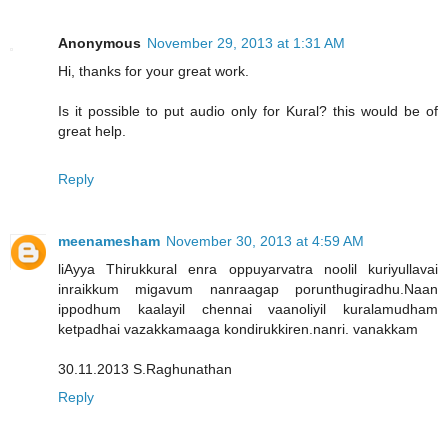
Anonymous
November 29, 2013 at 1:31 AM
Hi, thanks for your great work.
Is it possible to put audio only for Kural? this would be of
great help.
Reply
meenamesham
November 30, 2013 at 4:59 AM
liAyya Thirukkural enra oppuyarvatra noolil kuriyullavai
inraikkum migavum nanraagap porunthugiradhu.Naan
ippodhum kaalayil chennai vaanoliyil kuralamudham
ketpadhai vazakkamaaga kondirukkiren.nanri. vanakkam
30.11.2013 S.Raghunathan
Reply