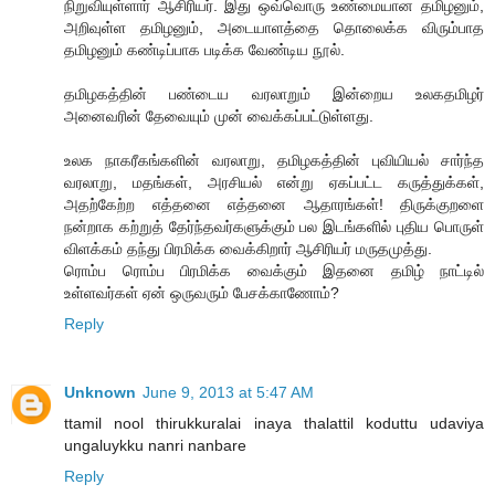
நிறுவியுள்ளார் ஆசிரியர். இது ஒவ்வொரு உண்மையான தமிழனும்,
அறிவுள்ள தமிழனும், அடையாளத்தை தொலைக்க விரும்பாத
தமிழனும் கண்டிப்பாக படிக்க வேண்டிய நூல்.
தமிழகத்தின் பண்டைய வரலாறும் இன்றைய உலகதமிழர்
அனைவரின் தேவையும் முன் வைக்கப்பட்டுள்ளது.
உலக நாகரீகங்களின் வரலாறு, தமிழகத்தின் புவியியல் சார்ந்த
வரலாறு, மதங்கள், அரசியல் என்று ஏகப்பட்ட கருத்துக்கள்,
அதற்கேற்ற எத்தனை எத்தனை ஆதாரங்கள்! திருக்குறளை
நன்றாக கற்றுத் தேர்ந்தவர்களுக்கும் பல இடங்களில் புதிய பொருள்
விளக்கம் தந்து பிரமிக்க வைக்கிறார் ஆசிரியர் மருதமுத்து.
ரொம்ப ரொம்ப பிரமிக்க வைக்கும் இதனை தமிழ் நாட்டில்
உள்ளவர்கள் ஏன் ஒருவரும் பேசக்காணோம்?
Reply
Unknown
June 9, 2013 at 5:47 AM
ttamil nool thirukkuralai inaya thalattil koduttu udaviya
ungaluykku nanri nanbare
Reply