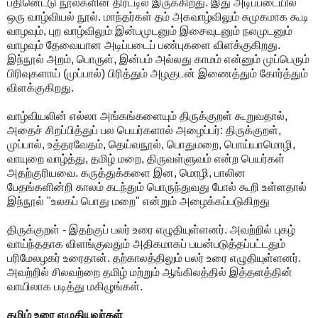
பதினெட்டு நூல்களின் திரட்டில் இருக்கிறது. இது அடிப்படையில்
ஒரு வாழ்வியல் நூல். மாந்தர்கள் தம் அகவாழ்விலும் சுமுகமாக கூடி
வாழவும், புற வாழ்விலும் இன்பமுடனும் இசைவுடனும் நலமுடனும்
வாழவும் தேவையான அடிப்படைப் பண்புகளை விளக்குகிறது.
இந்நூல் அறம், பொருள், இன்பம் அல்லது காமம் என்னும் முப்பெரும்
பிரிவுகளாய் (முப்பால்) பிரித்தும் அழகுடன் இணைத்தும் கோர்த்தும்
விளக்குகிறது.
வாழ்வியலின் எல்லா அங்கங்களையும் திருக்குறள் கூறுவதால்,
அதைச் சிறப்பித்துப் பல பெயர்களால் அழைப்பர்: திருக்குறள்,
முப்பால், உத்தரவேதம், தெய்வநூல், பொதுமறை, பொய்யாமொழி,
வாயுறை வாழ்த்து, தமிழ் மறை, திருவள்ளுவம் என்ற பெயர்கள்
அதற்குரியவை. கருத்துக்களை இன, மொழி, பாலின
பேதங்களின்றி காலம் கடந்தும் பொருந்துவது போல் கூறி உள்ளதால்
இந்நூல் "உலகப் பொது மறை" என்றும் அழைக்கப்படுகிறது
திருக்குறள் - இதற்குப் பலர் உரை எழுதியுள்ளனர். அவற்றில் புகழ்
வாய்ந்ததாக விளங்குவதும் அதிகமாகப் பயன்படுத்தப்பட்டதும்
பரிமேலழகர் உரைதான். தற்காலத்திலும் பலர் உரை எழுதியுள்ளனர்.
அவற்றில் சிலவற்றை தமிழ் மற்றும் ஆங்கிலத்தில் இத்தளத்தின்
வாயிலாக படித்து மகிழுங்கள்.
தமிழ் உரை எழுதியவர்கள்