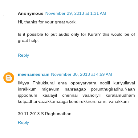
Anonymous
November 29, 2013 at 1:31 AM
Hi, thanks for your great work.
Is it possible to put audio only for Kural? this would be of
great help.
Reply
meenamesham
November 30, 2013 at 4:59 AM
liAyya Thirukkural enra oppuyarvatra noolil kuriyullavai
inraikkum migavum nanraagap porunthugiradhu.Naan
ippodhum kaalayil chennai vaanoliyil kuralamudham
ketpadhai vazakkamaaga kondirukkiren.nanri. vanakkam
30.11.2013 S.Raghunathan
Reply