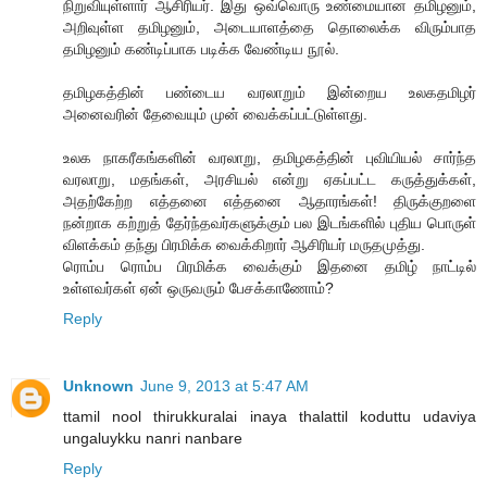
நிறுவியுள்ளார் ஆசிரியர். இது ஒவ்வொரு உண்மையான தமிழனும்,
அறிவுள்ள தமிழனும், அடையாளத்தை தொலைக்க விரும்பாத
தமிழனும் கண்டிப்பாக படிக்க வேண்டிய நூல்.
தமிழகத்தின் பண்டைய வரலாறும் இன்றைய உலகதமிழர்
அனைவரின் தேவையும் முன் வைக்கப்பட்டுள்ளது.
உலக நாகரீகங்களின் வரலாறு, தமிழகத்தின் புவியியல் சார்ந்த
வரலாறு, மதங்கள், அரசியல் என்று ஏகப்பட்ட கருத்துக்கள்,
அதற்கேற்ற எத்தனை எத்தனை ஆதாரங்கள்! திருக்குறளை
நன்றாக கற்றுத் தேர்ந்தவர்களுக்கும் பல இடங்களில் புதிய பொருள்
விளக்கம் தந்து பிரமிக்க வைக்கிறார் ஆசிரியர் மருதமுத்து.
ரொம்ப ரொம்ப பிரமிக்க வைக்கும் இதனை தமிழ் நாட்டில்
உள்ளவர்கள் ஏன் ஒருவரும் பேசக்காணோம்?
Reply
Unknown
June 9, 2013 at 5:47 AM
ttamil nool thirukkuralai inaya thalattil koduttu udaviya
ungaluykku nanri nanbare
Reply