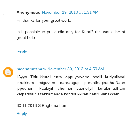
Anonymous
November 29, 2013 at 1:31 AM
Hi, thanks for your great work.
Is it possible to put audio only for Kural? this would be of
great help.
Reply
meenamesham
November 30, 2013 at 4:59 AM
liAyya Thirukkural enra oppuyarvatra noolil kuriyullavai
inraikkum migavum nanraagap porunthugiradhu.Naan
ippodhum kaalayil chennai vaanoliyil kuralamudham
ketpadhai vazakkamaaga kondirukkiren.nanri. vanakkam
30.11.2013 S.Raghunathan
Reply