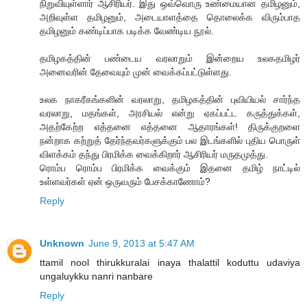
நிறுவியுள்ளார் ஆசிரியர். இது ஒவ்வொரு உண்மையான தமிழனும்,
அறிவுள்ள தமிழனும், அடையாளத்தை தொலைக்க விரும்பாத
தமிழனும் கண்டிப்பாக படிக்க வேண்டிய நூல்.
தமிழகத்தின் பண்டைய வரலாறும் இன்றைய உலகதமிழர்
அனைவரின் தேவையும் முன் வைக்கப்பட்டுள்ளது.
உலக நாகரீகங்களின் வரலாறு, தமிழகத்தின் புவியியல் சார்ந்த
வரலாறு, மதங்கள், அரசியல் என்று ஏகப்பட்ட கருத்துக்கள்,
அதற்கேற்ற எத்தனை எத்தனை ஆதாரங்கள்! திருக்குறளை
நன்றாக கற்றுத் தேர்ந்தவர்களுக்கும் பல இடங்களில் புதிய பொருள்
விளக்கம் தந்து பிரமிக்க வைக்கிறார் ஆசிரியர் மருதமுத்து.
ரொம்ப ரொம்ப பிரமிக்க வைக்கும் இதனை தமிழ் நாட்டில்
உள்ளவர்கள் ஏன் ஒருவரும் பேசக்காணோம்?
Reply
Unknown
June 9, 2013 at 5:47 AM
ttamil nool thirukkuralai inaya thalattil koduttu udaviya
ungaluykku nanri nanbare
Reply