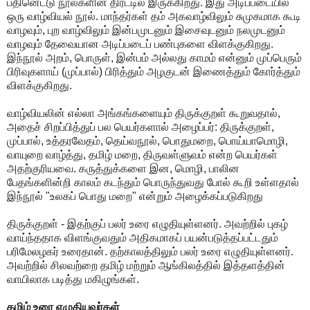
பதினெட்டு நூல்களின் திரட்டில் இருக்கிறது. இது அடிப்படையில்
ஒரு வாழ்வியல் நூல். மாந்தர்கள் தம் அகவாழ்விலும் சுமுகமாக கூடி
வாழவும், புற வாழ்விலும் இன்பமுடனும் இசைவுடனும் நலமுடனும்
வாழவும் தேவையான அடிப்படைப் பண்புகளை விளக்குகிறது.
இந்நூல் அறம், பொருள், இன்பம் அல்லது காமம் என்னும் முப்பெரும்
பிரிவுகளாய் (முப்பால்) பிரித்தும் அழகுடன் இணைத்தும் கோர்த்தும்
விளக்குகிறது.
வாழ்வியலின் எல்லா அங்கங்களையும் திருக்குறள் கூறுவதால்,
அதைச் சிறப்பித்துப் பல பெயர்களால் அழைப்பர்: திருக்குறள்,
முப்பால், உத்தரவேதம், தெய்வநூல், பொதுமறை, பொய்யாமொழி,
வாயுறை வாழ்த்து, தமிழ் மறை, திருவள்ளுவம் என்ற பெயர்கள்
அதற்குரியவை. கருத்துக்களை இன, மொழி, பாலின
பேதங்களின்றி காலம் கடந்தும் பொருந்துவது போல் கூறி உள்ளதால்
இந்நூல் "உலகப் பொது மறை" என்றும் அழைக்கப்படுகிறது
திருக்குறள் - இதற்குப் பலர் உரை எழுதியுள்ளனர். அவற்றில் புகழ்
வாய்ந்ததாக விளங்குவதும் அதிகமாகப் பயன்படுத்தப்பட்டதும்
பரிமேலழகர் உரைதான். தற்காலத்திலும் பலர் உரை எழுதியுள்ளனர்.
அவற்றில் சிலவற்றை தமிழ் மற்றும் ஆங்கிலத்தில் இத்தளத்தின்
வாயிலாக படித்து மகிழுங்கள்.
தமிழ் உரை எழுதியவர்கள்