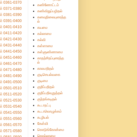
ள் 0361-0370
கண்ணோட்டம்
ள் 0371-0380
கண்விதுப்பழிதல்
ள் 0381-0390
கனவுநிலையுரைத்த
ள் 0391-0400
ல்
ள் 0401-0410
கயமை
ள் 0411-0420
கல்லாமை
ள் 0421-0430
கல்வி
ள் 0431-0440
கள்ளாமை
ள் 0441-0450
கள்ளுண்ணாமை
ள் 0451-0460
காதற்சிறப்புரைத்த
ல்
ள் 0461-0470
காலமறிதல்
ள் 0471-0480
குடிசெயல்வகை
ள் 0481-0490
குடிமை
ள் 0491-0500
குறிப்பறிதல்
ள் 0501-0510
குறிப்பறிவுறுத்தல்
ள் 0511-0520
குற்றங்கடிதல்
ள் 0521-0530
கூடாநட்பு
ள் 0531-0540
கூடாவொழுக்கம்
ள் 0541-0550
கூழியல்
ள் 0551-0560
கேள்வி
ள் 0561-0570
கொடுங்கோன்மை
ள் 0571-0580
கொல்லாமை