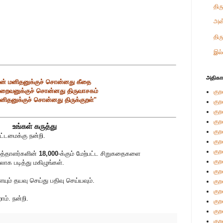
திர
அன
திர
இல்
அதிகா
் மனிதனுக்குச் சொன்னது கீதை
றைவனுக்குச் சொன்னது திருவாசகம்
குற
னிதனுக்குச் சொன்னது திருக்குறள்"
குற
குற
குற
உங்கள் கருத்து
குற
்டமைக்கு நன்றி.
குற
குற
ுத்தாளர்களின்
18,000
-க்கும் மேற்பட்ட சிறுகதைகளை
குற
லாக படித்து மகிழுங்கள்.
குற
் தயவு செய்து பதிவு செய்யவும்.
குற
குற
ம். நன்றி.
குற
குற
குற