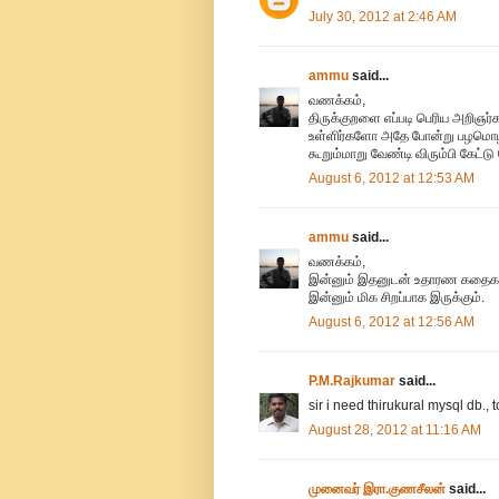
July 30, 2012 at 2:46 AM
ammu
said...
வணக்கம்,
திருக்குறளை எப்படி பெரிய அறிஞர்
உள்ளிர்களோ அதே போன்று பழமொழி-
கூறும்மாறு வேண்டி விரும்பி கேட்ட
August 6, 2012 at 12:53 AM
ammu
said...
வணக்கம்,
இன்னும் இதனுடன் உதாரண கதைகள் மற
இன்னும் மிக சிறப்பாக இருக்கும்.
August 6, 2012 at 12:56 AM
P.M.Rajkumar
said...
sir i need thirukural mysql db., 
August 28, 2012 at 11:16 AM
முனைவர் இரா.குணசீலன்
said...