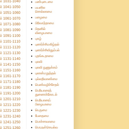
ள் 1031-1040
பண்புடைமை
ள் 1041-1050
பயனில
சொல்லாமை
ள் 1051-1060
பழைமை
ள் 1061-1070
பிரிவாற்றாமை
ள் 1071-1080
பிறனில்
ள் 1081-1090
விழையாமை
ள் 1091-1100
புகழ்
ள் 1101-1110
புணர்ச்சிமகிழ்தல்
ள் 1111-1120
புணர்ச்சிவிதும்பல்
ள் 1121-1130
புறங்கூறாமை
ள் 1131-1140
புலவி
ள் 1141-1150
புலவி நுணுக்கம்
ள் 1151-1160
புலான்மறுத்தல்
ள் 1161-1170
புல்லறிவாண்மை
ள் 1171-1180
பெண்வழிச்சேறல்
ள் 1181-1190
பெரியாரைத்
ள் 1191-1200
துணைக்கோடல்
ள் 1201-1210
பெரியாரைப்
பிழையாமை
ள் 1211-1220
பெருமை
ள் 1221-1230
பேதைமை
ள் 1231-1240
பொச்சாவாமை
ள் 1241-1250
பொருள்செயல்வ
ள் 1251-1260