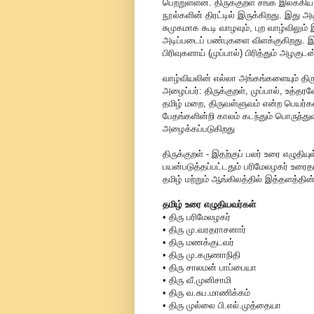
பெற்றுள்ளன. திருக்குறள் சங்க இலக்கி
நூல்களின் திரட்டில் இருக்கிறது. இது அ
சுமுகமாக கூடி வாழவும், புற வாழ்வில
அடிப்படைப் பண்புகளை விளக்குகிறது. இந
பிரிவுகளாய் (முப்பால்) பிரித்தும் அழகு
வாழ்வியலின் எல்லா அங்கங்களையும் திரு
அழைப்பர்: திருக்குறள், முப்பால், உத
தமிழ் மறை, திருவள்ளுவம் என்ற பெயர
பேதங்களின்றி காலம் கடந்தும் பொருந்து
அழைக்கப்படுகிறது
திருக்குறள் - இதற்குப் பலர் உரை எழுதி
பயன்படுத்தப்பட்டதும் பரிமேலழகர் உரைத
தமிழ் மற்றும் ஆங்கிலத்தில் இத்தளத்தின
தமிழ் உரை எழுதியவர்கள்
• திரு பரிமேலழகர்
• திரு மு.வரதராசனார்
• திரு மணக்குடவர்
• திரு மு.கருணாநிதி
• திரு சாலமன் பாப்பையா
• திரு வீ.முனிசாமி
• திரு வ.சுப.மாணிக்கம்
• திரு முல்லை பி.எல்.முத்தையா