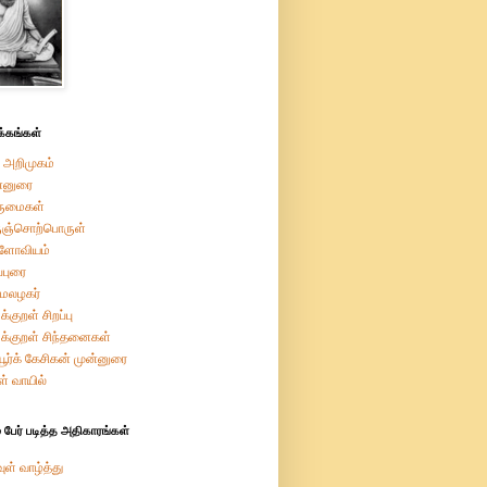
்கங்கள்
 அறிமுகம்
்னுரை
ருமைகள்
ுஞ்சொற்பொருள்
றளோவியம்
ப்புரை
மேலழகர்
க்குறள் சிறப்பு
ுக்குறள் சிந்தனைகள்
ியூர்க் கேசிகன் முன்னுரை
ள் வாயில்
 பேர் படித்த அதிகாரங்கள்
ுள் வாழ்த்து