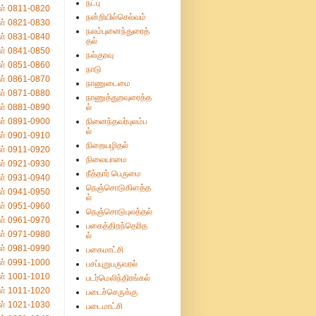
நட்பு
ள் 0811-0820
நன்றியில்செல்வம்
ள் 0821-0830
நலம்புனைந்துரைத்
ள் 0831-0840
தல்
ள் 0841-0850
நல்குரவு
ள் 0851-0860
நாடு
ள் 0861-0870
நாணுடைமை
ள் 0871-0880
நாணுத்துறவுரைத்த
ள் 0881-0890
ல்
ள் 0891-0900
நினைந்தவர்புலம்ப
ல்
ள் 0901-0910
நிறையழிதல்
ள் 0911-0920
நிலையாமை
ள் 0921-0930
நீத்தார் பெருமை
ள் 0931-0940
நெஞ்சொடுகிளத்த
ள் 0941-0950
ல்
ள் 0951-0960
நெஞ்சொடுபுலத்தல்
ள் 0961-0970
பகைத்திறந்தெரித
ள் 0971-0980
ல்
ள் 0981-0990
பகைமாட்சி
ள் 0991-1000
பசப்புறுபருவரல்
ள் 1001-1010
படர்மெலிந்திரங்கல்
ள் 1011-1020
படைச்செருக்கு
ள் 1021-1030
படைமாட்சி