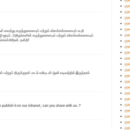
குற
குற
குற
குற
குற
குற
கள் வைத்து கருத்துகளையும் மற்றும் விளங்கங்களையும் கூறி
குற
ஐயும். அறிஞர்களின் கருத்துகளையும் மற்றும் விளங்கங்களையும்
ு கொள்கிறேன். நன்றி!
குற
குற
குற
குற
குற
குற
்றும் திருக்குறள் பாடல் வரியுடன் (ஒலி வடிவத்தில் இருந்தால்
குற
குற
குற
குற
குற
குற
to publish it on our intranet., can you share with us..?
குற
குற
குற
குற