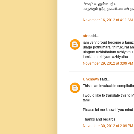
மிகவும் பயனுள்ள பதிவு.
பலருக்கும் இந்த முகவரியை என் முக
November 16, 2012 at 4:11 AM
afr
said...
iam very proud become a tamiz
ulaga pothumarai thirrukural a
ulagam azhinthalam azhiyathu 
tamizh mozhiyum azhiyathu
November 29, 2012 at 3:09 PM
Unknown
said...
This is an invaluable compilatio
I would like to translate this 
tamil.
Please let me know if you mind if
Thanks and regards
November 30, 2012 at 2:09 PM