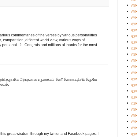
குற
குற
குற
குற
குற
arious commentaries of the verses by various personalities
குற
h, comparision, different world view, various ways of
குற
ly personal life. Congrats and millions of thanks for the most
குற
குற
குற
குற
குற
குற
நேர்ந்தது. மிக அற்புதமான உருவாக்கம். இனி இணையத்தில் இதுவே
ையும்.
குற
குற
குற
குற
குற
குற
குற
குற
குற
 this great wisdom through my twitter and Facebook pages. I