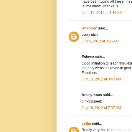
have been typing all these line
let me know. Thanks. :)
June 12, 2012 at 3:40 AM
Unknown
said...
vvery nice
July 5, 2012 at 3:26 AM
Eshwar said...
Good initiation to teach thirukku
majority websites (even in govt s
Fabulous
July 13, 2012 at 3:42 AM
Anonymous said...
pinky:superb
July 18, 2012 at 7:07 AM
vetha
said...
Really very fine rather than oth