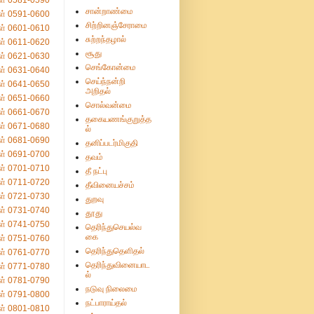
ள் 0581-0590
சான்றாண்மை
ள் 0591-0600
சிற்றினஞ்சேராமை
ள் 0601-0610
சுற்றந்தழால்
ள் 0611-0620
சூது
ள் 0621-0630
செங்கோன்மை
ள் 0631-0640
செய்ந்நன்றி
ள் 0641-0650
அறிதல்
ள் 0651-0660
சொல்வன்மை
ள் 0661-0670
தகையணங்குறுத்த
ள் 0671-0680
ல்
ள் 0681-0690
தனிப்படர்மிகுதி
ள் 0691-0700
தவம்
ள் 0701-0710
தீ நட்பு
ள் 0711-0720
தீவினையச்சம்
ள் 0721-0730
துறவு
ள் 0731-0740
தூது
ள் 0741-0750
தெரிந்துசெயல்வ
கை
ள் 0751-0760
தெரிந்துதெளிதல்
ள் 0761-0770
தெரிந்துவினையாட
ள் 0771-0780
ல்
ள் 0781-0790
நடுவு நிலைமை
ள் 0791-0800
நட்பாராய்தல்
ள் 0801-0810