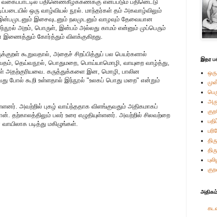
ய வகைப்பாட்டில் பதினெண்கீழ்க்கணக்கு எனப்படும் பதினெட்டு
டிப்படையில் ஒரு வாழ்வியல் நூல். மாந்தர்கள் தம் அகவாழ்விலும்
ும் இன்பமுடனும் இசைவுடனும் நலமுடனும் வாழவும் தேவையான
்நூல் அறம், பொருள், இன்பம் அல்லது காமம் என்னும் முப்பெரும்
டன் இணைத்தும் கோர்த்தும் விளக்குகிறது.
க்குறள் கூறுவதால், அதைச் சிறப்பித்துப் பல பெயர்களால்
இதர பக
்தரவேதம், தெய்வநூல், பொதுமறை, பொய்யாமொழி, வாயுறை வாழ்த்து,
்கள் அதற்குரியவை. கருத்துக்களை இன, மொழி, பாலின
ஒரு
வது போல் கூறி உள்ளதால் இந்நூல் "உலகப் பொது மறை" என்றும்
முன
பெ
அர
யுள்ளனர். அவற்றில் புகழ் வாய்ந்ததாக விளங்குவதும் அதிகமாகப்
கு
ான். தற்காலத்திலும் பலர் உரை எழுதியுள்ளனர். அவற்றில் சிலவற்றை
பதி
் வாயிலாக படித்து மகிழுங்கள்.
பரி
திரு
திர
புல
குற
அதிகம்
கடவ