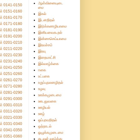
ஆள்வினையுடை
ள் 0141-0150
மை
ள் 0151-0160
இகல்
ள் 0161-0170
இடனறிதல்
ள் 0171-0180
இடுக்கணழியாமை
ள் 0181-0190
இனியவைகூறல்
ள் 0191-0200
இன்னாசெய்யாமை
ள் 0201-0210
இரவச்சம்
ள் 0211-0220
இரவு
ள் 0221-0230
இறைமாட்சி
ள் 0231-0240
இல்வாழ்க்கை
ள் 0241-0250
ஈகை
ள் 0251-0260
உட்பகை
ள் 0261-0270
உறுப்புநலனழிதல்
ள் 0271-0280
உழவு
ள் 0281-0290
ஊக்கமுடைமை
ள் 0291-0300
ஊடலுவகை
ள் 0301-0310
ஊழியல்
ள் 0311-0320
ஊழ்
ள் 0321-0330
ஒப்புரவறிதல்
ள் 0331-0340
ஒற்றாடல்
ள் 0341-0350
ஒழுக்கமுடைமை
ள் 0351-0360
கடவுள் வாழ்த்து