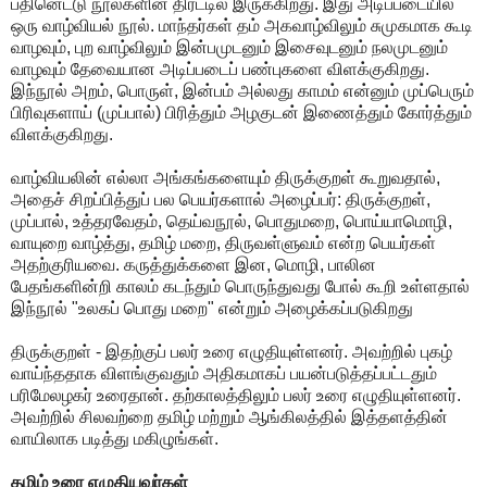
பதினெட்டு நூல்களின் திரட்டில் இருக்கிறது. இது அடிப்படையில்
ஒரு வாழ்வியல் நூல். மாந்தர்கள் தம் அகவாழ்விலும் சுமுகமாக கூடி
வாழவும், புற வாழ்விலும் இன்பமுடனும் இசைவுடனும் நலமுடனும்
வாழவும் தேவையான அடிப்படைப் பண்புகளை விளக்குகிறது.
இந்நூல் அறம், பொருள், இன்பம் அல்லது காமம் என்னும் முப்பெரும்
பிரிவுகளாய் (முப்பால்) பிரித்தும் அழகுடன் இணைத்தும் கோர்த்தும்
விளக்குகிறது.
வாழ்வியலின் எல்லா அங்கங்களையும் திருக்குறள் கூறுவதால்,
அதைச் சிறப்பித்துப் பல பெயர்களால் அழைப்பர்: திருக்குறள்,
முப்பால், உத்தரவேதம், தெய்வநூல், பொதுமறை, பொய்யாமொழி,
வாயுறை வாழ்த்து, தமிழ் மறை, திருவள்ளுவம் என்ற பெயர்கள்
அதற்குரியவை. கருத்துக்களை இன, மொழி, பாலின
பேதங்களின்றி காலம் கடந்தும் பொருந்துவது போல் கூறி உள்ளதால்
இந்நூல் "உலகப் பொது மறை" என்றும் அழைக்கப்படுகிறது
திருக்குறள் - இதற்குப் பலர் உரை எழுதியுள்ளனர். அவற்றில் புகழ்
வாய்ந்ததாக விளங்குவதும் அதிகமாகப் பயன்படுத்தப்பட்டதும்
பரிமேலழகர் உரைதான். தற்காலத்திலும் பலர் உரை எழுதியுள்ளனர்.
அவற்றில் சிலவற்றை தமிழ் மற்றும் ஆங்கிலத்தில் இத்தளத்தின்
வாயிலாக படித்து மகிழுங்கள்.
தமிழ் உரை எழுதியவர்கள்