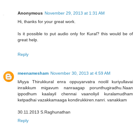
Anonymous
November 29, 2013 at 1:31 AM
Hi, thanks for your great work.
Is it possible to put audio only for Kural? this would be of
great help.
Reply
meenamesham
November 30, 2013 at 4:59 AM
liAyya Thirukkural enra oppuyarvatra noolil kuriyullavai
inraikkum migavum nanraagap porunthugiradhu.Naan
ippodhum kaalayil chennai vaanoliyil kuralamudham
ketpadhai vazakkamaaga kondirukkiren.nanri. vanakkam
30.11.2013 S.Raghunathan
Reply