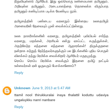
நிறுவியுள்ளார் ஆசிரியர். இது ஒவ்வொரு உண்மையான தமிழனும்,
அறிவுள்ள தமிழனும், அடையாளத்தை தொலைக்க விரும்பாத
தமிழனும் கண்டிப்பாக படிக்க வேண்டிய நூல்.
தமிழகத்தின் பண்டைய வரலாறும் இன்றைய உலகதமிழர்
அனைவரின் தேவையும் முன் வைக்கப்பட்டுள்ளது.
உலக நாகரீகங்களின் வரலாறு, தமிழகத்தின் புவியியல் சார்ந்த
வரலாறு, மதங்கள், அரசியல் என்று ஏகப்பட்ட கருத்துக்கள்,
அதற்கேற்ற எத்தனை எத்தனை ஆதாரங்கள்! திருக்குறளை
நன்றாக கற்றுத் தேர்ந்தவர்களுக்கும் பல இடங்களில் புதிய பொருள்
விளக்கம் தந்து பிரமிக்க வைக்கிறார் ஆசிரியர் மருதமுத்து.
ரொம்ப ரொம்ப பிரமிக்க வைக்கும் இதனை தமிழ் நாட்டில்
உள்ளவர்கள் ஏன் ஒருவரும் பேசக்காணோம்?
Reply
Unknown
June 9, 2013 at 5:47 AM
ttamil nool thirukkuralai inaya thalattil koduttu udaviya
ungaluykku nanri nanbare
Reply