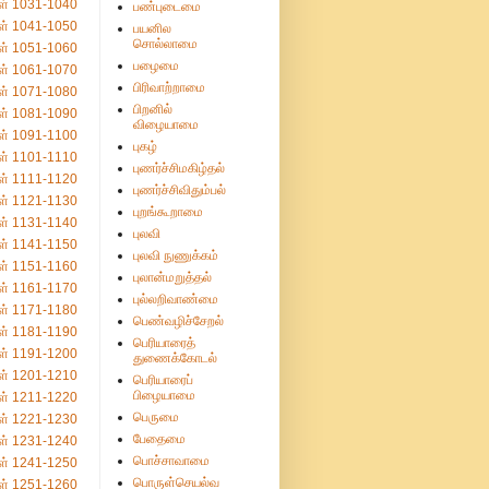
ள் 1031-1040
பண்புடைமை
ள் 1041-1050
பயனில
சொல்லாமை
ள் 1051-1060
பழைமை
ள் 1061-1070
பிரிவாற்றாமை
ள் 1071-1080
பிறனில்
ள் 1081-1090
விழையாமை
ள் 1091-1100
புகழ்
ள் 1101-1110
புணர்ச்சிமகிழ்தல்
ள் 1111-1120
புணர்ச்சிவிதும்பல்
ள் 1121-1130
புறங்கூறாமை
ள் 1131-1140
புலவி
ள் 1141-1150
புலவி நுணுக்கம்
ள் 1151-1160
புலான்மறுத்தல்
ள் 1161-1170
புல்லறிவாண்மை
ள் 1171-1180
பெண்வழிச்சேறல்
ள் 1181-1190
பெரியாரைத்
ள் 1191-1200
துணைக்கோடல்
ள் 1201-1210
பெரியாரைப்
பிழையாமை
ள் 1211-1220
பெருமை
ள் 1221-1230
பேதைமை
ள் 1231-1240
பொச்சாவாமை
ள் 1241-1250
பொருள்செயல்வ
ள் 1251-1260