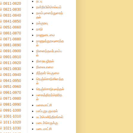
நட்பு
ள் 0811-0820
நன்றியில்செல்வம்
ள் 0821-0830
நலம்புனைந்துரைத்
ள் 0831-0840
தல்
ள் 0841-0850
நல்குரவு
ள் 0851-0860
நாடு
ள் 0861-0870
நாணுடைமை
ள் 0871-0880
நாணுத்துறவுரைத்த
ள் 0881-0890
ல்
ள் 0891-0900
நினைந்தவர்புலம்ப
ல்
ள் 0901-0910
நிறையழிதல்
ள் 0911-0920
நிலையாமை
ள் 0921-0930
நீத்தார் பெருமை
ள் 0931-0940
நெஞ்சொடுகிளத்த
ள் 0941-0950
ல்
ள் 0951-0960
நெஞ்சொடுபுலத்தல்
ள் 0961-0970
பகைத்திறந்தெரித
ள் 0971-0980
ல்
ள் 0981-0990
பகைமாட்சி
ள் 0991-1000
பசப்புறுபருவரல்
ள் 1001-1010
படர்மெலிந்திரங்கல்
ள் 1011-1020
படைச்செருக்கு
ள் 1021-1030
படைமாட்சி