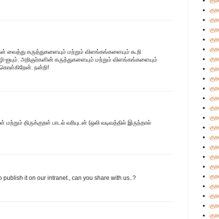
குற
குற
குற
குற
குற
குற
கள் வைத்து கருத்துகளையும் மற்றும் விளங்கங்களையும் கூறி
குற
ஐயும். அறிஞர்களின் கருத்துகளையும் மற்றும் விளங்கங்களையும்
ு கொள்கிறேன். நன்றி!
குற
குற
குற
குற
குற
குற
்றும் திருக்குறள் பாடல் வரியுடன் (ஒலி வடிவத்தில் இருந்தால்
குற
குற
குற
குற
குற
குற
to publish it on our intranet., can you share with us..?
குற
குற
குற
குற