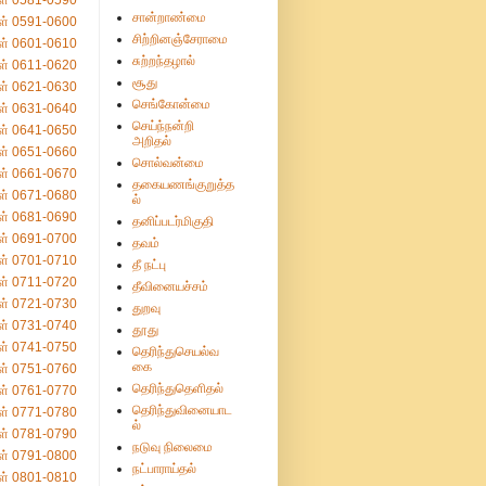
ள் 0581-0590
சான்றாண்மை
ள் 0591-0600
சிற்றினஞ்சேராமை
ள் 0601-0610
சுற்றந்தழால்
ள் 0611-0620
சூது
ள் 0621-0630
செங்கோன்மை
ள் 0631-0640
செய்ந்நன்றி
ள் 0641-0650
அறிதல்
ள் 0651-0660
சொல்வன்மை
ள் 0661-0670
தகையணங்குறுத்த
ள் 0671-0680
ல்
ள் 0681-0690
தனிப்படர்மிகுதி
ள் 0691-0700
தவம்
ள் 0701-0710
தீ நட்பு
ள் 0711-0720
தீவினையச்சம்
ள் 0721-0730
துறவு
ள் 0731-0740
தூது
ள் 0741-0750
தெரிந்துசெயல்வ
கை
ள் 0751-0760
தெரிந்துதெளிதல்
ள் 0761-0770
தெரிந்துவினையாட
ள் 0771-0780
ல்
ள் 0781-0790
நடுவு நிலைமை
ள் 0791-0800
நட்பாராய்தல்
ள் 0801-0810