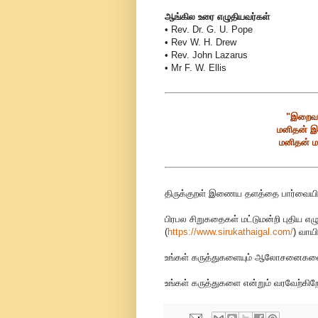
ஆங்கில உரை எழுதியவர்கள்
• Rev. Dr. G. U. Pope
• Rev W. H. Drew
• Rev. John Lazarus
• Mr F. W. Ellis
"இறைவன
மனிதன் இ
மனிதன் ம
திருக்குறள் இணைய தளத்தை பார்வையிட
பிரபல சிறுகதைகள் மட்டுமன்றி புதிய எழ
(
https://www.sirukathaigal.com/
)
வாயி
உங்கள் கருத்துகளையும் ஆலோசனைகளையும
உங்கள் கருத்துகளை என்றும் வரவேற்கிறோ