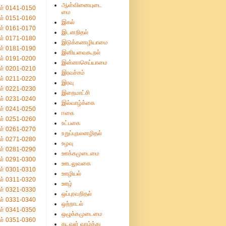
ஆள்வினையுடை
ள் 0141-0150
மை
ள் 0151-0160
இகல்
ள் 0161-0170
இடனறிதல்
ள் 0171-0180
இடுக்கணழியாமை
ள் 0181-0190
இனியவைகூறல்
ள் 0191-0200
இன்னாசெய்யாமை
ள் 0201-0210
இரவச்சம்
ள் 0211-0220
இரவு
ள் 0221-0230
இறைமாட்சி
ள் 0231-0240
இல்வாழ்க்கை
ள் 0241-0250
ஈகை
ள் 0251-0260
உட்பகை
ள் 0261-0270
உறுப்புநலனழிதல்
ள் 0271-0280
உழவு
ள் 0281-0290
ஊக்கமுடைமை
ள் 0291-0300
ஊடலுவகை
ள் 0301-0310
ஊழியல்
ள் 0311-0320
ஊழ்
ள் 0321-0330
ஒப்புரவறிதல்
ள் 0331-0340
ஒற்றாடல்
ள் 0341-0350
ஒழுக்கமுடைமை
ள் 0351-0360
கடவுள் வாழ்த்து