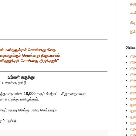
திர
அன
திர
இல்
அதிகா
் மனிதனுக்குச் சொன்னது கீதை
றைவனுக்குச் சொன்னது திருவாசகம்
குற
னிதனுக்குச் சொன்னது திருக்குறள்"
குற
குற
குற
உங்கள் கருத்து
குற
்டமைக்கு நன்றி.
குற
குற
ுத்தாளர்களின்
18,000
-க்கும் மேற்பட்ட சிறுகதைகளை
குற
லாக படித்து மகிழுங்கள்.
குற
் தயவு செய்து பதிவு செய்யவும்.
குற
குற
ம். நன்றி.
குற
குற
குற