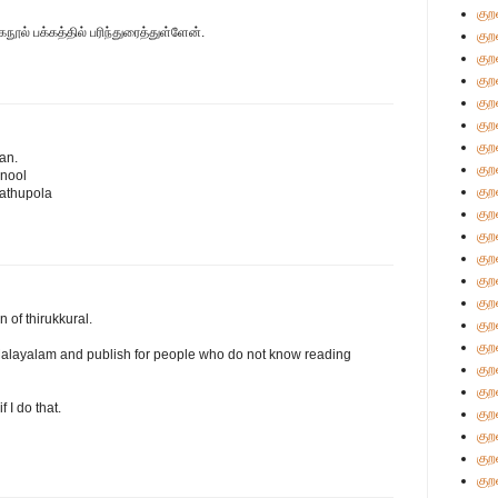
குற
நூல் பக்கத்தில் பரிந்துரைத்துள்ளேன்.
குற
குற
குற
குற
குற
குற
an.
குற
nnool
குற
athupola
குற
குற
குற
குற
குற
n of thirukkural.
குற
குற
to Malayalam and publish for people who do not know reading
குற
குற
 I do that.
குற
குற
குற
குற