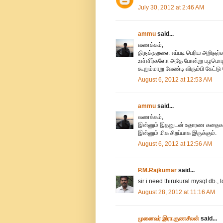
July 30, 2012 at 2:46 AM
ammu
said...
வணக்கம்,
திருக்குறளை எப்படி பெரிய அறிஞர்
உள்ளிர்களோ அதே போன்று பழமொழி-
கூறும்மாறு வேண்டி விரும்பி கேட்ட
August 6, 2012 at 12:53 AM
ammu
said...
வணக்கம்,
இன்னும் இதனுடன் உதாரண கதைகள் மற
இன்னும் மிக சிறப்பாக இருக்கும்.
August 6, 2012 at 12:56 AM
P.M.Rajkumar
said...
sir i need thirukural mysql db., 
August 28, 2012 at 11:16 AM
முனைவர் இரா.குணசீலன்
said...