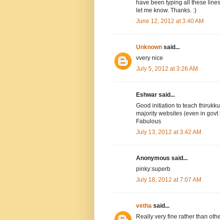
have been typing all these line
let me know. Thanks. :)
June 12, 2012 at 3:40 AM
Unknown
said...
vvery nice
July 5, 2012 at 3:26 AM
Eshwar said...
Good initiation to teach thirukku
majority websites (even in govt s
Fabulous
July 13, 2012 at 3:42 AM
Anonymous said...
pinky:superb
July 18, 2012 at 7:07 AM
vetha
said...
Really very fine rather than oth