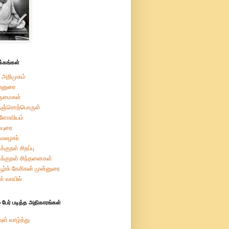
்கங்கள்
 அறிமுகம்
்னுரை
ருமைகள்
ுஞ்சொற்பொருள்
றளோவியம்
ப்புரை
மேலழகர்
க்குறள் சிறப்பு
ுக்குறள் சிந்தனைகள்
ியூர்க் கேசிகன் முன்னுரை
ள் வாயில்
 பேர் படித்த அதிகாரங்கள்
ுள் வாழ்த்து