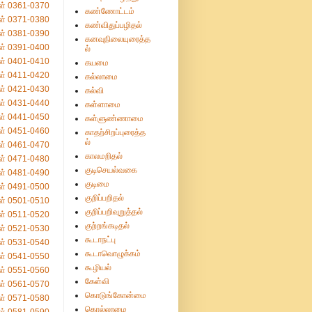
ள் 0361-0370
கண்ணோட்டம்
ள் 0371-0380
கண்விதுப்பழிதல்
ள் 0381-0390
கனவுநிலையுரைத்த
ள் 0391-0400
ல்
ள் 0401-0410
கயமை
ள் 0411-0420
கல்லாமை
ள் 0421-0430
கல்வி
ள் 0431-0440
கள்ளாமை
ள் 0441-0450
கள்ளுண்ணாமை
ள் 0451-0460
காதற்சிறப்புரைத்த
ல்
ள் 0461-0470
காலமறிதல்
ள் 0471-0480
குடிசெயல்வகை
ள் 0481-0490
குடிமை
ள் 0491-0500
குறிப்பறிதல்
ள் 0501-0510
குறிப்பறிவுறுத்தல்
ள் 0511-0520
குற்றங்கடிதல்
ள் 0521-0530
கூடாநட்பு
ள் 0531-0540
கூடாவொழுக்கம்
ள் 0541-0550
கூழியல்
ள் 0551-0560
கேள்வி
ள் 0561-0570
கொடுங்கோன்மை
ள் 0571-0580
கொல்லாமை