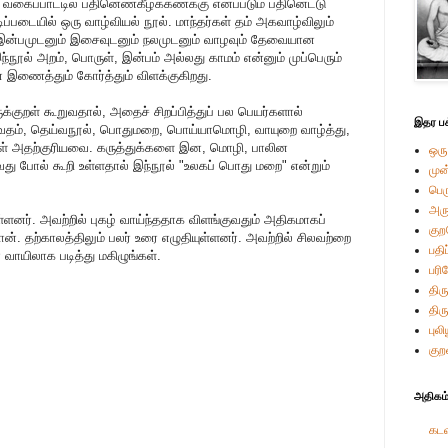
ய வகைப்பாட்டில் பதினெண்கீழ்க்கணக்கு எனப்படும் பதினெட்டு
டிப்படையில் ஒரு வாழ்வியல் நூல். மாந்தர்கள் தம் அகவாழ்விலும்
ும் இன்பமுடனும் இசைவுடனும் நலமுடனும் வாழவும் தேவையான
்நூல் அறம், பொருள், இன்பம் அல்லது காமம் என்னும் முப்பெரும்
டன் இணைத்தும் கோர்த்தும் விளக்குகிறது.
க்குறள் கூறுவதால், அதைச் சிறப்பித்துப் பல பெயர்களால்
இதர பக
்தரவேதம், தெய்வநூல், பொதுமறை, பொய்யாமொழி, வாயுறை வாழ்த்து,
்கள் அதற்குரியவை. கருத்துக்களை இன, மொழி, பாலின
ஒரு
வது போல் கூறி உள்ளதால் இந்நூல் "உலகப் பொது மறை" என்றும்
முன
பெ
அர
யுள்ளனர். அவற்றில் புகழ் வாய்ந்ததாக விளங்குவதும் அதிகமாகப்
கு
ான். தற்காலத்திலும் பலர் உரை எழுதியுள்ளனர். அவற்றில் சிலவற்றை
பதி
் வாயிலாக படித்து மகிழுங்கள்.
பரி
திரு
திர
புல
குற
அதிகம்
கடவ