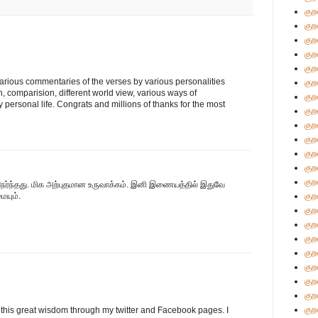
குற
குற
குற
குற
குற
arious commentaries of the verses by various personalities
குற
h, comparision, different world view, various ways of
குற
ly personal life. Congrats and millions of thanks for the most
குற
குற
குற
குற
குற
குற
நேர்ந்தது. மிக அற்புதமான உருவாக்கம். இனி இணையத்தில் இதுவே
ையும்.
குற
குற
குற
குற
குற
குற
குற
குற
குற
 this great wisdom through my twitter and Facebook pages. I