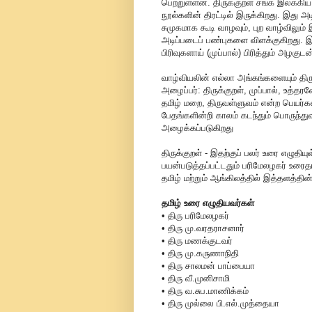
பெற்றுள்ளன. திருக்குறள் சங்க இலக்கி
நூல்களின் திரட்டில் இருக்கிறது. இது அ
சுமுகமாக கூடி வாழவும், புற வாழ்வில
அடிப்படைப் பண்புகளை விளக்குகிறது. இந
பிரிவுகளாய் (முப்பால்) பிரித்தும் அழகு
வாழ்வியலின் எல்லா அங்கங்களையும் திரு
அழைப்பர்: திருக்குறள், முப்பால், உத
தமிழ் மறை, திருவள்ளுவம் என்ற பெயர
பேதங்களின்றி காலம் கடந்தும் பொருந்து
அழைக்கப்படுகிறது
திருக்குறள் - இதற்குப் பலர் உரை எழுதி
பயன்படுத்தப்பட்டதும் பரிமேலழகர் உரைத
தமிழ் மற்றும் ஆங்கிலத்தில் இத்தளத்தின
தமிழ் உரை எழுதியவர்கள்
• திரு பரிமேலழகர்
• திரு மு.வரதராசனார்
• திரு மணக்குடவர்
• திரு மு.கருணாநிதி
• திரு சாலமன் பாப்பையா
• திரு வீ.முனிசாமி
• திரு வ.சுப.மாணிக்கம்
• திரு முல்லை பி.எல்.முத்தையா