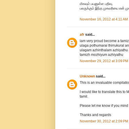
மிகவும் பயனுள்ள பதிவு.
பலருக்கும் இந்த முகவரியை என் முக
November 16, 2012 at 4:11 AM
afr
said...
iam very proud become a tamiz
ulaga pothumarai thirrukural a
ulagam azhinthalam azhiyathu 
tamizh mozhiyum azhiyathu
November 29, 2012 at 3:09 PM
Unknown
said...
This is an invaluable compilatio
I would like to translate this 
tamil.
Please let me know if you mind if
Thanks and regards
November 30, 2012 at 2:09 PM